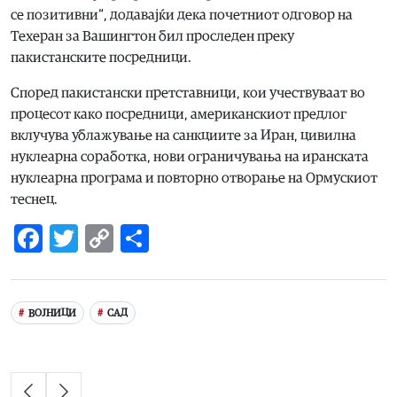
се позитивни“, додавајќи дека почетниот одговор на
Техеран за Вашингтон бил проследен преку
пакистанските посредници.
Според пакистански претставници, кои учествуваат во
процесот како посредници, американскиот предлог
вклучува ублажување на санкциите за Иран, цивилна
нуклеарна соработка, нови ограничувања на иранската
нуклеарна програма и повторно отворање на Ормускиот
теснец.
Facebook
Twitter
Copy
Share
Link
ВОЈНИЦИ
САД