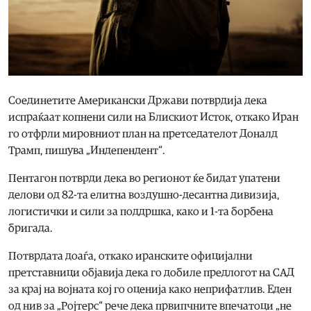
Соединетите Американски Држави потврдија дека
испраќаат копнени сили на Блискиот Исток, откако Иран
го отфрли мировниот план на претседателот Доналд
Трамп, пишува „Индепендент“.
Пентагон потврди дека во регионот ќе бидат упатени
делови од 82-та елитна воздушно-десантна дивизија,
логистички и сили за поддршка, како и 1-та борбена
бригада.
Потврдата доаѓа, откако иранските официјални
претставници објавија дека го добиле предлогот на САД
за крај на војната кој го оценија како неприфатлив. Еден
од нив за „Ројтерс“ рече дека првипчните впечатоци „не