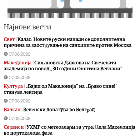
Најнови вести
Свет
|
Калас: Новите руски напади се дополнителна
причина за заострување на санкциите против Москва
07.08.2026
Македонија
|
Сиљановска Давкова на Свечената
академија по повод „30 години Општина Вевчани“
07.08.2026
Култура
|
„Бајки од Македонија“ на „Браво сине!“
станува лектира
07.08.2026
Балкан
|
Зеленски допатува во Белград
07.08.2026
Сервиси
|
УХМР со метеоаларм за утре: Цела Македонија
во портокалова фаза