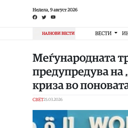
Skip to main content
Недела, 9 август 2026
ВЕСТИ
И
НАЈНОВИ ВЕСТИ
Меѓународната т
предупредува на 
криза во поновата
СВЕТ
25.03.2026