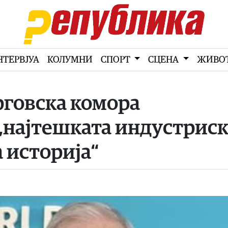
НТЕРВЈУА
КОЛУМНИ
СПОРТ
СЦЕНА
ЖИВО
рговска комора
„најтешката индустрис
 историја“