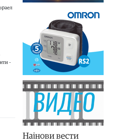
Израел
о
нти –
Најнови вести