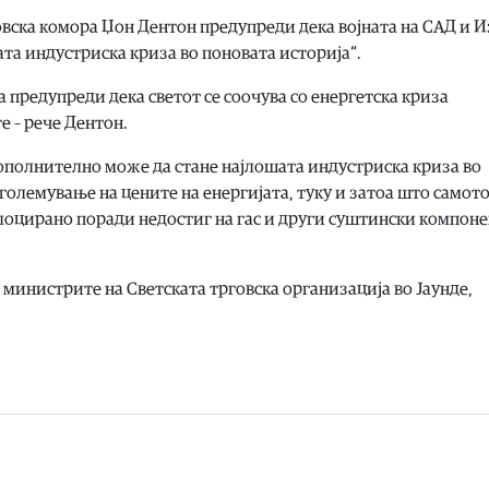
вска комора Џон Дентон предупреди дека војната на САД и 
та индустриска криза во поновата историја“.
 предупреди дека светот се соочува со енергетска криза
е – рече Дентон.
дополнително може да стане најлошата индустриска криза во
зголемување на цените на енергијата, туку и затоа што самот
оцирано поради недостиг на гас и други суштински компоне
 министрите на Светската трговска организација во Јаунде,