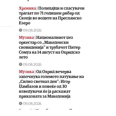
Хроника
|
Полицајци и спасувачи
трагаат по 71 годишен рибар од
Скопје во водите на Преспанско
Езеро
09.08.2026
Музика
|
Националниот џез
оркестар со „Македонски
сновиденија“ и трубачот Питер
Сомуа на 14 август на Охридско
лето
09.08.2026
Музика
|
Од Охрид вечерва
започнува големото патување на
„Силно светнал ден“: Игор
Џамбазов и повеќе од 30
изведувачи ќе ја раскажат
приказната за Македонија
09.08.2026
Здравје
|
Подобрена состојбата на
пациентот транспортиран од