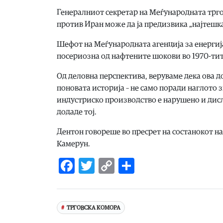
Генералниот секретар на Меѓународната трго
против Иран може да ја предизвика „најтешка
Шефот на Меѓународната агенција за енергија
посериозна од нафтените шокови во 1970-тит
Од деловна перспектива, веруваме дека ова 
поновата историја – не само поради наглото 
индустриско производство е нарушено и дисл
додаде тој.
Дентон говореше во пресрет на состанокот на
Камерун.
Facebook
Twitter
Copy
Share
Link
ТРГОВСКА КОМОРА