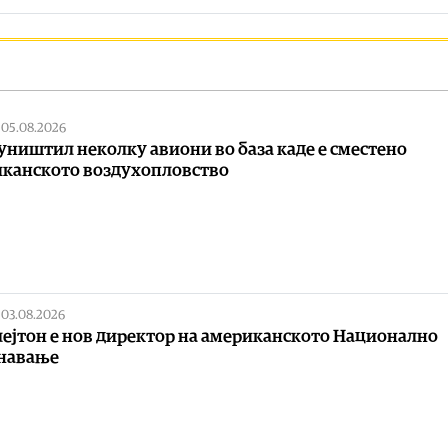
|
05.08.2026
уништил неколку авиони во база каде е сместено
канското воздухопловство
|
03.08.2026
лејтон е нов директор на американското Национално
знавање