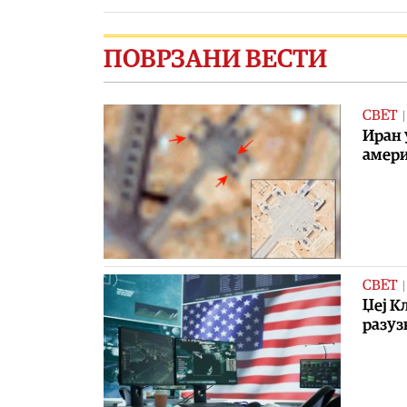
ПОВРЗАНИ ВЕСТИ
СВЕТ
Иран 
амери
СВЕТ
Џеј К
разу