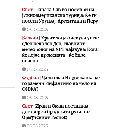
Свет
|
Папата Лав во ноември на
јужноамериканска турнеја: Ќе ги
посети Уругвај, Аргентина и Перу
05.08.2026
Балкан
|
Хрватска ја очекува уште
еден пеколен ден, главниот
метеоролог на ХРТ најавува: Кога
ќе дојде промената – ќе биде
опасна
05.08.2026
Фудбал
|
Дали оваа Норвежанка ќе
го замени Инфантино на чело на
ФИФА?
05.08.2026
Свет
|
Иран и Оман постигнаа
договор за бродската рута низ
Ормутскиот Теснец
05.08.2026
Свет
|
Русија погодила уште три