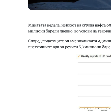
Минатата недела, извозот на сурова нафта од
милиони барели дневно, во услови на тековн
Според податоците од американската Админи
претходниот врв од речиси 5,3 милиони барел