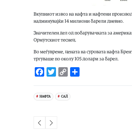
Вкупниот извоз на нафта и нафтени производ
надминувајќи 14 милиони барели дневно.
Значителен дел од побарувачката за америка
Ормутскиот теснец.
Во меѓувреме, цената на суровата нафта Брен
тргуваше по околу 105 долари за барел.
Facebook
Twitter
Copy
Share
Link
НАФТА
САД