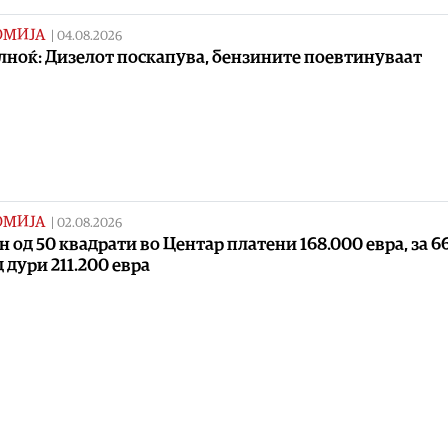
ОМИЈА
|
04.08.2026
лноќ: Дизелот поскапува, бензините поевтинуваат
ОМИЈА
|
02.08.2026
ан од 50 квадрати во Центар платени 168.000 евра, за 6
 дури 211.200 евра