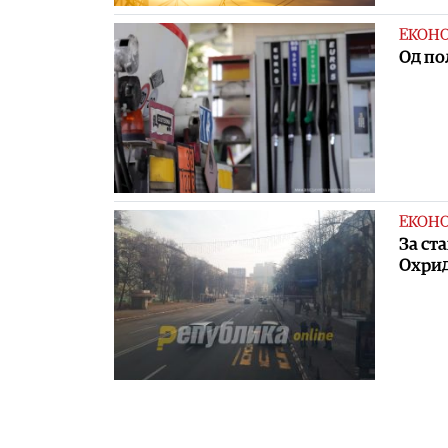
ЕКОН
Од по
ЕКОН
За ст
Охрид