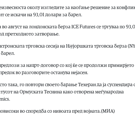
еизвесноста околу изгледите за наоѓање решение за конфли
 се искачи на 93,01 долари за барел.
во август на лондонската берза ICE Futures се тргуваа по 93,0
е од претходното затворање.
лектронската трговска сесија на Њујоршката трговска берза (
 барел.
предлози за нацрт-договор со кој ќе се продолжи примирјето 
предок во разговорите останува нејасен.
о така, го повтори своето барање Техеран да ја суспендира 
атусот на Ормуската Теснина како отворена меѓународна
mics.
 повисоки во споредба со нивоата пред војната.(МИА)