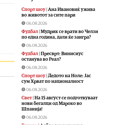
Спорт шоу
|
Aна Ивановиќ ужива
во животот за сите пари
06.08.2026
Фудбал
|
Мудрик се врати во Челзи
по една година, дали ќе заигра?
06.08.2026
Фудбал
|
Пресврт: Винисиус
останува во Реал?
06.08.2026
Спорт шоу
|
Дедото на Ноле: Јас
сум Хрват по националност
06.08.2026
Свет
|
На 15 август се подготвуваат
нови бегалци од Мароко во
Шпанија!
06.08.2026
Балкан
|
Албански знамиња
развиорени во европски Улцињ