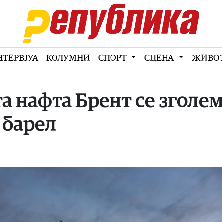
НТЕРВЈУА
КОЛУМНИ
СПОРТ
СЦЕНА
ЖИВО
та нафта Брент се зголе
а барел