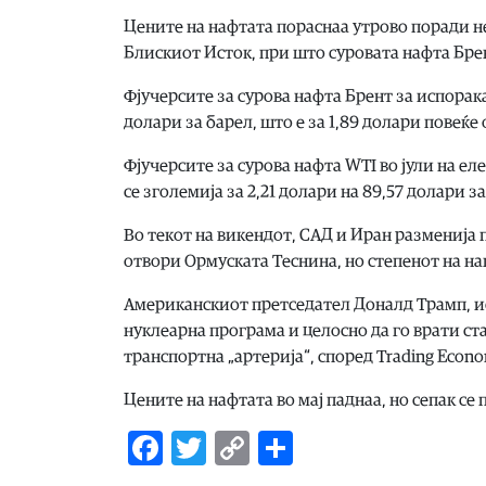
Цените на нафтата пораснаа утрово поради н
Блискиот Исток, при што суровата нафта Брент
Фјучерсите за сурова нафта Брент за испорака 
долари за барел, што е за 1,89 долари повеќ
Фјучерсите за сурова нафта WTI во јули на е
се зголемија за 2,21 долари на 89,57 долари за
Во текот на викендот, САД и Иран разменија 
отвори Ормуската Теснина, но степенот на на
Американскиот претседател Доналд Трамп, ист
нуклеарна програма и целосно да го врати ст
транспортна „артерија“, според Trading Econo
Цените на нафтата во мај паднаа, но сепак се
Facebook
Twitter
Copy
Share
Link