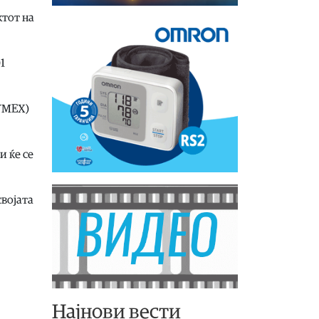
ктот на
1
NYMEX)
и ќе се
својата
Најнови вести