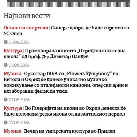
Најнови вести
Останати спортови
|
Синер е добро, ќе биде спремен за
УС Опен
07.08.2026
Култура
|
Промовирана книгата „Охридска книжевна
школа“ од проф. д-р Димитар Пандев
07.08.2026
Музика
|
Оркестар DIVA со „Flowers Symphony“ во
Битола и Охрид ќе донесе уникатно музичко
доживување со италијански канцони, оперски арии и
незаборавни филмски теми
07.08.2026
Култура
|
Во Галеријата на икони во Охрид денеска ќе
биде изложена ретка икона од византискиот период
07.08.2026
Музика
|
Вечер на унгарската култура во Прилеп