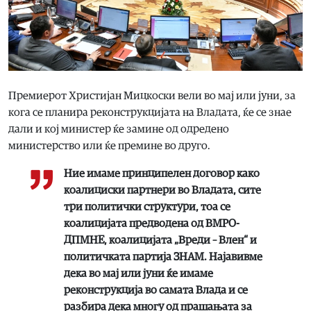
Премиерот Христијан Мицкоски вели во мај или јуни, за
кога се планира реконструкцијата на Владата, ќе се знае
дали и кој министер ќе замине од одредено
министерство или ќе премине во друго.
Ние имаме принципелен договор како
коалициски партнери во Владата, сите
три политички структури, тоа се
коалицијата предводена од ВМРО-
ДПМНЕ, коалицијата „Вреди – Влен“ и
политичката партија ЗНАМ. Најавивме
дека во мај или јуни ќе имаме
реконструкција во самата Влада и се
разбира дека многу од прашањата за