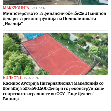
МАКЕДОНИЈА
|
24.07.2026
Министерството за финансии обезбеди 31 милион
денари за реконструкција на Поликлиниката
„Идадија“
БИЛБОРД
|
15.07.2026
Касинос Аустрија Интернационал Македонија со
донација од 6.690.600 денари го реконструираше
спортското игралиште во ООУ „Гоце Делчев“ –
Виница