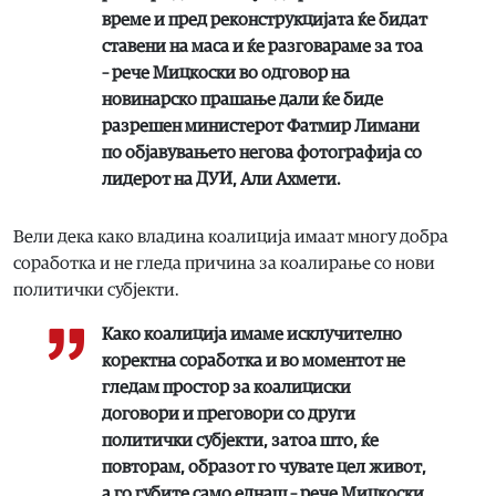
време и пред реконструкцијата ќе бидат
ставени на маса и ќе разговараме за тоа
– рече Мицкоски во одговор на
новинарско прашање дали ќе биде
разрешен министерот Фатмир Лимани
по објавувањето негова фотографија со
лидерот на ДУИ, Али Ахмети.
Вели дека како владина коалиција имаат многу добра
соработка и не гледа причина за коалирање со нови
политички субјекти.
Како коалиција имаме исклучително
коректна соработка и во моментот не
гледам простор за коалициски
договори и преговори со други
политички субјекти, затоа што, ќе
повторам, образот го чувате цел живот,
а го губите само еднаш – рече Мицкоски