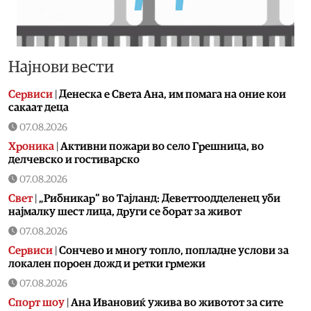
Најнови вести
Сервиси
|
Денеска е Света Ана, им помага на оние кои
сакаат деца
07.08.2026
Хроника
|
Aктивни пожари во село Грешница, во
делчевско и гостиварско
07.08.2026
Свет
|
„Рибникар“ во Тајланд: Деветтоодделенец уби
најмалку шест лица, други се борат за живот
07.08.2026
Сервиси
|
Сончево и многу топло, попладне услови за
локален пороен дожд и ретки грмежи
07.08.2026
Спорт шоу
|
Aна Ивановиќ ужива во животот за сите