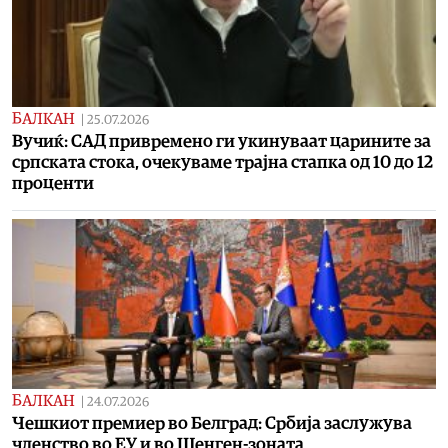
БАЛКАН
|
25.07.2026
Вучиќ: САД привремено ги укинуваат царините за
српската стока, очекуваме трајна стапка од 10 до 12
проценти
БАЛКАН
|
24.07.2026
Чешкиот премиер во Белград: Србија заслужува
членство во ЕУ и во Шенген-зоната