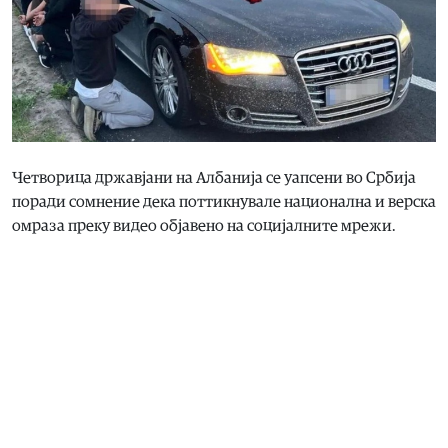
Четворица државјани на Албанија се уапсени во Србија
поради сомнение дека поттикнувале национална и верска
омраза преку видео објавено на социјалните мрежи.