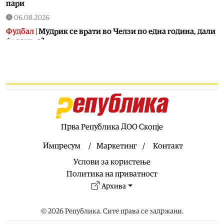
пари
06.08.2026
Фудбал
|
Мудрик се врати во Челзи по една година, дали
ќе заигра?
06.08.2026
Фудбал
|
Пресврт: Винисиус останува во Реал?
06.08.2026
Спорт шоу
|
Дедото на Ноле: Јас сум Хрват по
националност
06.08.2026
Прва Република ДОО Скопје
Свет
|
На 15 август се подготвуваат нови бегалци од
Мароко во Шпанија!
Импресум
Маркетинг
Контакт
06.08.2026
Услови за користење
Балкан
|
Албански знамиња развиорени во европски
Политика на приватност
Улцињ
Архива
06.08.2026
Балкан
|
Зеленски в сабота во официјална посета на
© 2026 Република. Сите права се задржани.
Србија, ќе се сретне со Вучиќ