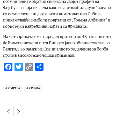
осомничените објавил снимка на својот профил на
Фејсбук, на која се гледа како во автомобил „ауди“ заедно
со останатите лица се движи по автопат низ Србија,
прикажувајќи симболи поврзани со „Голема Албанија“ и
користејќи навредливи изрази за државата.
На четворицата им е одреден притвор до 48 часа, по што
ќе бидат изведени пред Вишото јавно обвинителство во
Белград, во рамки на Специјалното одделение за борба
против високотехнолошки криминал.
Facebook
Twitter
Copy
Share
Link
ОМРАЗА
СРБИЈА