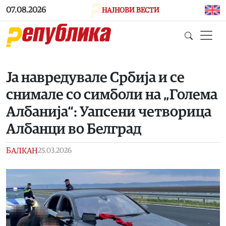
Skip to main content
07.08.2026
НАЈНОВИ ВЕСТИ
Ја навредувале Србија и се
снимале со симболи на „Голема
Албанија“: Уапсени четворица
Албанци во Белград
БАЛКАН
25.03.2026