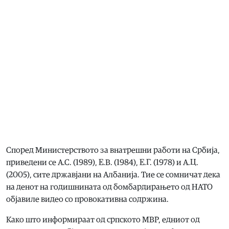
Според Министерството за внатрешни работи на Србија,
приведени се А.С. (1989), Е.В. (1984), Е.Г. (1978) и А.Ц.
(2005), сите државјани на Албанија. Тие се сомничат дека
на денот на годишнината од бомбардирањето од НАТО
објавиле видео со провокативна содржина.
Како што информираат од српското МВР, едниот од