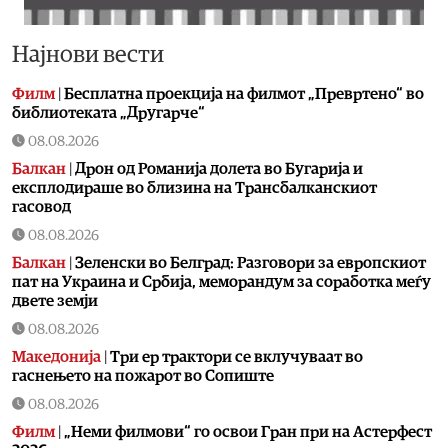
Најнови вести
Филм
|
Бесплатна проекција на филмот „Превртено“ во
библиотеката „Другарче“
08.08.2026
Балкан
|
Дрон од Романија долета во Бугарија и
експлодираше во близина на Трансбалканскиот
гасовод
08.08.2026
Балкан
|
Зеленски во Белград: Разговори за европскиот
пат на Украина и Србија, меморандум за соработка меѓу
двете земји
08.08.2026
Македонија
|
Три ер трактори се вклучуваат во
гаснењето на пожарот во Сопиште
08.08.2026
Филм
|
„Неми филмови“ го освои Гран при на Астерфест