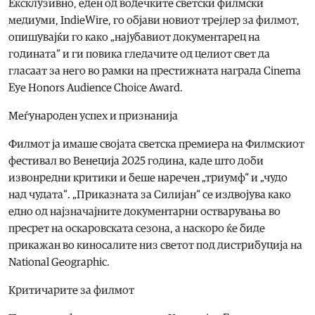
Ексклузивно, еден од водечките светски филмски
медиуми, IndieWire, го објави новиот трејлер за филмот,
опишувајќи го како „најубавиот документарец на
годината“ и ги повика гледачите од целиот свет да
гласаат за него во рамки на престижната награда Cinema
Eye Honors Audience Choice Award.
Меѓународен успех и признанија
Филмот ја имаше својата светска премиера на Филмскиот
фестивал во Венеција 2025 година, каде што доби
извонредни критики и беше наречен „триумф“ и „чудо
над чудата“. „Приказната за Силијан“ се издвојува како
едно од најзначајните документарни остварувања во
пресрет на оскаровската сезона, а наскоро ќе биде
прикажан во киносалите низ светот под дистрибуција на
National Geographic.
Критичарите за филмот