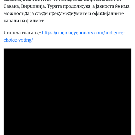
Савана, Вирџинија. Турата продолжува, а јавноста ќе има
можност да ја следи преку медиумите и официјалните
канали на филмот.
Линк за гласање:
https://cinemaeyehonors.com/audience-
choice-voting/