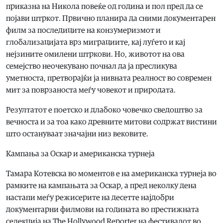
приказна на Никола повеќе од година и пол пред да се
појави штркот. Првично планира да сними документарен
филм за последиците на конзумеризмот и
глобализацијата врз миграциите, кај луѓето и кај
нејзините омилени штркови. Но, животот на ова
семејство неочекувано почнал да ја пресликува
уметноста, претворајќи ја нивната реалност во современ
мит за поврзаноста меѓу човекот и природата.
Резултатот е поетско и длабоко човечко сведоштво за
вечноста и за тоа како древните митови содржат вистини
што остануваат значајни низ вековите.
Кампања за Оскар и американска турнеја
Тамара Котевска во моментов е на американска турнеја во
рамките на кампањата за Оскар, а пред неколку дена
настапи меѓу режисерите на десетте најдобри
документарни филмови на годината во престижната
селекција на The Hollywood Reporter на фестивалот во