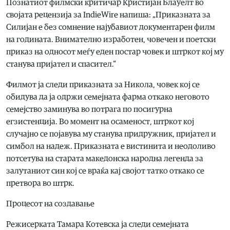
Познатиот филмски критичар Кристијан Блауелт во
својата рецензија за IndieWire напиша: „Приказната за
Силијан е без сомнение најубавиот документарен филм
на годината. Внимателно изработен, човечен и поетски
приказ на односот меѓу еден постар човек и штркот кој му
станува пријател и спасител.“
Филмот ја следи приказната за Никола, човек кој се
обидува да ја одржи семејната фарма откако неговото
семејство заминува во потрага по посигурна
егзистенција. Во момент на осаменост, штркот кој
случајно се појавува му станува придружник, пријател и
симбол на надеж. Приказната е вистинита и неодоливо
потсетува на старата македонска народна легенда за
залутаниот син кој се враќа кај својот татко откако се
претвора во штрк.
Процесот на создавање
Режисерката Тамара Котевска ја следи семејната