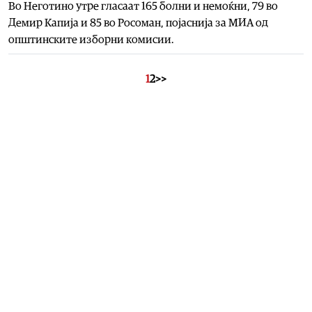
Во Неготино утре гласаат 165 болни и немоќни, 79 во
Демир Капија и 85 во Росоман, појаснија за МИА од
општинските изборни комисии.
1
2
>>