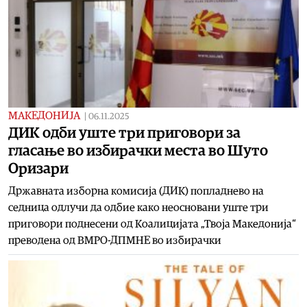
МАКЕДОНИЈА
|
06.11.2025
ДИК одби уште три приговори за
гласање во избирачки места во Шуто
Оризари
Државната изборна комисија (ДИК) попладнево на
седница одлучи да одбие како неосновани уште три
приговори поднесени од Коалицијата „Твоја Македонија“
преводена од ВМРО-ДПМНЕ во избирачки