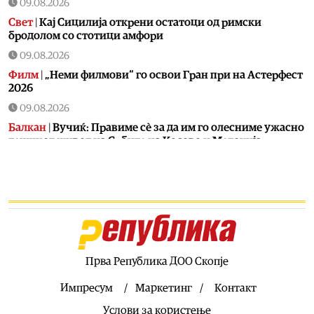
09.08.2026
Свет
|
Кај Сицилија открени остатоци од римски
бродолом со стотици амфори
09.08.2026
Филм
|
„Неми филмови“ го освои Гран при на Астерфест
2026
09.08.2026
Балкан
|
Вучиќ: Правиме сè за да им го олесниме ужасно
тешкиот живот на Србите на Косово и Метохија
09.08.2026
Балкан
|
Дронот што експлодираше во Бугарија е
украински- Украинскиот амбасадор повикан во
бугарското МНР на разговор
09.08.2026
Балкан
|
Протестите во Албанија влегоа во 70-ти ден
Прва Република ДОО Скопје
09.08.2026
Сервиси
|
На граничните премини Табановце, Пелинце
Импресум
Маркетинг
Контакт
и Богородица зголемена фреквенција на возила, се чека
Услови за користење
и по повеќе од еден час