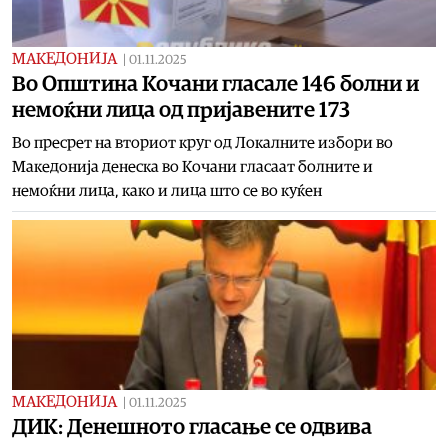
МАКЕДОНИЈА
|
01.11.2025
Во Општина Кочани гласале 146 болни и
немоќни лица од пријавените 173
Во пресрет на вториот круг од Локалните избори во
Македонија денеска во Кочани гласаат болните и
немоќни лица, како и лица што се во куќен
МАКЕДОНИЈА
|
01.11.2025
ДИК: Денешното гласање се одвива