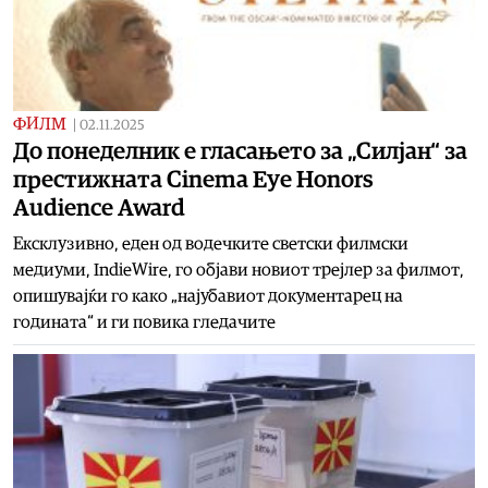
ФИЛМ
|
02.11.2025
До понеделник е гласањето за „Силјан“ за
престижната Cinema Eye Honors
Audience Award
Ексклузивно, еден од водечките светски филмски
медиуми, IndieWire, го објави новиот трејлер за филмот,
опишувајќи го како „најубавиот документарец на
годината“ и ги повика гледачите