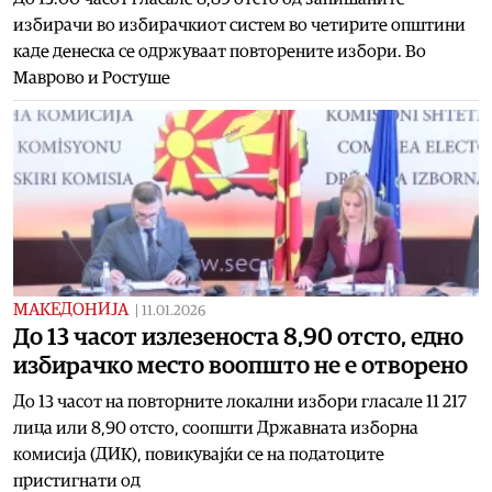
избирачи во избирачкиот систем во четирите општини
каде денеска се одржуваат повторените избори. Во
Маврово и Ростуше
МАКЕДОНИЈА
|
11.01.2026
До 13 часот излезеноста 8,90 отсто, едно
избирачко место воопшто не е отворено
До 13 часот на повторните локални избори гласале 11 217
лица или 8,90 отсто, соопшти Државната изборна
комисија (ДИК), повикувајќи се на податоците
пристигнати од