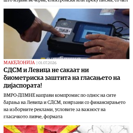
МАКЕДОНИЈА
|
01.07.2026
СДСМ и Левица не сакаат ни
биометриска заштита на гласањето на
дијаспората!
ВМРО-ДПМНЕ направи компромис по однос на сите
барања на Левица и СДСМ, поврзани со финансирањето
на изборните реклами, условите за важност на
гласачкото ливче, формата