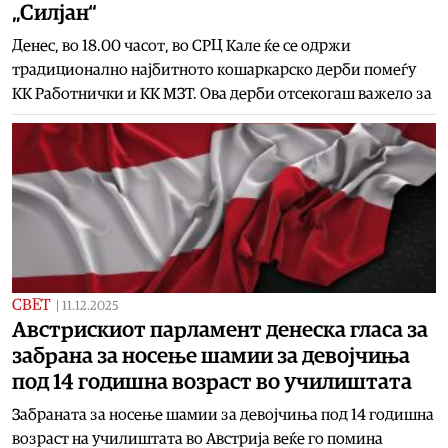
„Силјан“
Денес, во 18.00 часот, во СРЦ Кале ќе се одржи
традиционално најбитното кошаркарско дерби помеѓу
КК Работнички и КК МЗТ. Ова дерби отсекогаш важело за
СВЕТ
|
11.12.2025
Австрискиот парламент денеска гласа за
забрана за носење шамии за девојчиња
под 14 годишна возраст во училиштата
Забраната за носење шамии за девојчиња под 14 годишна
возраст на училиштата во Австрија веќе го помина