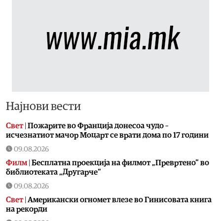
Најнови вести
Свет
|
Пожарите во Франција донесоа чудо –
исчезнатиот мачор Моцарт се врати дома по 17 години
09.08.2026
Филм
|
Бесплатна проекција на филмот „Превртено“ во
библиотеката „Другарче“
09.08.2026
Свет
|
Американски огномет влезе во Гинисовата книга
на рекорди