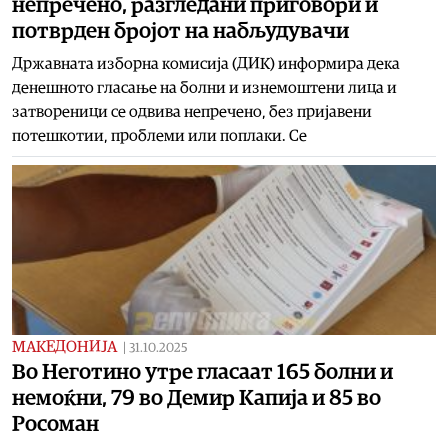
непречено, разгледани приговори и
потврден бројот на набљудувачи
Државната изборна комисија (ДИК) информира дека
денешното гласање на болни и изнемоштени лица и
затвореници се одвива непречено, без пријавени
потешкотии, проблеми или поплаки. Се
МАКЕДОНИЈА
|
31.10.2025
Во Неготино утре гласаат 165 болни и
немоќни, 79 во Демир Капија и 85 во
Росоман