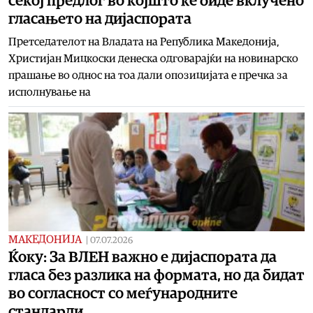
секој предлог во којшто ќе биде вклучено
гласањето на дијаспората
Претседателот на Владата на Република Македонија,
Христијан Мицкоски денеска одговарајќи на новинарско
прашање во однос на тоа дали опозицијата е пречка за
исполнување на
МАКЕДОНИЈА
|
07.07.2026
Ќоку: За ВЛЕН важно е дијаспората да
гласа без разлика на формата, но да бидат
во согласност со меѓународните
стандарди