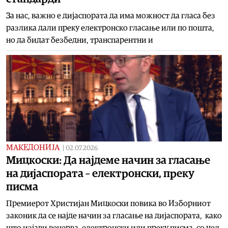
За нас, важно е дијаспората да има можност да гласа без
разлика дали преку електронско гласање или по пошта,
но да бидат безбедни, транспарентни и
МАКЕДОНИЈА
|
02.07.2026
Мицкоски: Да најдеме начин за гласање
на дијаспората – електронски, преку
писма
Премиерот Христијан Мицкоски повика во Изборниот
законик да се најде начин за гласање на дијаспората, како
што изјави вечерва, електронски или преку писма, со цел