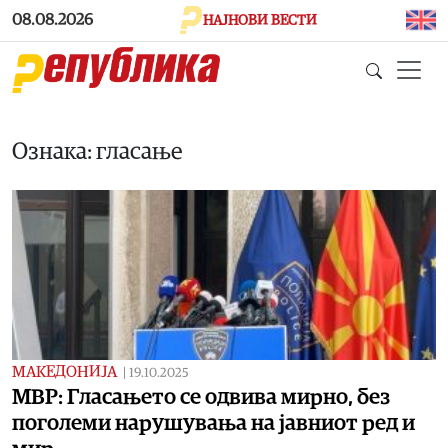
Skip to main content
08.08.2026
НАЈНОВИ ВЕСТИ
Ознака: гласање
МАКЕДОНИЈА
|
19.10.2025
МВР: Гласањето се одвива мирно, без
поголеми нарушувања на јавниот ред и