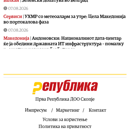
Балкан
|
Зеленски допатува во Белград
07.08.2026
Сервиси
|
УХМР со метеоаларм за утре: Цела Македонија
во портокалова фаза
07.08.2026
Македонија
|
Андоновски: Националниот дата-центар
ќе ја обедини државната ИТ инфраструктура – помалку
трошоци и повисока безбедност
07.08.2026
Живот
|
Збогум на 24-часовниот ден: Земјата полека се
забавува – еве кога денот би можел да стане 25 часа
07.08.2026
Економија
|
Скокна минималниот износ за К-15 – Еве
колку пари ќе ни легнат на сметка годинава
Прва Република ДОО Скопје
07.08.2026
Живот
|
Не ги игнорирајте овие знаци: Бојлерот може да
Импресум
Маркетинг
Контакт
најавува сериозен дефект
Услови за користење
07.08.2026
Политика на приватност