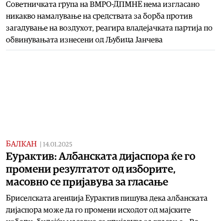
Советничката група на ВМРО-ДПМНЕ нема изгласано
никакво намалување на средствата за борба против
загадување на воздухот, реагира владејачката партија по
обвинувањата изнесени од Љубица Јанчева
БАЛКАН
|
14.01.2025
Еурактив: Албанската дијаспора ќе го
промени резултатот од изборите,
масовно се пријавува за гласање
Бриселската агенција Еурактив пишува дека албанската
дијаспора може да го промени исходот од мајските