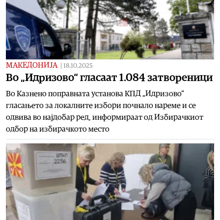
МАКЕДОНИЈА
|
18.10.2025
Во „Идризово“ гласаат 1.084 затвореници
Во Казнено поправната установа КПД „Идризово“
гласањето за локалните избори почнало нареме и се
одвива во најдобар ред, информираат од Избирачкиот
одбор на избирачкото место