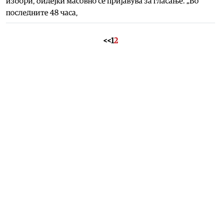
избори, бидејќи масовно се пријавува за гласање. „Во
последните 48 часа,
<<
1
2