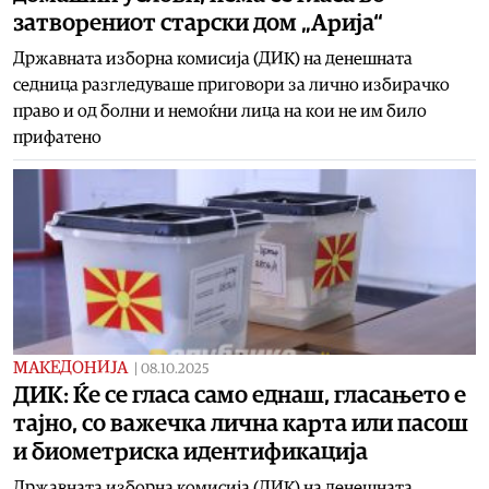
затворениот старски дом „Арија“
Државната изборна комисија (ДИК) на денешната
седница разгледуваше приговори за лично избирачко
право и од болни и немоќни лица на кои не им било
прифатено
МАКЕДОНИЈА
|
08.10.2025
ДИК: Ќе се гласа само еднаш, гласањето е
тајно, со важечка лична карта или пасош
и биометриска идентификација
Државната изборна комисија (ДИК) на денешната