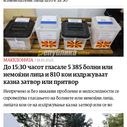
изнемоштени лица што е за 50
МАКЕДОНИЈА
|
18.10.2025
До 15:30 часот гласале 5 385 болни или
немоќни лица и 810 кои издржуваат
казна затвор или притвор
Непречено и без никакви проблеми и недоследности се
спроведува гласањето на болните или немоќни лица,
лицата кои се на издржување казна затвор или се во