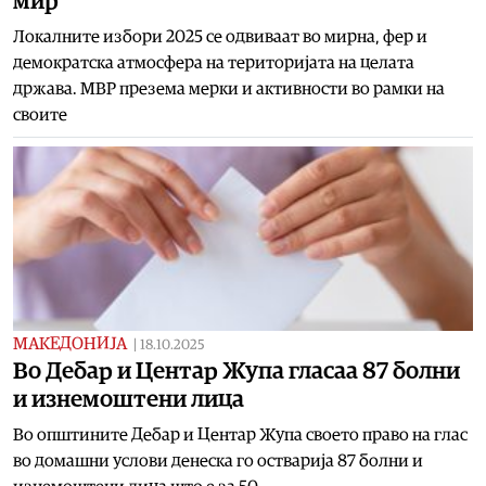
мир
Локалните избори 2025 се одвиваат во мирна, фер и
демократска атмосфера на територијата на целата
држава. МВР презема мерки и активности во рамки на
своите
МАКЕДОНИЈА
|
18.10.2025
Во Дебар и Центар Жупа гласаа 87 болни
и изнемоштени лица
Во општините Дебар и Центар Жупа своето право на глас
во домашни услови денеска го остварија 87 болни и