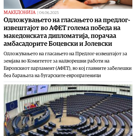
МАКЕДОНИЈА
|
04.06.2025
Одложувањето на гласањето на предлог-
извештајот во АФЕТ голема победа на
македонската дипломатија, порачаа
амбасадорите Боцевски и Јолевски
Одложувањето на гласањето на Предлог-извештајот за
земјава во Комитетот за надворешни работи на
Европскиот парламент (АФЕТ), во кој главните забелешки
беа барањата на бугарските европратеници