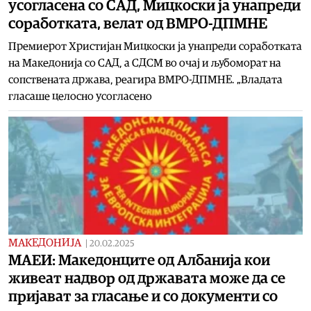
усогласена со САД, Мицкоски ја унапреди
соработката, велат од ВМРО-ДПМНЕ
Премиерот Христијан Мицкоски ја унапреди соработката
на Македонија со САД, а СДСМ во очај и љубоморат на
сопствената држава, реагира ВМРО-ДПМНЕ. „Владата
гласаше целосно усогласено
МАКЕДОНИЈА
|
20.02.2025
МАЕИ: Македонците од Албанија кои
живеат надвор од државата може да се
пријават за гласање и со документи со