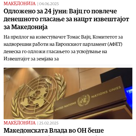
МАКЕДОНИЈА
|
04.06.2025
Одложено за 24 јуни: Вајц го повлече
денешното гласање за нацрт извештајот
за Македонија
На предлог на известувачот Томас Вајц, Комитетот за
надворешни работи на Европскиот парламент (АФЕТ)
денеска го одложи гласањето за усвојување на
Извештајот за земјава за
МАКЕДОНИЈА
|
25.02.2025
Maкедонската Влада во ОН беше