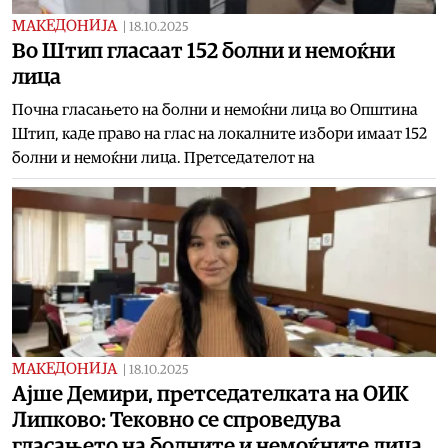
МАКЕДОНИЈА
|
18.10.2025
Во Штип гласаат 152 болни и немоќни
лица
Почна гласањето на болни и немоќни лица во Општина
Штип, каде право на глас на локалните избори имаат 152
болни и немоќни лица. Претседателот на
МАКЕДОНИЈА
|
18.10.2025
Ајше Демири, претседателката на ОИК
Липково: Тековно се спроведува
гласањето на болните и немоќните лица