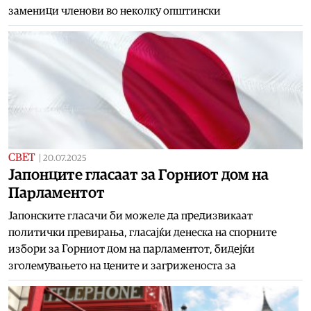
заменици членови во неколку општински
СВЕТ
|
20.07.2025
Јапонците гласаат за Горниот дом на
Парламентот
Јапонските гласачи би можеле да предизвикаат
политички превирања, гласајќи денеска на спорните
избори за Горниот дом на парламентот, бидејќи
зголемувањето на цените и загриженоста за