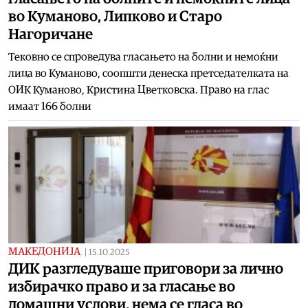
во Куманово, Липково и Старо
Нагоричане
Тековно се спроведува гласањето на болни и немоќни
лица во Куманово, соопшти денеска претседателката на
ОИК Куманово, Кристина Цветковска. Право на глас
имаат 166 болни
МАКЕДОНИЈА
|
15.10.2025
ДИК разгледуваше приговори за лично
избирачко право и за гласање во
домашни услови, нема се гласа во