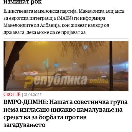
изминат рок
Единствената македонска партија, Македонска алијанса
за европска интеграција (МАЕИ) ги информира
Македонците од Албанија, кои живеат надвор од
државата, дека може да се пријават за
СКОПЈЕ
|
21.01.2025
ВМРО-ДПМНЕ: Нашата советничка група
нема изгласано никакво намалување на
средства за борбата против
загадувањето