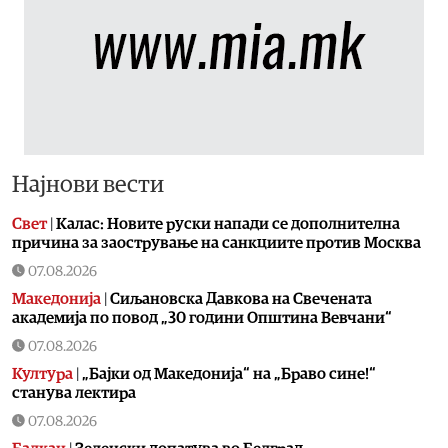
Најнови вести
Свет
|
Калас: Новите руски напади се дополнителна
причина за заострување на санкциите против Москва
07.08.2026
Македонија
|
Сиљановска Давкова на Свечената
академија по повод „30 години Општина Вевчани“
07.08.2026
Култура
|
„Бајки од Македонија“ на „Браво сине!“
станува лектира
07.08.2026