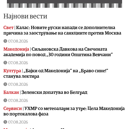
Најнови вести
Свет
|
Калас: Новите руски напади се дополнителна
причина за заострување на санкциите против Москва
07.08.2026
Македонија
|
Сиљановска Давкова на Свечената
академија по повод „30 години Општина Вевчани“
07.08.2026
Култура
|
„Бајки од Македонија“ на „Браво сине!“
станува лектира
07.08.2026
Балкан
|
Зеленски допатува во Белград
07.08.2026
Сервиси
|
УХМР со метеоаларм за утре: Цела Македонија
во портокалова фаза
07.08.2026