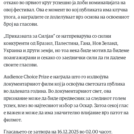
откако во првиот круг успешно ја доби номинацијата на
овој фестивал. Ова е момент во кој публиката има клучна
улога, а наградите се доделуваат врз основа на освоениот
број на гласови.
„Приказната за Силјан“ се натпреварува со силни
конкуренти од Бразил, Палестина, Гана, Нов Зеланд,
Украина и други земји, но тоа нека биде мотив да бидеме
поангажирани и секако со заеднички сили да ги дадеме
своите гласови.
Audience Choice Prize е награда што го издвојува
документарниот филм кој ја освојува светската публика
во дадената година. Во документарниот свет, ова
признание може да биде предвесник за следниот голем
успех, влез во најтесниот избор за Оскар. Затоа секој глас
е важен и може да има значително влијание врз патот на
филмот.
Гласањето се затвора на 16.12.2025 во 02.00 часот.