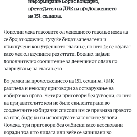
информираше Борис Кондарко,
претседател на ДИК на продолжението
на 151. седница.
Дополни дека гласовите од денешното гласање нема да
се бројат одделно, туку ќе бидат запечатени и
приклучени кон утрешното гласање, по што ќе се објават
како дел од вкупните резултати. Воедно, најави
дополнително соопштение за денешниот одѕив по
завршување на гласањето.
Во рамки на продолжението на 151. седница, ДИК
разгледа и неколку приговори за остварување на
избирачко право. Четири приговори беа усвоени, со што
на пријавителите кои не биле евидентирани во
соодветните избирачки списоци им се признава правото
на глас, бидејќи ги исполнуваат законските услови.
Додека, три приговори беа одбиени како неосновани
поради тоа што лицата или веќе се запишани во