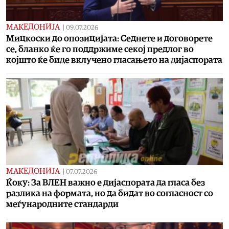
МАКЕДОНИЈА
|
09.07.2026
Мицкоски до опозицијата: Седнете и договорете
се, бланко ќе го поддржиме секој предлог во
којшто ќе биде вклучено гласањето на дијаспората
МАКЕДОНИЈА
|
07.07.2026
Ќоку: За ВЛЕН важно е дијаспората да гласа без
разлика на формата, но да бидат во согласност со
меѓународните стандарди