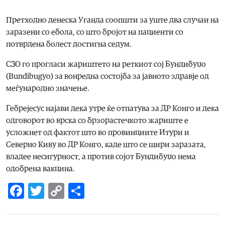
Претходно денеска Уганда соопшти за уште два случаи на
заразени со ебола, со што бројот на пациенти со
потврдена болест достигна седум.
СЗО го прогласи жариштето на реткиот сој Бундибуџо
(Bundibugyo) за вонредна состојба за јавното здравје од
меѓународно значење.
Гебрејесус најави дека утре ќе отпатува за ДР Конго и дека
одговорот во врска со брзорастечкото жариште е
усложнет од фактот што во провинциите Итури и
Северно Киву во ДР Конго, каде што се шири заразата,
владее несигурност, а против сојот Бундибуџо нема
одобрена вакцина.
Facebook
Twitter
Copy
Share
Link