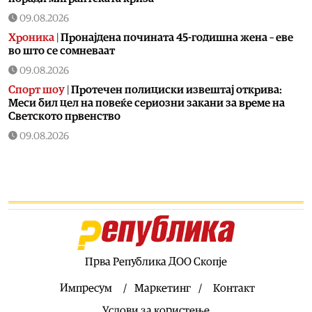
09.08.2026
Хроника
|
Пронајдена почината 45-годишна жена – еве
во што се сомневаат
09.08.2026
Спорт шоу
|
Протечен полициски извештај открива:
Меси бил цел на повеќе сериозни закани за време на
Светското првенство
09.08.2026
Фудбал
|
Се степаа фудбалерите на Вардар и Шкендија
по последниот свиреж
09.08.2026
Свет
|
Хамас повика на целосно спроведување на
планот од 15 точки на Трамп за Појасот Газа
09.08.2026
Македонија
|
Обидот на Филипче да го исмева видеото
Прва Република ДОО Скопје
на Мицкоски му се врати како бумеранг – лавина
критики под објавата
Импресум
Маркетинг
Контакт
09.08.2026
Услови за користење