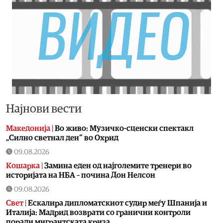
Најнови вести
Македонија
|
Во живо: Музичко-сценски спектакл
„Силно светнал ден“ во Охрид
09.08.2026
Кошарка
|
Замина еден од најголемите тренери во
историјата на НБА – почина Дон Нелсон
09.08.2026
Свет
|
Ескалира дипломатскиот судир меѓу Шпанија и
Италија: Мадрид возврати со гранични контроли
поради мигрантската криза