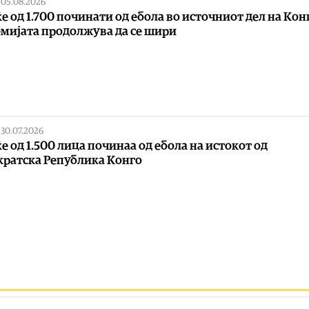
|
05.08.2026
е од 1.700 починати од ебола во источниот дел на Кон
мијата продолжува да се шири
|
30.07.2026
е од 1.500 лица починаа од ебола на истокот од
ратска Република Конго