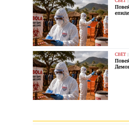
СВЕТ
Повеќ
епиде
СВЕТ
Повеќ
Демок