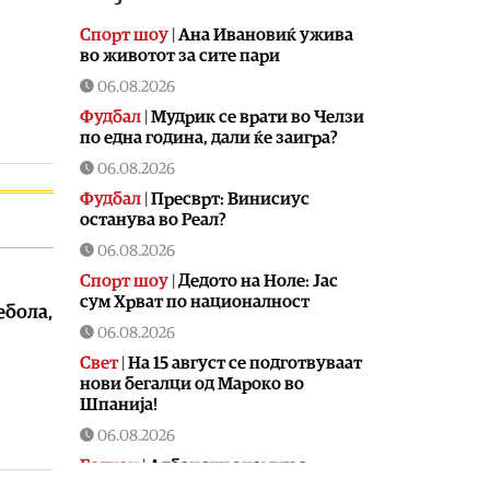
Спорт шоу
|
Aна Ивановиќ ужива
во животот за сите пари
06.08.2026
Фудбал
|
Мудрик се врати во Челзи
по една година, дали ќе заигра?
06.08.2026
Фудбал
|
Пресврт: Винисиус
останува во Реал?
06.08.2026
Спорт шоу
|
Дедото на Ноле: Јас
сум Хрват по националност
ебола,
06.08.2026
Свет
|
На 15 август се подготвуваат
нови бегалци од Мароко во
Шпанија!
06.08.2026
Балкан
|
Албански знамиња
развиорени во европски Улцињ