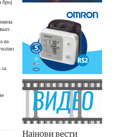
т број
олница
ваат.
а на
тходно
 за
ие
Најнови вести