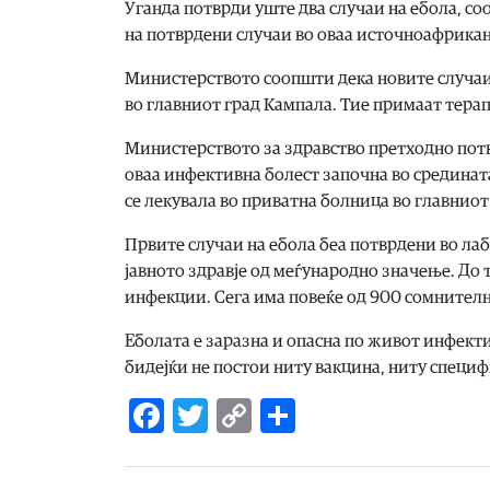
Уганда потврди уште два случаи на ебола, со
на потврдени случаи во оваа источноафриканс
Министерството соопшти дека новите случаи 
во главниот град Кампала. Тие примаат терапи
Министерството за здравство претходно потв
оваа инфективна болест започна во средината
се лекувала во приватна болница во главнио
Првите случаи на ебола беа потврдени во лабо
јавното здравје од меѓународно значење. До
инфекции. Сега има повеќе од 900 сомнителн
Еболата е заразна и опасна по живот инфекти
бидејќи не постои ниту вакцина, ниту специ
Facebook
Twitter
Copy
Share
Link