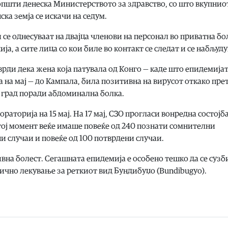
општи денеска Министерството за здравство, со што вкупнио
ка земја се искачи на седум.
се однесуваат на двајца членови на персонал во приватна б
ја, а сите лица со кои биле во контакт се следат и се набљуду
рди дека жена која патувала од Конго — каде што епидемијат
 на мај — до Кампала, била позитивна на вирусот откако пре
т град поради абдоминална болка.
раторија на 15 мај. На 17 мај, СЗО прогласи вонредна состојба
 тој момент веќе имаше повеќе од 240 познати сомнителни
и случаи и повеќе од 100 потврдени случаи.
вна болест. Сегашната епидемија е особено тешко да се сузб
фично лекување за реткиот вид Бундибуџо (Bundibugyo).