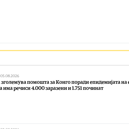
|
05.08.2026
а зголемува помошта за Конго поради епидемијата на 
ја има речиси 4.000 заразени и 1.751 починат