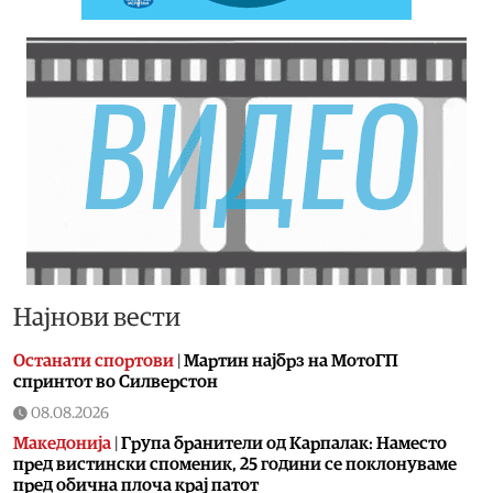
Најнови вести
Останати спортови
|
Мартин најбрз на МотоГП
спринтот во Силверстон
08.08.2026
Македонија
|
Група бранители од Карпалак: Наместо
пред вистински споменик, 25 години се поклонуваме
пред обична плоча крај патот