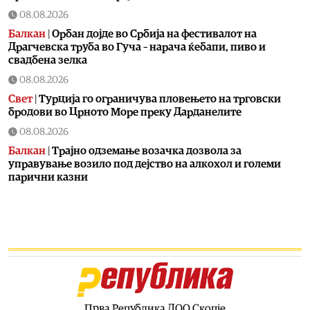
08.08.2026
Балкан
|
Орбан дојде во Србија на фестивалот на
Драгчевска труба во Гуча – нарача ќебапи, пиво и
свадбена зелка
08.08.2026
Свет
|
Турција го ограничува пловењето на трговски
бродови во Црното Море преку Дарданелите
08.08.2026
Балкан
|
Трајно одземање возачка дозвола за
управување возило под дејство на алкохол и големи
парични казни
08.08.2026
Свет
|
Повеќе од 178.000 мигранти во последните
неколку месеци ја напуштија Јужна Африка
08.08.2026
Свет
|
Иран: Отворањето на Ормутскиот Теснец зависи
од САД
08.08.2026
Прва Република ДОО Скопје