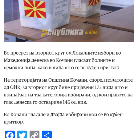
Во пресрет на вториот круг од Локалните избори во
Македонија денеска во Кочани гласаат болните и
немоќни лица, како и лица што се во куќен притвор.
На територијата на Општина Кочани, според податоците
од ОИК, за вториот круг биле пријавени 173 лица што и
припаѓаат на таа категорија избирачи, од кои правото на
глас денеска го оствариле 146 од нив.
Во Кочани гласале и двајца избирачи кои се во куќен
притвор.
Facebook
Twitter
Copy
Share