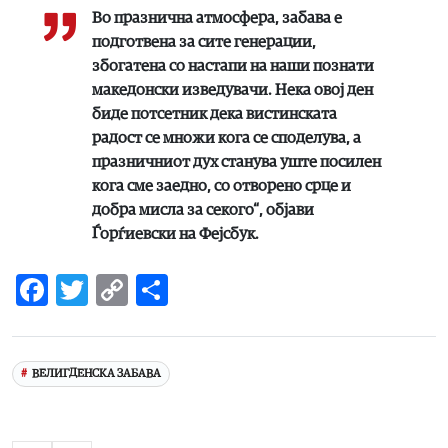
Во празнична атмосфера, забава е
подготвена за сите генерации,
збогатена со настапи на наши познати
македонски изведувачи. Нека овој ден
биде потсетник дека вистинската
радост се множи кога се споделува, а
празничниот дух станува уште посилен
кога сме заедно, со отворено срце и
добра мисла за секого“, објави
Ѓорѓиевски на Фејсбук.
Facebook
Twitter
Copy
Share
Link
ВЕЛИГДЕНСКА ЗАБАВА