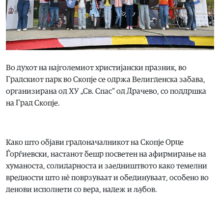
Во духот на најголемиот христијански празник, во
Градскиот парк во Скопје се одржа Велигденска забава,
организирана од ХУ „Св. Спас“ од Драчево, со поддршка
на Град Скопје.
Како што објави градоначалникот на Скопје Орце
Ѓорѓиевски, настанот бешр посветен на афирмирање на
хуманоста, солидарноста и заедништвото како темелни
вредности што нè поврзуваат и обединуваат, особено во
денови исполнети со вера, надеж и љубов.