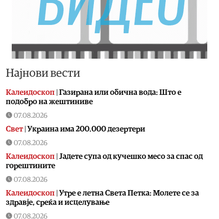
Најнови вести
Калеидоскоп
|
Газирана или обична вода: Што е
подобро на жештиниве
07.08.2026
Свет
|
Украина има 200.000 дезертери
07.08.2026
Калеидоскоп
|
Jадете супа од кучешко месо за спас од
горештините
07.08.2026
Калеидоскоп
|
Утре е летна Света Петка: Молете се за
здравје, среќа и исцелување
07.08.2026