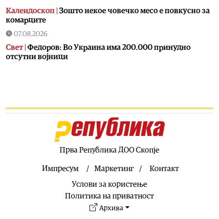
Калеидоскоп
|
Зошто некое човечко месо е повкусно за
комарците
07.08.2026
Свет
|
Федоров: Во Украина има 200.000 принудно
отсутни војници
07.08.2026
Скопје
|
Пожар на Зајчев Рид
07.08.2026
Uncategorized
|
Пукање во Сарај
07.08.2026
Македонија
|
ДИК усвои одлука за дополнителни
средства за надоместоци за избирачки одбори и
Прва Република ДОО Скопје
тригодишен План за вработувања
Импресум
Маркетинг
Контакт
07.08.2026
Услови за користење
Хроника
|
Деветнаесетгодишник загина во сообраќајна
несреќа во скопски Бутел
Политика на приватност
07.08.2026
Архива