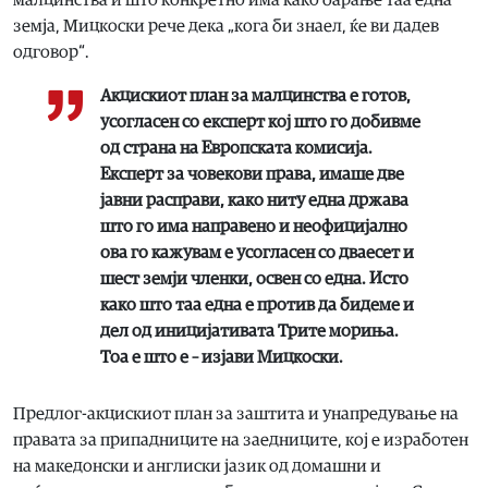
земја, Мицкоски рече дека „кога би знаел, ќе ви дадев
одговор“.
Акцискиот план за малцинства е готов,
усогласен со експерт кој што го добивме
од страна на Европската комисија.
Експерт за човекови права, имаше две
јавни расправи, како ниту една држава
што го има направено и неофицијално
ова го кажувам е усогласен со дваесет и
шест земји членки, освен со една. Исто
како што таа една е против да бидеме и
дел од иницијативата Трите мориња.
Тоа е што е – изјави Мицкоски.
Предлог-акцискиот план за заштита и унапредување на
правата за припадниците на заедниците, кој е изработен
на македонски и англиски јазик од домашни и