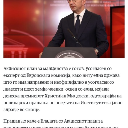
Акцискиот план за малцинства е готов, усогласен со
експерт од Европската комисија, како ниту една држава
што го има направено и неофицијално е усогласен со
дваесет и шест земји-членки, освен со една, изјави
денеска премиерот Христијан Мицкоски, одговарајќи на
новинарски прашања по посетата на Институтот за јавно
здравје во Скопје.
Прашан до каде е Владата со Акцискиот план за
малцинства и што конкретно има како барање таа една