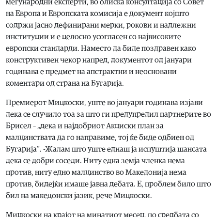
меѓународни експерти, во блиска консултација со Совет
на Европа и Европската комисија е документ којшто
содржи јасно дефинирани мерки, рокови и надлежни
институции и е целосно усогласен со највисоките
европски стандарди. Наместо да биде поздравен како
конструктивен чекор напред, документот од јануари
годинава е предмет на апстрактни и неосновани
коментари од страна на Бугарија.
Премиерот Мицкоски, уште во јануари годинава изјави
дека се случило тоа за што ги предупредил партнерите во
Брисел – „дека и најдобриот Акциски план за
малцинствата да го направиме, тој ќе биде одбиен од
Бугарија“. -Жалам што уште еднаш ја испуштија шансата
дека се добри соседи. Ниту една земја членка нема
против, ниту едно малцинство во Македонија нема
против, бидејќи имаше јавна дебата. Е, проблем било што
бил на македонски јазик, рече Мицкоски.
Мицкоски на крајот на минатиот месец, по средбата со