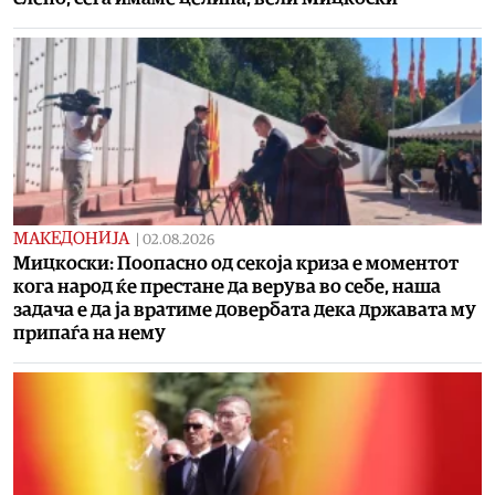
МАКЕДОНИЈА
|
02.08.2026
Мицкоски: Поопасно од секоја криза е моментот
кога народ ќе престане да верува во себе, наша
задача е да ја вратиме довербата дека државата му
припаѓа на нему