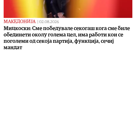
МАКЕДОНИЈА
|
02.08.2026
Мицкоски: Сме победувале секогаш кога сме биле
обединети околу голема цел, има работи кои се
поголеми од секоја партија, функција, сечиј
мандат