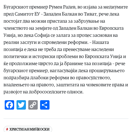
Бугарскиот премиер Румен Радев, во изјава за медиумите
пред Самитот ЕУ – Западен Балкан во Тиват, рече дека
постојат два можни пристапа за забрзување на
членството на земјите од Западен Балкан во Европската
Унија, но дека Софија се залага за процес заснован на
реални заслуги и спроведени реформи. – Нашата
позиција е дека не треба да пренесуваме наследени
политички и историски проблеми во Европската Унија и
ќе продолжиме цврсто да ја браниме таа позиција – рече
бугарскиот премиер, нагласувајќи дека проширувањето
подразбира длабоки реформи во правосудството,
владеењето на правото, заштитата на човековите права и
развојот на добрососедските односи.
Facebook
Twitter
Copy
Share
Link
ХРИСТИЈАН МИЦКОСКИ