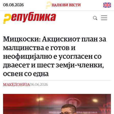
Skip to main content
08.08.2026
НАЈНОВИ ВЕСТИ
Мицкоски: Акцискиот план за
малцинства е готов и
неофицијално е усогласен со
дваесет и шест земји-членки,
освен со една
МАКЕДОНИЈА
06.06.2026