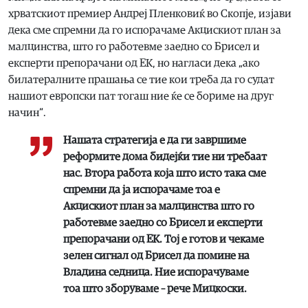
хрватскиот премиер Андреј Пленковиќ во Скопје, изјави
дека сме спремни да го испорачаме Акцискиот план за
малцинства, што го работевме заедно со Брисел и
експерти препорачани од ЕК, но нагласи дека „ако
билатералните прашања се тие кои треба да го судат
нашиот европски пат тогаш ние ќе се бориме на друг
начин“.
Нашата стратегија е да ги завршиме
реформите дома бидејќи тие ни требаат
нас. Втора работа која што исто така сме
спремни да ја испорачаме тоа е
Акцискиот план за малцинства што го
работевме заедно со Брисел и експерти
препорачани од ЕК. Тој е готов и чекаме
зелен сигнал од Брисел да помине на
Владина седница. Ние испорачуваме
тоа што зборуваме – рече Мицкоски.