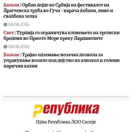
Балкан
|
Орбан дојде во Србија на фестивалот на
Драгчевска труба во Гуча – нарача ќебапи, пиво и
свадбена зелка
08.08.2026
Свет
|
Турција го ограничува пловењето на трговски
бродови во Црното Море преку Дарданелите
08.08.2026
Балкан
|
Трајно одземање возачка дозвола за
управување возило под дејство на алкохол и големи
парични казни
08.08.2026
Свет
|
Повеќе од 178.000 мигранти во последните
неколку месеци ја напуштија Јужна Африка
08.08.2026
Свет
|
Иран: Отворањето на Ормутскиот Теснец зависи
од САД
08.08.2026
Прва Република ДОО Скопје
Останати спортови
|
Катерина Ацевска светска