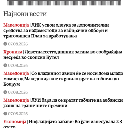
Најнови вести
Македонија
|
ДИК усвои одлука за дополнителни
средства за надоместоци за избирачки одбори и
тригодишен План за вработувања
07.08.2026
Хроника
|
Деветнаесетгодишник загина во сообраќајна
несреќа во скопски Бутел
07.08.2026
Македонија
|
Со владиниот авион ќе се носи дома младо
момче од Македонија кое скршило врат на тобоган во
Бодрум
07.08.2026
Македонија
|
ДУИ бара да се вратат таблите на албански
јазик на граничните премини
07.08.2026
Економија
|
Инфлацијата забави: Во јули изнесувала 2.3
отсто