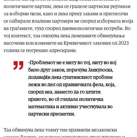
политичките партии, дека се граделе партиски рејтинзи
за изборни цели, како и дека преку закани и притисоци
се одбирале владини партнери не според изборната волја
на граѓаните, туку според дневнополитички потреби. Во
тој контекст, таа оценува дека денешните обвинувања
насочени кон измените на Кривичниот законик од 2023
година се погрешно адресирани.
-Проблемот не е ниту во тој, ниту во кој
било друг закон, порачува Јанкулоска,
додавајќи дека суштинскиот проблем
лежи во дел од правничката фела, која,
според неа, наместо да го штити
правото, во сè гледала политичка
математика и активно учествувала во
партиски пресметки.
Таа обвинува дека токму тие правници незаконски