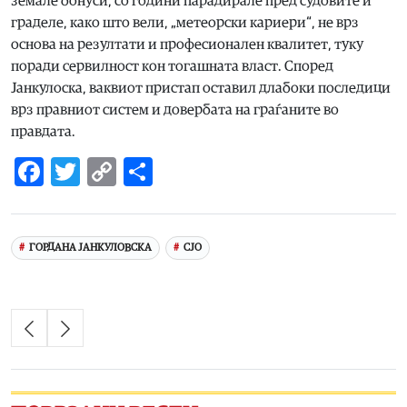
земале бонуси, со години парадирале пред судовите и
граделе, како што вели, „метеорски кариери“, не врз
основа на резултати и професионален квалитет, туку
поради сервилност кон тогашната власт. Според
Јанкулоска, ваквиот пристап оставил длабоки последици
врз правниот систем и довербата на граѓаните во
правдата.
Facebook
Twitter
Copy
Share
Link
ГОРДАНА ЈАНКУЛОВСКА
СЈО