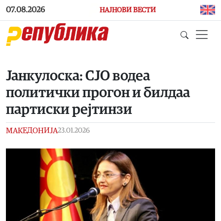
Skip to main content
07.08.2026
НАЈНОВИ ВЕСТИ
Јанкулоска: СЈО водеа
политички прогон и билдаа
партиски рејтинзи
МАКЕДОНИЈА
23.01.2026