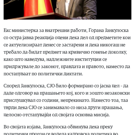
Екс министерка за внатрешни работи, Горана Јанкулоска
со остра јавна реакција оцени дека дел од предметите кои
се актуелизираат денес се застарени и дека никогаш не
требало да бидат предмет на кривично гонење доколку,
како што наведува, надлежните институции се
придржувале до законот, правдата и правото, наместо да
постапуваат по политички диктати.
Според Јанкулоска, СЈО било формирано со јасна цел – да
даде одговор на прашањето кој, кого и зошто незаконски
прислушкувал со години, непрекинато. Наместо тоа, таа
тврди дека СЈО се занимавало со низа други прашања,
целосно отстапувајќи од својата основна мисија.
Во својата изјава, Јанкулоска обвинува дека преку
политички прогон се водела кадровска политика во