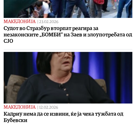
МАКЕДОНИЈА
|
23.02.2026
Судот во Стразбур вторпат реагира за
незаконските „БОМБИ“ на Заев и злоупотребата од
СЈО
МАКЕДОНИЈА
|
12.02.2026
Кадриу нема да се извини, ќе ја чека тужбата од
Бубевски