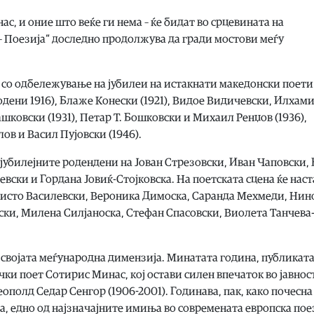
ас, и оние што веќе ги нема – ќе бидат во срцевината на
 – Поезија“ доследно продолжува да гради мостови меѓу
со одбележување на јубилеи на истакнати македонски поети
дени 1916), Блаже Конески (1921), Видое Видичевски, Илхам
ковски (1931), Петар Т. Бошковски и Михаил Ренџов (1936),
лов и Васил Пујовски (1946).
 јубилејните родендени на Јован Стрезовски, Иван Чаповски,
вски и Гордана Јовиќ-Стојковска. На поетската сцена ќе наст
Ристо Василевски, Вероника Димоска, Саранда Мехмеди, Нин
ки, Милена Силјаноска, Стефан Спасовски, Виолета Танчева
 својата меѓународна димензија. Минатата година, публикат
ки поет Сотирис Минас, кој остави силен впечаток во јавност
ополд Седар Сенгор (1906-2001). Годинава, пак, како почесна
ја, едно од најзначајните имиња во современата европска пое