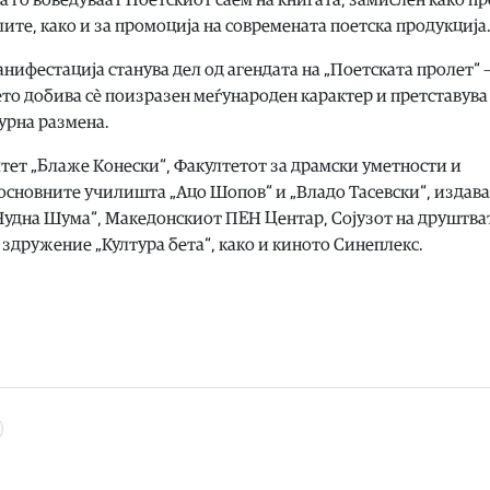
лите, како и за промоција на современата поетска продукција
анифестација станува дел од агендата на „Поетската пролет“ 
ето добива сè поизразен меѓународен карактер и претставува
турна размена.
тет „Блаже Конески“, Факултетот за драмски уметности и
основните училишта „Ацо Шопов“ и „Владо Тасевски“, издав
Чудна Шума“, Македонскиот ПЕН Центар, Сојузот на друштва
здружение „Култура бета“, како и киното Синеплекс.