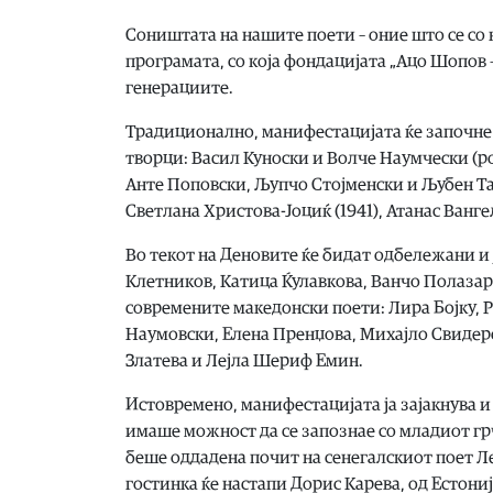
Соништата на нашите поети – оние што се со н
програмата, со која фондацијата „Ацо Шопов
генерациите.
Традиционално, манифестацијата ќе започне 
творци: Васил Куноски и Волче Наумчески (ро
Анте Поповски, Љупчо Стојменски и Љубен Таш
Светлана Христова-Јоциќ (1941), Атанас Ванге
Во текот на Деновите ќе бидат одбележани и
Клетников, Катица Ќулавкова, Ванчо Полазаре
современите македонски поети: Лира Бојку, 
Наумовски, Елена Пренџова, Михајло Свидерс
Златева и Лејла Шериф Емин.
Истовремено, манифестацијата ја зајакнува и
имаше можност да се запознае со младиот грч
беше оддадена почит на сенегалскиот поет Ле
гостинка ќе настапи Дорис Карева, од Естони