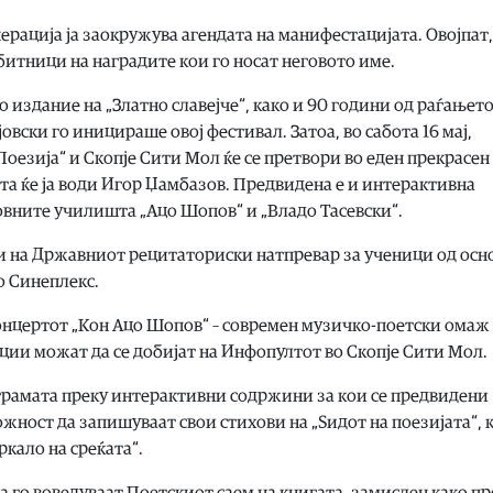
ерација ја заокружува агендата на манифестацијата. Овојпат,
битници на наградите кои го носат неговото име.
 издание на „Златно славејче“, како и 90 години од раѓањето
овски го иницираше овој фестивал. Затоа, во сабота 16 мај,
оезија“ и Скопје Сити Мол ќе се претвори во еден прекрасен
та ќе ја води Игор Џамбазов. Предвидена е и интерактивна
новните училишта „Ацо Шопов“ и „Владо Тасевски“.
т и на Државниот рецитаториски натпревар за ученици од осн
о Синеплекс.
нцертот „Кон Ацо Шопов“ – современ музичко-поетски омаж
ии можат да се добијат на Инфопултот во Скопје Сити Мол.
ограмата преку интерактивни содржини за кои се предвидени
ност да запишуваат свои стихови на „Ѕидот на поезијата“, 
ркало на среќата“.
а го воведуваат Поетскиот саем на книгата, замислен како п