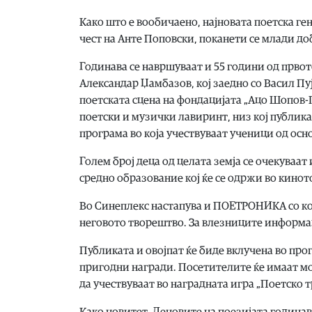
Како што е вообичаено, најновата поетска ген
чест на Анте Поповски, поканети се млади до
Годинава се навршуваат и 55 години од првото
Александар Џамбазов, кој заедно со Васил Пуј
поетската сцена на фондацијата „Ацо Шопов-П
поетски и музички лавиринт, низ кој публика
програма во која учествуваат ученици од ос
Голем број деца од целата земја се очекуваа
средно образование кој ќе се одржи во кинот
Во Синеплекс настапува и ПОЕТРОНИКА со ко
неговото творештво. За влезниците информац
Публиката и овојпат ќе биде вклучена во пр
пригодни награди. Посетителите ќе имаат мож
да учествуваат во наградната игра „Поетско т
Како новитет, Деновите на поезијата годинав