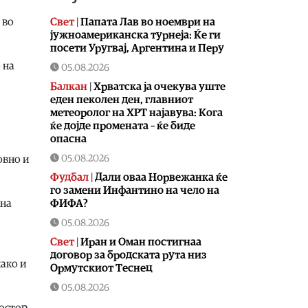
Свет
|
Папата Лав во ноември на
 во
јужноамериканска турнеја: Ќе ги
посети Уругвај, Аргентина и Перу
 на
05.08.2026
Балкан
|
Хрватска ја очекува уште
еден пеколен ден, главниот
метеоролог на ХРТ најавува: Кога
ќе дојде промената – ќе биде
опасна
05.08.2026
овно и
Фудбал
|
Дали оваа Норвежанка ќе
го замени Инфантино на чело на
ФИФА?
 на
05.08.2026
Свет
|
Иран и Оман постигнаа
договор за бродската рута низ
како и
Ормутскиот Теснец
05.08.2026
Свет
|
Русија погодила уште три
ростор