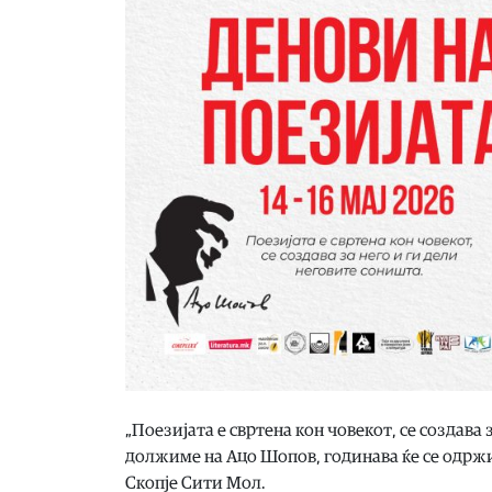
„Поезијата е свртена кон човекот, се создава 
должиме на Ацо Шопов, годинава ќе се одржи т
Скопје Сити Мол.