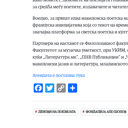
за средба меѓу поетите, издавачите и читате
Воедно, за првпат една македонска поетска м
француска иницијатива која со текот на врем
значајна платформа за светска поетска и кул
Партнери на настанот се Филолошкиот факул
Факултетот за музичка уметност, при УКИМ, 
куќи „Литература.мк“, „ПНВ Публикации“ и „
македонски јазик и литература, младинското 
Агендата е достапна тука
Facebook
Twitter
Copy
Share
Link
ДЕНОВИ НА ПОЕЗИЈАТА
ФОНДАЦИЈА АЦО ШОПОВ