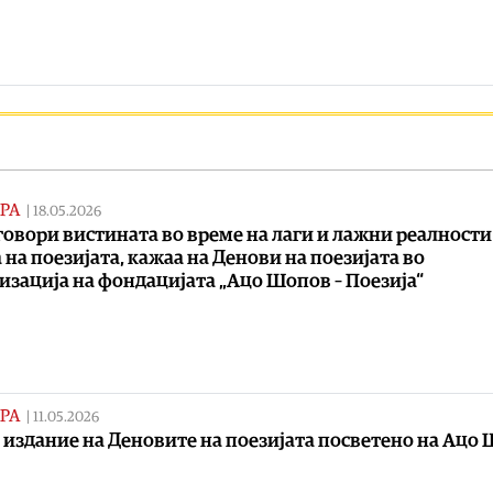
РА
|
18.05.2026
 говори вистината во време на лаги и лажни реалности
 на поезијата, кажаа на Денови на поезијата во
изација на фондацијата „Ацо Шопов – Поезија“
РА
|
11.05.2026
 издание на Деновите на поезијата посветено на Ацо