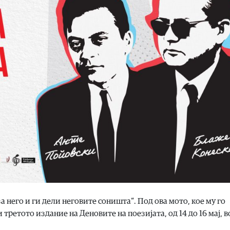
за него и ги дели неговите соништа“. Под ова мото, кое му го
ретото издание на Деновите на поезијата, од 14 до 16 мај, в