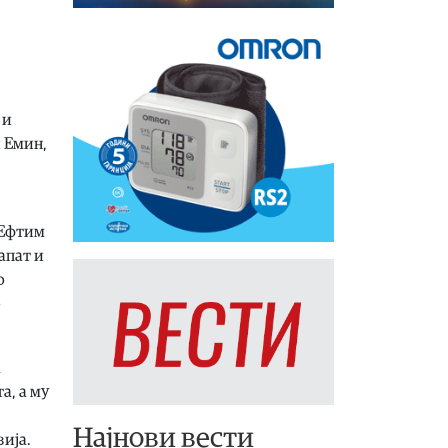
 и
и Емин,
 Ефтим
апат и
о
-
а
а, а му
Најнови вести
зија.