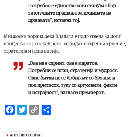
Потребно е единство кога станува збор
за клучните прашања за иднината на
државата“, истакна тој.
Мицкоски порача дека Владата е подготвена за долг
процес во кој, според него, ќе бидат потребни трпение,
стратегија и јасна визија.
„Ова не е спринт, ова е маратон.
Потребни се план, стратегија и мудрост.
Овие битки не се добиваат со брзање и
под притисок, туку со аргументи, факти
и истрајност“, нагласи премиерот.
Facebook
Twitter
Copy
Share
Link
АНТОНИО КОШТА