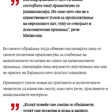
состојбата таму драматично се
радикализира. Не само што ова не е
единствениот услов за продолжување
на европскиот пат, туку се отвораат и
дополнителни прашања“, рече
Мицкоски.
Во своето обраќање тој ја обвини опозицијата дека со
своите политики придонесува за слабеење на
македонските позиции во однос на националните
прашања, оценувајќи дека нејзиното дејствување им оди
во прилог на барањата што доаѓаат однадвор.
Премиерот упати повик до граѓаните и политичките
чинители за единство околу, како што рече, државните и
националните интереси.
„Колку повеќе сме заедно и обединети,
толку сме посилни и дома и надвор.