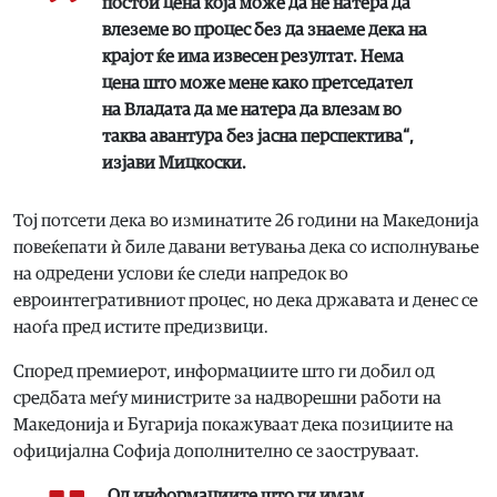
постои цена која може да нѐ натера да
влеземе во процес без да знаеме дека на
крајот ќе има извесен резултат. Нема
цена што може мене како претседател
на Владата да ме натера да влезам во
таква авантура без јасна перспектива“,
изјави Мицкоски.
Тој потсети дека во изминатите 26 години на Македонија
повеќепати ѝ биле давани ветувања дека со исполнување
на одредени услови ќе следи напредок во
евроинтегративниот процес, но дека државата и денес се
наоѓа пред истите предизвици.
Според премиерот, информациите што ги добил од
средбата меѓу министрите за надворешни работи на
Македонија и Бугарија покажуваат дека позициите на
официјална Софија дополнително се заоструваат.
„Од информациите што ги имам,