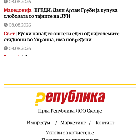
08.08.2026
Македонија
|
ВРЕДИ: Дали Артан Груби ја купува
слободата со тајните на ДУИ
08.08.2026
Свет
|
Руски напад го оштети еден од најголемите
стадиони во Украина, има повредени
08.08.2026
Здравје
|
Дали навистина е штетно да спиете со вклучен
вентилатор?
08.08.2026
Свет
|
Американски функционер тврди дека на повидок
е договор за Ормуската теснина
08.08.2026
Фудбал
|
УЕФА потврди исплата на шестцифрена сума
на поранешна вработена, Инфантино ги негира
Прва Република ДОО Скопје
обвинувањата
Импресум
Маркетинг
Контакт
08.08.2026
Услови за користење
Сервиси
|
Денеска е летна Света Петка, синоним за
надеж, утеха и верба