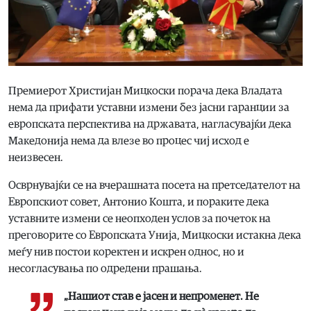
Премиерот Христијан Мицкоски порача дека Владата
нема да прифати уставни измени без јасни гаранции за
европската перспектива на државата, нагласувајќи дека
Македонија нема да влезе во процес чиј исход е
неизвесен.
Осврнувајќи се на вчерашната посета на претседателот на
Европскиот совет, Антонио Кошта, и пораките дека
уставните измени се неопходен услов за почеток на
преговорите со Европската Унија, Мицкоски истакна дека
меѓу нив постои коректен и искрен однос, но и
несогласувања по одредени прашања.
„Нашиот став е јасен и непроменет. Не