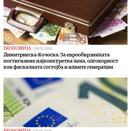
ЕКОНОМИЈА
|
14.01.2026
Димитриеска-Кочоска: За еврообврзницата
постигнавме најконкуретна цена, одговорност
кон фискалната состојба и идните генерации
ЕКОНОМИЈА
|