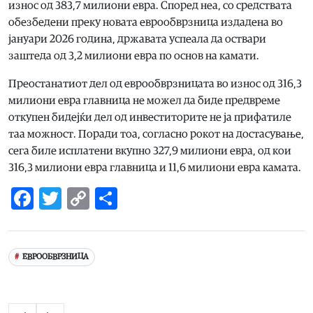
износ од 383,7 милиони евра. Според неа, со средствата
обезбедени преку новата еврообврзница издадена во
јануари 2026 година, државата успеала да оствари
заштеда од 3,2 милиони евра по основ на камати.
Преостанатиот дел од еврообврзницата во износ од 316,3
милиони евра главница не можел да биде предвреме
откупен бидејќи дел од инвеститорите не ја прифатиле
таа можност. Поради тоа, согласно рокот на достасување,
сега биле исплатени вкупно 327,9 милиони евра, од кои
316,3 милиони евра главница и 11,6 милиони евра камата.
Facebook
Twitter
Copy
Share
Link
ЕВРООБВРЗНИЦА