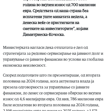
година во вкупен износ од 700 милиони
евра. Средствата од наша страна беа
исплатени уште минатата недела, а
денеска веќе се пристигнати на
сметките на инвеститорите“, изјави
Димитриеска-Кочоска.
Министерката нагласи дека отплатата е дел од
стратегијата за редовно сервисирање на јавниот долг и
управување со јавните финансии во услови на глобална
економска неизвесност.
Според податоците што ги презентираше, од втората
половина на 2024 година, кога актуелната влада ја
презела одговорноста за управување со јавните
финансии, до денес се сервисирани обврски во вкупен
износ од 4,6 милијарди евра. Од нив, 786 милиони евра
биле исплатени во втората половина на 2024 година,
2,198 милијарди евра во текот на 2025 година, а 1,571