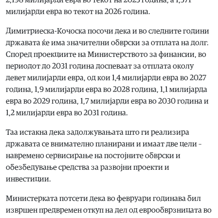
милијарди евра во текот на 2026 година.
Димитриеска-Кочоска посочи дека и во следните години
државата ќе има значителни обврски за отплата на долг.
Според проекциите на Министерството за финансии, во
периодот до 2031 година доспеваат за отплата околу
девет милијарди евра, од кои 1,4 милијарди евра во 2027
година, 1,9 милијарди евра во 2028 година, 1,1 милијарда
евра во 2029 година, 1,7 милијарди евра во 2030 година и
1,2 милијарди евра во 2031 година.
Таа истакна дека задолжувањата што ги реализира
државата се внимателно планирани и имаат две цели –
навремено сервисирање на постојните обврски и
обезбедување средства за развојни проекти и
инвестиции.
Министерката потсети дека во февруари годинава бил
извршен предвремен откуп на дел од еврообврзницата во