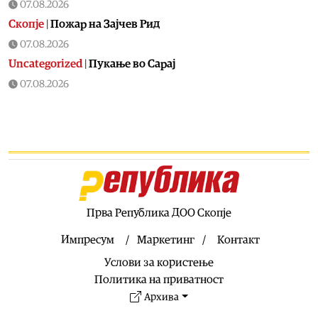
07.08.2026
Скопје
|
Пожар на Зајчев Рид
07.08.2026
Uncategorized
|
Пукање во Сарај
07.08.2026
Македонија
|
ДИК усвои одлука за дополнителни
средства за надоместоци за избирачки одбори и
тригодишен План за вработувања
07.08.2026
Хроника
|
Деветнаесетгодишник загина во сообраќајна
несреќа во скопски Бутел
07.08.2026
Прва Република ДОО Скопје
Македонија
|
Со владиниот авион ќе се носи дома младо
момче од Македонија кое скршило врат на тобоган во
Импресум
Маркетинг
Контакт
Бодрум
Услови за користење
07.08.2026
Политика на приватност
Македонија
|
ДУИ бара да се вратат таблите на албански
Архива
јазик на граничните премини