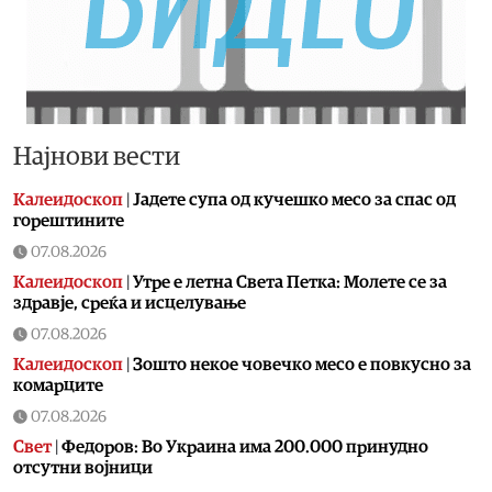
Најнови вести
Калеидоскоп
|
Jадете супа од кучешко месо за спас од
горештините
07.08.2026
Калеидоскоп
|
Утре е летна Света Петка: Молете се за
здравје, среќа и исцелување
07.08.2026
Калеидоскоп
|
Зошто некое човечко месо е повкусно за
комарците
07.08.2026
Свет
|
Федоров: Во Украина има 200.000 принудно
отсутни војници