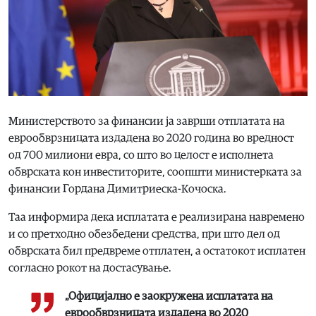
Министерството за финансии ја заврши отплатата на
еврообврзницата издадена во 2020 година во вредност
од 700 милиони евра, со што во целост е исполнета
обврската кон инвеститорите, соопшти министерката за
финансии Гордана Димитриеска-Кочоска.
Таа информира дека исплатата е реализирана навремено
и со претходно обезбедени средства, при што дел од
обврската бил предвреме отплатен, а остатокот исплатен
согласно рокот на достасување.
„Официјално е заокружена исплатата на
еврообврзницата издадена во 2020