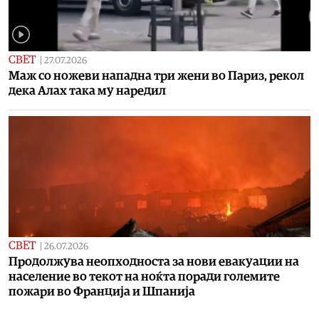
СВЕТ
|
27.07.2026
Маж со ножеви нападна три жени во Париз, рекол
дека Алах така му наредил
СВЕТ
|
26.07.2026
Продолжува неопходноста за нови евакуации на
население во текот на ноќта поради големите
пожари во Франција и Шпанија