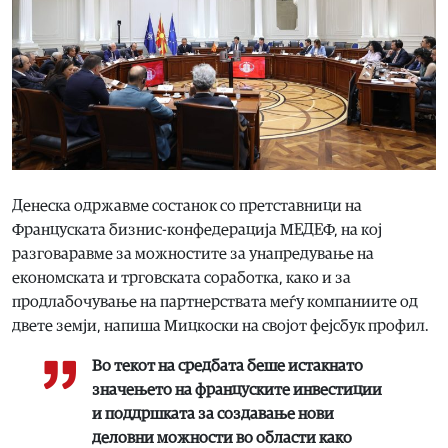
Денеска одржавме состанок со претставници на
Француската бизнис-конфедерација МЕДЕФ, на кој
разговаравме за можностите за унапредување на
економската и трговската соработка, како и за
продлабочување на партнерствата меѓу компаниите од
двете земји, напиша Мицкоски на својот фејсбук профил.
Во текот на средбата беше истакнато
значењето на француските инвестиции
и поддршката за создавање нови
деловни можности во области како