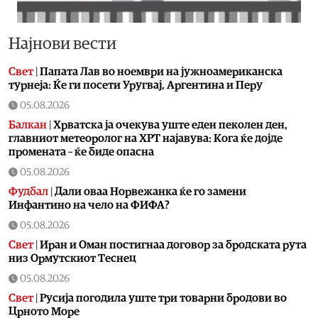
Најнови вести
Свет
|
Папата Лав во ноември на јужноамериканска
турнеја: Ќе ги посети Уругвај, Аргентина и Перу
05.08.2026
Балкан
|
Хрватска ја очекува уште еден пеколен ден,
главниот метеоролог на ХРТ најавува: Кога ќе дојде
промената – ќе биде опасна
05.08.2026
Фудбал
|
Дали оваа Норвежанка ќе го замени
Инфантино на чело на ФИФА?
05.08.2026
Свет
|
Иран и Оман постигнаа договор за бродската рута
низ Ормутскиот Теснец
05.08.2026
Свет
|
Русија погодила уште три товарни бродови во
Црното Море