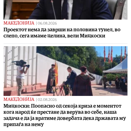
МАКЕДОНИЈА
|
06.08.2026
Проектот нема да заврши на половина тунел, во
слепо, сега имаме целина, вели Мицкоски
МАКЕДОНИЈА
|
02.08.2026
Мицкоски: Поопасно од секоја криза е моментот
кога народ ќе престане да верува во себе, наша
задача е да ја вратиме довербата дека државата му
припаѓа на нему