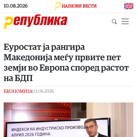
Skip to main content
10.08.2026
НАЈНОВИ ВЕСТИ
Еуростат ја рангира
Македонија меѓу првите пет
земји во Европа според растот
на БДП
ЕКОНОМИЈА
03.06.2026