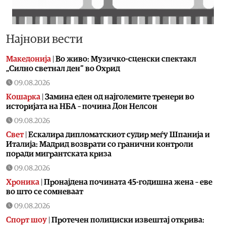
Најнови вести
Македонија
|
Во живо: Музичко-сценски спектакл
„Силно светнал ден“ во Охрид
09.08.2026
Кошарка
|
Замина еден од најголемите тренери во
историјата на НБА – почина Дон Нелсон
09.08.2026
Свет
|
Ескалира дипломатскиот судир меѓу Шпанија и
Италија: Мадрид возврати со гранични контроли
поради мигрантската криза
09.08.2026
Хроника
|
Пронајдена почината 45-годишна жена – еве
во што се сомневаат
09.08.2026
Спорт шоу
|
Протечен полициски извештај открива: