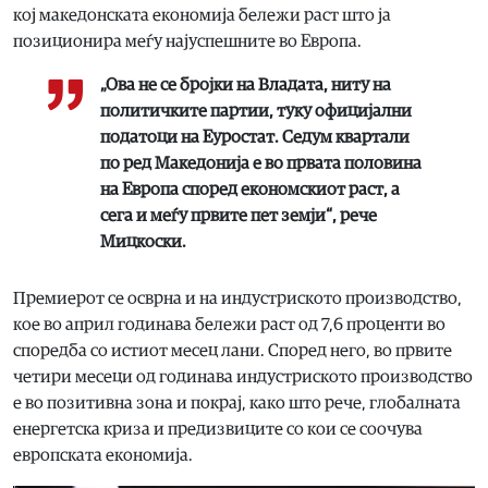
кој македонската економија бележи раст што ја
позиционира меѓу најуспешните во Европа.
„Ова не се бројки на Владата, ниту на
политичките партии, туку официјални
податоци на Еуростат. Седум квартали
по ред Македонија е во првата половина
на Европа според економскиот раст, а
сега и меѓу првите пет земји“, рече
Мицкоски.
Премиерот се осврна и на индустриското производство,
кое во април годинава бележи раст од 7,6 проценти во
споредба со истиот месец лани. Според него, во првите
четири месеци од годинава индустриското производство
е во позитивна зона и покрај, како што рече, глобалната
енергетска криза и предизвиците со кои се соочува
европската економија.