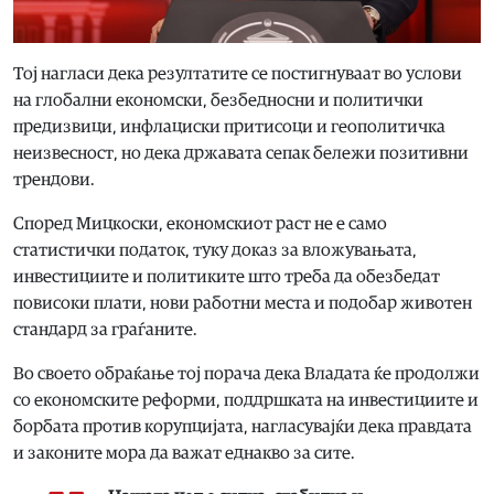
Тој нагласи дека резултатите се постигнуваат во услови
на глобални економски, безбедносни и политички
предизвици, инфлациски притисоци и геополитичка
неизвесност, но дека државата сепак бележи позитивни
трендови.
Според Мицкоски, економскиот раст не е само
статистички податок, туку доказ за вложувањата,
инвестициите и политиките што треба да обезбедат
повисоки плати, нови работни места и подобар животен
стандард за граѓаните.
Во своето обраќање тој порача дека Владата ќе продолжи
со економските реформи, поддршката на инвестициите и
борбата против корупцијата, нагласувајќи дека правдата
и законите мора да важат еднакво за сите.