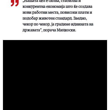
„Нашата цел е силна, стабилна и
конкурентна економија што ќе создава
нови работни места, повисоки плати и
подобар животен стандард. Заедно,
чекор по чекор, ја градиме иднината на
државата“, порача Мицкоски.