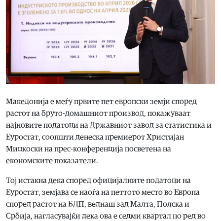
Македонија е меѓу првите пет европски земји според
растот на бруто-домашниот производ, покажуваат
најновите податоци на Државниот завод за статистика и
Еуростат, соопшти денеска премиерот Христијан
Мицкоски на прес-конференција посветена на
економските показатели.
Тој истакна дека според официјалните податоци на
Еуростат, земјава се наоѓа на петтото место во Европа
според растот на БДП, веднаш зад Малта, Полска и
Србија, нагласувајќи дека ова е седми квартал по ред во