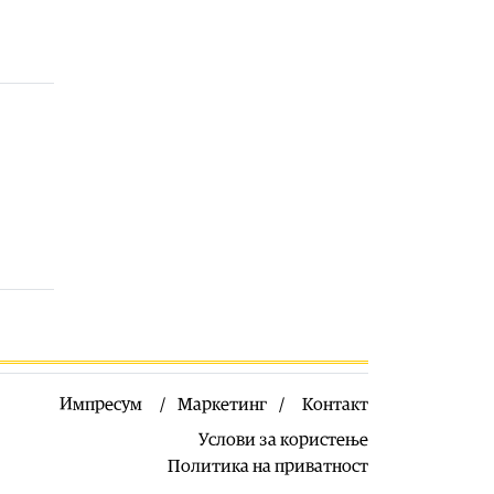
уметници
08.08.2026
Естрада
|
Жељко Самарџиќ
вечерва во Антички: Вечер на
познати хитови но и стихови кои
враќаат спомени
08.08.2026
Култура
|
БИТ ФЕСТ добива
изложба што не се гледа само со
очи, туку се доживува на посебен
начин: Крнчев и Најдоски
одбележуваат 25 години
заедничко творештво
08.08.2026
Сцена
|
Хуманитарниот фестивал
„Расплет“ викендов се враќа со
своето второ издание во Кочани
Импресум
Маркетинг
Контакт
08.08.2026
Услови за користење
Музика
|
Во недела од Охрид
Политика на приватност
почнува музичкиот караван по