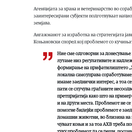
Агенцијата за храна и ветеринарство во сора
заинтересирани субјекти подготвуваат нацио
земјава.
Ангажманот за изработка на стратегијата ја
Коњановски според кој проблемот со кучињат
Ние сме одговорни за донесување 
лутаме низ регулативите и надлеж
формирање на прифатилиштето „Ха
локална самоуправа соработуваме 
имаме заеднички интерес, а тоа с
пати се случува граѓаните несоодв
претпријатија како што на пример 
и на други места. Проблемот не се 
помогне бидејќи проблемот е зае
домашни животни, во близина на г
чуваат коњи и за тоа АХВ треба по
туку проблемот да се реши, посоч