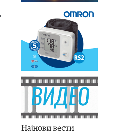
о
Најнови вести