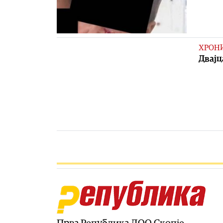
ХРОН
Двајц