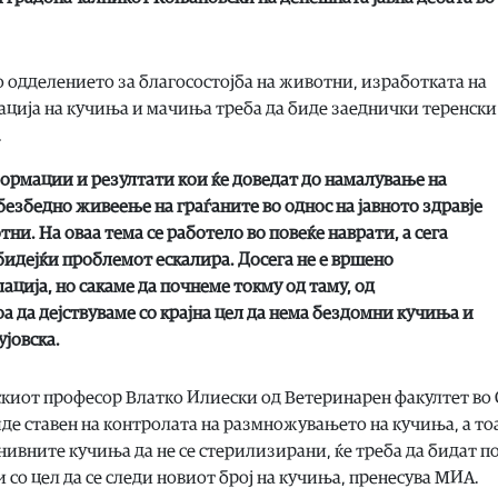
о одделението за благосостојба на животни, изработката на
лација на кучиња и мачиња треба да биде заеднички теренски
.
ормации и резултати кои ќе доведат до намалување на
 безбедно живеење на граѓаните во однос на јавното здравје
ни. На оваа тема се работело во повеќе наврати, а сега
бидејќи проблемот ескалира. Досега не е вршено
ција, но сакаме да почнеме токму од таму, од
а да дејствуваме со крајна цел да нема бездомни кучиња и
јовска.
скиот професор Влатко Илиески од Ветеринарен факултет во 
биде ставен на контролата на размножувањето на кучиња, а то
нивните кучиња да не се стерилизирани, ќе треба да бидат п
 со цел да се следи новиот број на кучиња, пренесува МИА.