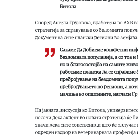
Битола.
Според Ангела Грујовска, вработена во АХВ в
стратегија за справување со бедомната попу
документ на сите плански региони во земјава
Сакаме да добиеме конкретни инф
бездомната популација, а со тоа и
но и благосостојба на самите живот
работиме плански да се справиме 
пребројување на бездомната попула
пребројувањето по региони, а пото
мачиња во општините, нагласи Гру
На јавната дискусија во Битола, универзитет
посочи дека акцент во новата стратегија ќе 
значи дека сите сопственици што ќе одлучат 
одреден надзор на ветеринарната професија и