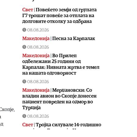
Свет
|
Повеќето земји од групата
Г7 трошат повеќе за отплата на
долговите отколку за одбрана
08.08.2026
Македонија
|
Песна за Карпалак
08.08.2026
Македонија
|
Во Прилеп
одбележани 25 години од
Карпалак: Нивната жртва е темел
на нашата одговорност
08.08.2026
Македонија
|
Мерџановски: Со
владин авион во Скопје донесен
пациент повреден на одмор во
Турција
Скопје,
08.08.2026
а
од
Свет
|
Тројца силувале 14-годишно
девојче во Германија: Нема
обвинение затоа што девојчето не