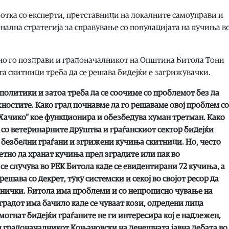
ботка со експерти, претставници на локалните самоуправи и
нална стратегија за справување со популацијата на кучиња в
вно го поздрави и градоначалникот на Општина Битола Тони
а скитници треба да се решава бидејќи е загрижувачки.
политики и затоа треба да се соочиме со проблемот без да
ностите. Како град почнавме да го решаваме овој проблем со
чико“ кое функционира и обезбедува хуман третман. Како
со ветеринарните друштва и граѓанскиот сектор бидејќи
е безбедни граѓани и згрижени кучиња скитници. Но, често
етно да хранат кучиња пред зградите или пак во
се случува во РЕК Битола каде се евидентирани 72 кучиња, а
решава со декрет, туку системски и секој во својот ресор да
днички. Битола има проблеми и со непрописно чување на
радот има бачило каде се чуваат кози, одредени лица
могнат бидејќи граѓаните не ги интересира кој е надлежен,
и градоначалникот Коњановски на денешната јавна дебата во