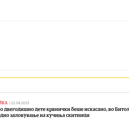
ИКА
|
22.04.2025
о двегодишно дете крвнички беше искасано, во Бито
дно заловување на кучиња скитници