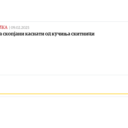
ИКА
|
09.02.2025
а скопјани каснати од кучиња скитници