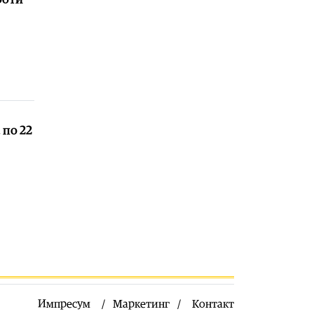
Македонија
|
Мицкоски: Карпалак
е наша заедничка рана, но и наша
обврска да паметиме
08.08.2026
Култура
|
Летно освежување со
мистерии што ја заледуваат крвта
08.08.2026
Македонија
|
Ристовски: Карпалак
 по 22
е аманет – Македонија не ги
заборава своите херои
08.08.2026
Култура
|
Извонреден концерт за
пијано и виолончело донесе
Грчката вечер на „Охридско лето“
08.08.2026
Музика
|
Ренесансниот хор „Готик
Војсис“ вечерва на програмата на
„Охридско лето“
Импресум
Маркетинг
Контакт
08.08.2026