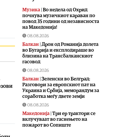
Музика
|
Во недела од Охрид
почнува музичкиот караван по
повод 35 години од независноста
на Македонија!
08.08.2026
Балкан
|
Дрон од Романија долета
во Бугарија и експлодираше во
близина на Трансбалканскиот
гасовод
08.08.2026
Балкан
|
Зеленски во Белград:
–
Разговори за европскиот пат на
озови
Украина и Србија, меморандум за
соработка меѓу двете земји
08.08.2026
Македонија
|
Три ер трактори се
вклучуваат во гаснењето на
пожарот во Сопиште
08.08.2026
боти