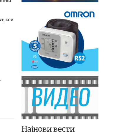
онски“
т, кои
т
Најнови вести