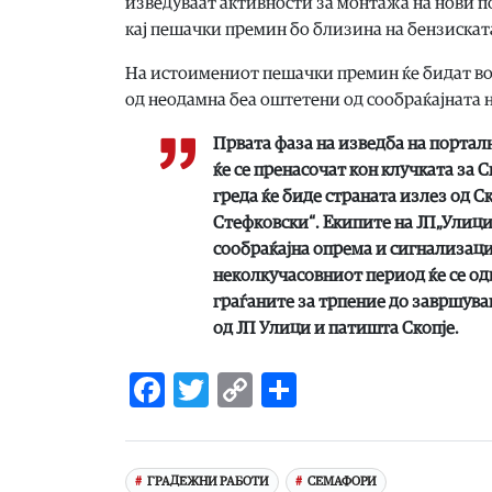
изведуваат активности за монтажа на нови 
кај пешачки премин бо близина на бензискат
На истоимениот пешачки премин ќе бидат во
од неодамна беа оштетени од сообраќајната 
Првата фаза на изведба на порталн
ќе се пренасочат кон клучката за 
греда ќе биде страната излез од Ск
Стефковски“. Екипите на ЈП„Улици
сообраќајна опрема и сигнализациј
неколкучасовниот период ќе се од
граѓаните за трпение до завршува
од ЈП Улици и патишта Скопје.
Facebook
Twitter
Copy
Share
Link
ГРАДЕЖНИ РАБОТИ
СЕМАФОРИ