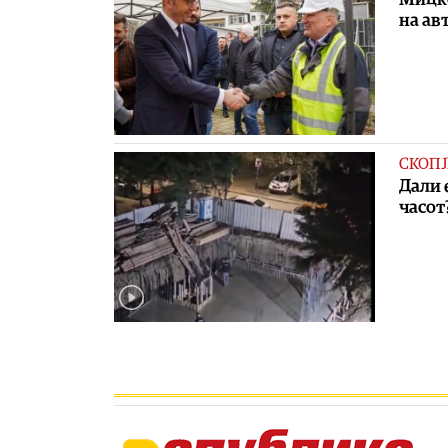
на ав
СКОПЈ
Дали 
часот