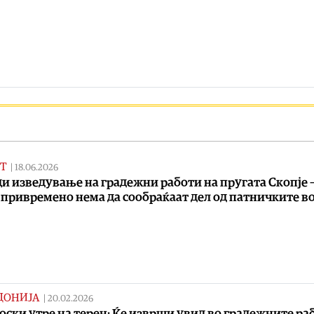
Т
|
18.06.2026
и изведување на градежни работи на пругата Скопје 
 привремено нема да сообраќаат дел од патничките в
ДОНИЈА
|
20.02.2026
ски утре на терен: Ќе изврши увид во градежните ра