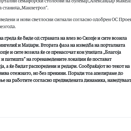
портални семафорски столбови на булевар„Александар Макед
а станица„Макпетрол“.
ведени и нови светлосни сигнали согласно одобрен ОС Проек
незгода.
а греда ќе биде од страната на влез во Скопје и сите возила
Сингелиќ и Маџари. Втората фаза на изведба на порталната
опје и сите возила ќе се пренасочат кон улицата „Благоја
 и патишта“ на горенаведените локации ќе постават
а, а ќе бидат распоредени и редари. Сообраќајот во текот на
вива отежнато, но без прекини. Поради тоа апелираме до
ње на работите согласно предвидената динамика, наведуваа