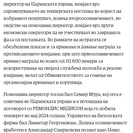
директор на Царинската управа, влијаел врз
спроведувањето на тендерската постапка во корист на
избраниот понудувач, додека второосомничениот, во
својство на помошник директор, влијаел врз други
економски оператори да не учествуваат во завршната
фаза од постапката. Во рамките на истрагата се
обезбедени докази и за примање и давање награда за
противзаконито влијание, при што првоосомничениот
примил награда во износ од 111.600 денари за
искористување на својата службена положба и реално
влијание, велат од Обвинителството за гонење на
организиран криминал и корупција.
Помошник директор тогаш бил Семир Мура, кој сега е
советник во Царинската управа и е потпишан на
договорот со РЕМОНДИС МЕДИСОН која го добила
тендерот во мај 2024 година. Управител на битолската
фирма бил Димитар Георгиевски. Додека осомничениот
вработен е Александар Спирковски познат како Џемо.