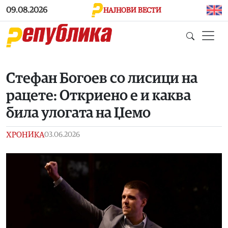
Skip to main content
09.08.2026
НАЈНОВИ ВЕСТИ
Стефан Богоев со лисици на
рацете: Откриено е и каква
била улогата на Џемо
ХРОНИКА
03.06.2026