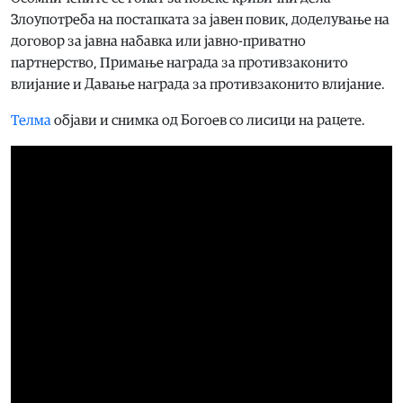
Злоупотреба на постапката за јавен повик, доделување на
договор за јавна набавка или јавно-приватно
партнерство, Примање награда за противзаконито
влијание и Давање награда за противзаконито влијание.
Телма
објави и снимка од Богоев со лисици на рацете.