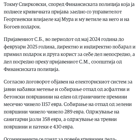
Токму Спирковски, според Финансиската полиција која ја
поднесе кривичната пријава заедно со управителот
Георгиевски влијаеле кај Мура и му ветиле на него и на
Богоев подарок.
Пријавениот С.Б., во периодот од мај 2024 година до
февруари 2025 година, директно и индиректно побарал и
примил подарок и друга корист за себе дел непосредно, а
дел посредно преку пријавениот С.М., соопштија од
Финансиската полиција.
Согласно договорот објавен на електорнскиот систем за
јавни набавки метење и собирање отпад од асфалтни и
бетонски површиини на еден од граничните премини
месечно чинело 1157 евра. Собирање на отпад од зелени
површини чинело чинело 289 евра. Одржување на
санитарни јазли 358 евра, а одржување на тревни
површини и патеки е 430 евра.
Осомничените се гонат за повеќе кривични дела-