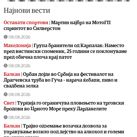
Најнови вести
Останати спортови
|
Мартин најбрз на МотоГП
спринтот во Силверстон
08.08.2026
Македонија
|
Група бранители од Карпалак: Наместо
пред вистински споменик, 25 години се поклонуваме
пред обична плоча крај патот
08.08.2026
Балкан
|
Орбан дојде во Србија на фестивалот на
Драгчевска труба во Гуча – нарача ќебапи, пиво и
свадбена зелка
08.08.2026
Свет
|
Турција го ограничува пловењето на трговски
бродови во Црното Море преку Дарданелите
08.08.2026
Балкан
|
Трајно одземање возачка дозвола за
управување возило под дејство на алкохол и големи