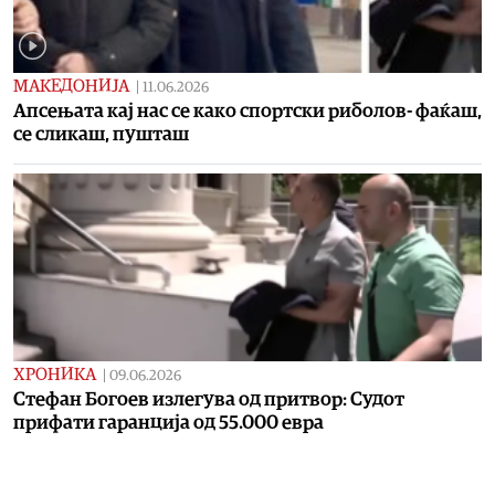
МАКЕДОНИЈА
|
11.06.2026
Апсењата кај нас се како спортски риболов- фаќаш,
се сликаш, пушташ
ХРОНИКА
|
09.06.2026
Стефан Богоев излегува од притвор: Судот
прифати гаранција од 55.000 евра