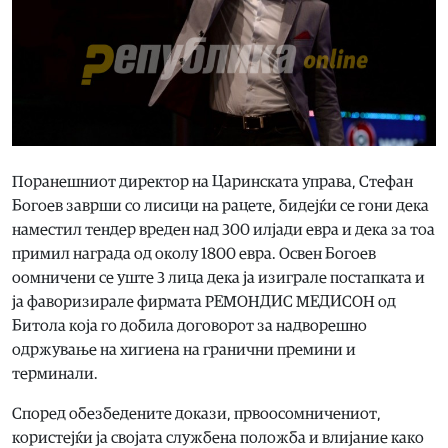
Поранешниот директор на Царинската управа, Стефан
Богоев заврши со лисици на рацете, бидејќи се гони дека
наместил тендер вреден над 300 илјади евра и дека за тоа
примил награда од околу 1800 евра. Освен Богоев
оомничени се уште 3 лица дека ја изиграле постапката и
ја фаворизирале фирмата РЕМОНДИС МЕДИСОН од
Битола која го добила договорот за надворешно
одржување на хигиена на гранични премини и
терминали.
Според обезбедените докази, првоосомничениот,
користејќи ја својата службена положба и влијание како