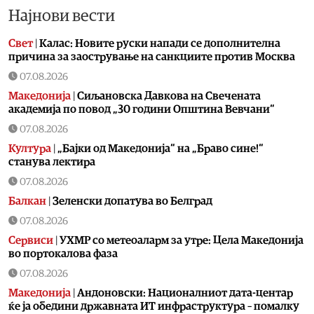
Најнови вести
Свет
|
Калас: Новите руски напади се дополнителна
причина за заострување на санкциите против Москва
07.08.2026
Македонија
|
Сиљановска Давкова на Свечената
академија по повод „30 години Општина Вевчани“
07.08.2026
Култура
|
„Бајки од Македонија“ на „Браво сине!“
станува лектира
07.08.2026
Балкан
|
Зеленски допатува во Белград
07.08.2026
Сервиси
|
УХМР со метеоаларм за утре: Цела Македонија
во портокалова фаза
07.08.2026
Македонија
|
Андоновски: Националниот дата-центар
ќе ја обедини државната ИТ инфраструктура – помалку