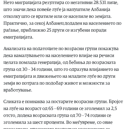
Нето миграцијата резултира со негативни 28.531 лице,
што значи дека повеќе луѓе ја напуштиле Албанија
отколку што се вратиле или се населиле во земјата.
Практично, за секој Албанец додаден на населението по
раѓање, приближно 25 други се изгубени поради
емиграцијата.
Анализата на податоците по возрасни групи покажува
дека намалувањето на населението влијае на речиси
целата помлада генерација, од бебиња до возрасната
група од 30 – 34 години, што го одразува влијанието на
емиграцијата и движењето на младите луѓе во други
земји во потрага по подобар живот и можности за
вработување.
Сликата е поинаква за постарите возрасни групи. Бројот
на луѓе на возраст од 65 – 69 години се зголемил за 2,5
отсто, додека возрасната група од 70 – 74 години се
зголемила за шест проценти. Во меѓувреме, со овие