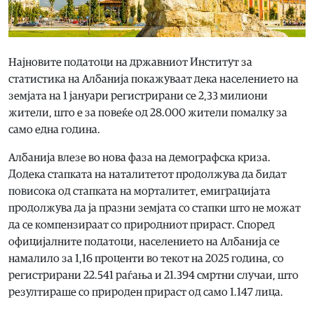
Најновите податоци на државниот Институт за
статистика на Албанија покажуваат дека населението на
земјата на 1 јануари регистрирани се 2,33 милиони
жители, што е за повеќе од 28.000 жители помалку за
само една година.
Албанија влезе во нова фаза на демографска криза.
Додека стапката на наталитетот продолжува да бидат
повисока од стапката на морталитет, емиграцијата
продолжува да ја празни земјата со стапки што не можат
да се компензираат со природниот прираст. Според
официјалните податоци, населението на Албанија се
намалило за 1,16 проценти во текот на 2025 година, со
регистрирани 22.541 раѓања и 21.394 смртни случаи, што
резултираше со природен прираст од само 1.147 лица.