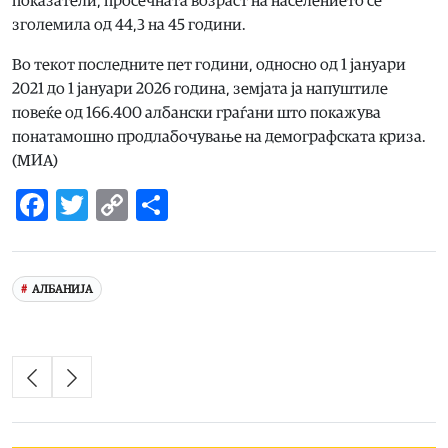
показатели, просечната возраст на населението се
зголемила од 44,3 на 45 години.
Во текот последните пет години, односно од 1 јануари
2021 до 1 јануари 2026 година, земјата ја напуштиле
повеќе од 166.400 албански граѓани што покажува
понатамошно продлабочување на демографската криза.
(МИА)
Facebook
Twitter
Copy
Share
Link
АЛБАНИЈА