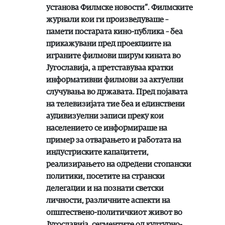
установа Филмске новости“. Филмските
журнали кои ги произведуваше –
памети постарата кино-публика – беа
прикажувани пред проекциите на
играните филмови ширум кината во
Југославија, а претставуваа кратки
информативни филмови за актуелни
случувања во државата. Пред појавата
на телевизијата тие беа и единствени
аудивизуелни записи преку кои
населението се информираше на
пример за отварањето и работата на
индустриските капацитети,
реализирањето на одредени стопански
политики, посетите на странски
делегации и на познати светски
личности, различните аспекти на
општествено-политичкиот живот во
Југославија, сегментите од културно-