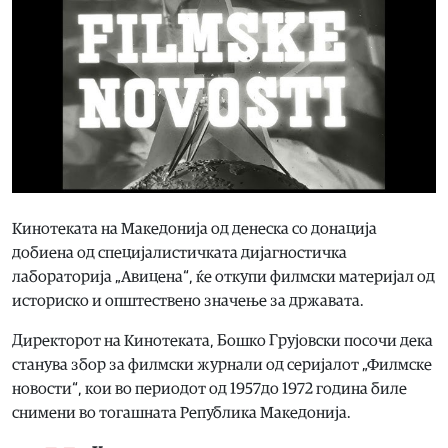
Кинотеката на Македонија од денеска со донација
добиена од специјалистичката дијагностичка
лабораторија „Авицена“, ќе откупи филмски материјал од
историско и општествено значење за државата.
Директорот на Кинотеката, Бошко Грујовски посочи дека
станува збор за филмски журнали од серијалот „Филмске
новости“, кои во периодот од 1957до 1972 година биле
снимени во тогашната Република Македонија.