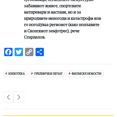
забавниот живот, спортските
натпревари и настани, но и за
природните непогоди и катастрофи кои
го погодуваа регионот (како поплавите
и Скопскиот земјотрес), рече
Старделов.
Facebook
Twitter
Copy
Share
Link
КИНОТЕКА
УРЕДНИЧКИ ПЕЧАТ
ФИЛМСКЕ НОВОСТИ