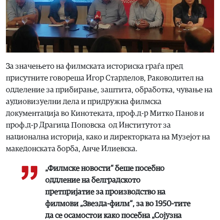
За значењето на филмската историска граѓа пред
присутните говореша Игор Старделов, Раководител на
одделение за прибирање, заштита, обработка, чување на
аудиовизуелни дела и придружна филмска
документација во Кинотеката, проф.д-р Митко Панов и
проф.д-р Драгица Поповска од Институтот за
национална историја, како и директорката на Музејот на
македонската борба, Анче Илиевска.
„Филмске новости“ беше посебно
оддление на белградското
претпријатие за производство на
филмови „Звезда-филм“, за во 1950-тите
да се осамостои како посебна „Сојузна