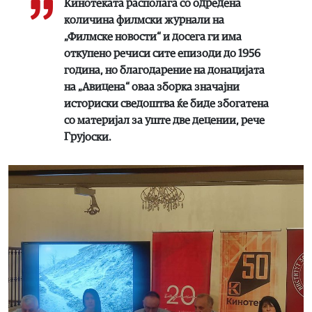
Кинотеката располага со одредена
количина филмски журнали на
„Филмске новости“ и досега ги има
откупено речиси сите епизоди до 1956
година, но благодарение на донацијата
на „Авицена“ оваа зборка значајни
историски сведоштва ќе биде збогатена
со материјал за уште две децении, рече
Грујоски.