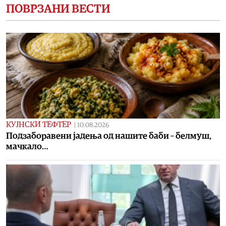
ПОВРЗАНИ ВЕСТИ
КУЈНСКИ ТЕФТЕР
|
10.08.2026
Подзаборавени јадења од нашите баби – белмуш,
мачкало…