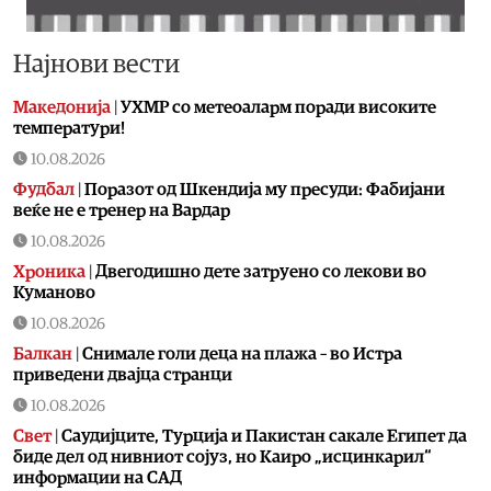
Најнови вести
Македонија
|
УХМР со метеоаларм поради високите
температури!
10.08.2026
Фудбал
|
Поразот од Шкендија му пресуди: Фабијани
веќе не е тренер на Вардар
10.08.2026
Хроника
|
Двегодишно дете затруено со лекови во
Куманово
10.08.2026
Балкан
|
Снимале голи деца на плажа – во Истра
приведени двајца странци
10.08.2026
Свет
|
Саудијците, Турција и Пакистан сакале Египет да
биде дел од нивниот сојуз, но Каиро „исцинкарил“
информации на САД