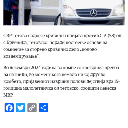
СВР Тетово поднесе кривична пријава против С.А.(58) од
с.Брвеница, тетовско, поради постоење основи на
сомнение за сторено кривично дело „полово
вознемирување’’.
Во декември 2024 година во комбе со кое вршел превоз
на патници, во момент кога немало никој друг во
комбето, пријавениот извршил полови дејствија врз 15-
годишна малолетничка од тетовско, соопшти денеска
МВР.
Facebook
Twitter
Copy
Share
Link