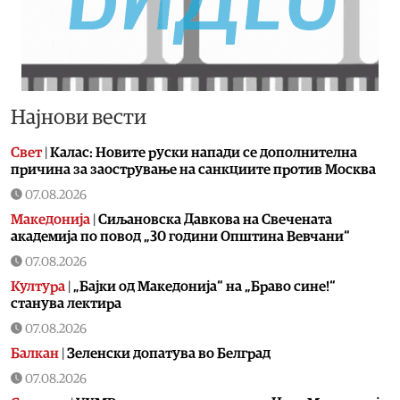
Најнови вести
Свет
|
Калас: Новите руски напади се дополнителна
причина за заострување на санкциите против Москва
07.08.2026
Македонија
|
Сиљановска Давкова на Свечената
академија по повод „30 години Општина Вевчани“
07.08.2026
Култура
|
„Бајки од Македонија“ на „Браво сине!“
станува лектира
07.08.2026
Балкан
|
Зеленски допатува во Белград
07.08.2026