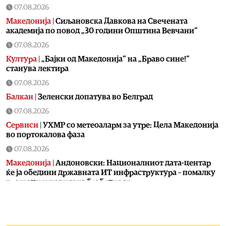
07.08.2026
Македонија
|
Сиљановска Давкова на Свечената
академија по повод „30 години Општина Вевчани“
07.08.2026
Култура
|
„Бајки од Македонија“ на „Браво сине!“
станува лектира
07.08.2026
Балкан
|
Зеленски допатува во Белград
07.08.2026
Сервиси
|
УХМР со метеоаларм за утре: Цела Македонија
во портокалова фаза
07.08.2026
Македонија
|
Андоновски: Националниот дата-центар
ќе ја обедини државната ИТ инфраструктура – помалку
трошоци и повисока безбедност
07.08.2026
Живот
|
Збогум на 24-часовниот ден: Земјата полека се
забавува – еве кога денот би можел да стане 25 часа