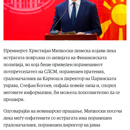
Премиерот Христијан Мицкоски денеска изјави дека
истрагата поврзана со акцијата на Финансиската
полиција, во која беше приведен поранешниот
потпретседател на СДСМ, поранешен пратеник,
градоначалник на Карпош и директор на Царинската
управа, Стефан Богоев, опфаќа повеќе лица и, според
неговите информации, би можела дополнително да се
прошири.
Одговарајќи на новинарско прашање, Мицкоски посочи
дека меѓу опфатените со истрагата има поранешен
градоначалник, поранешен директор на јавна