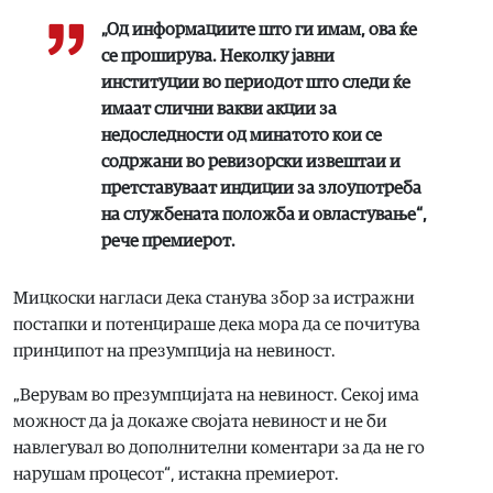
„Од информациите што ги имам, ова ќе
се проширува. Неколку јавни
институции во периодот што следи ќе
имаат слични вакви акции за
недоследности од минатото кои се
содржани во ревизорски извештаи и
претставуваат индиции за злоупотреба
на службената положба и овластување“,
рече премиерот.
Мицкоски нагласи дека станува збор за истражни
постапки и потенцираше дека мора да се почитува
принципот на презумпција на невиност.
„Верувам во презумпцијата на невиност. Секој има
можност да ја докаже својата невиност и не би
навлегувал во дополнителни коментари за да не го
нарушам процесот“, истакна премиерот.