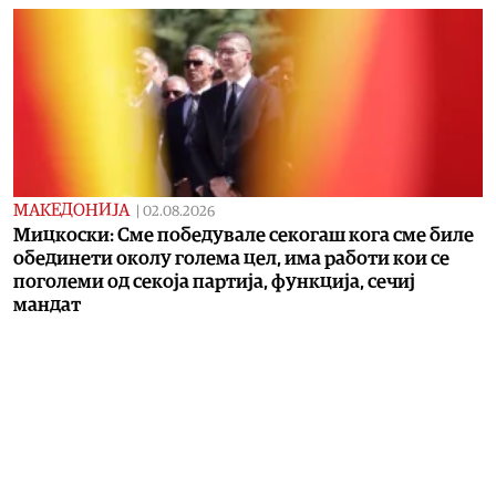
МАКЕДОНИЈА
|
02.08.2026
Мицкоски: Сме победувале секогаш кога сме биле
обединети околу голема цел, има работи кои се
поголеми од секоја партија, функција, сечиј
мандат