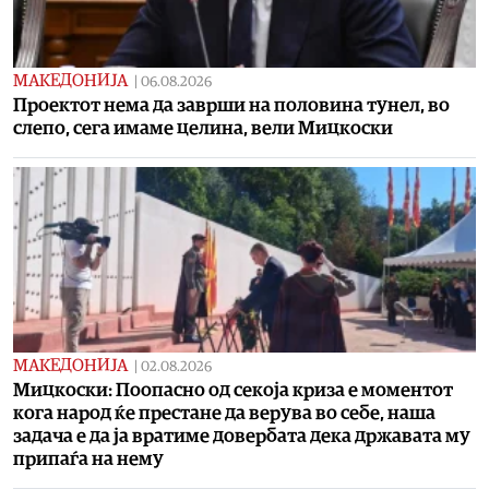
МАКЕДОНИЈА
|
06.08.2026
Проектот нема да заврши на половина тунел, во
слепо, сега имаме целина, вели Мицкоски
МАКЕДОНИЈА
|
02.08.2026
Мицкоски: Поопасно од секоја криза е моментот
кога народ ќе престане да верува во себе, наша
задача е да ја вратиме довербата дека државата му
припаѓа на нему