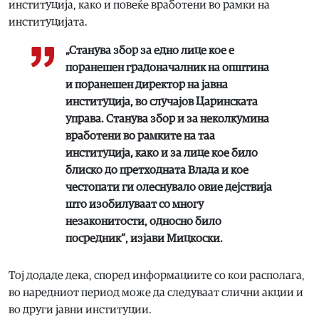
институција, како и повеќе вработени во рамки на
институцијата.
„Станува збор за едно лице кое е
поранешен градоначалник на општина
и поранешен директор на јавна
институција, во случајов Царинската
управа. Станува збор и за неколкумина
вработени во рамките на таа
институција, како и за лице кое било
блиско до претходната Влада и кое
честопати ги олеснувало овие дејствија
што изобилуваат со многу
незаконитости, односно било
посредник“, изјави Мицкоски.
Тој додаде дека, според информациите со кои располага,
во наредниот период може да следуваат слични акции и
во други јавни институции.