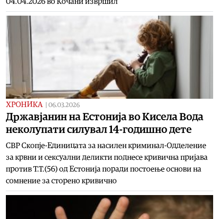
04.04.2026 во Кочани извршил
ХРОНИКА
|
06.03.2026
Државјанин на Естонија во Кисела Вода
неколупати силувал 14-годишно дете
СВР Скопје-Единицата за насилен криминал-Одделение
за крвни и сексуални деликти поднесе кривична пријава
против Т.Т.(56) од Естонија поради постоење основи на
сомнение за сторено кривично