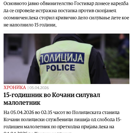
Основното јавно обвинителство Гостивар донесе наредба
да се спроведе истражна постапка против скопјанец
осомничен дека сторил кривично дело силување дете кое
не наполнило 15 години,
ХРОНИКА
|
05.04.2026
15-годишник во Кочани силувал
малолетник
На 05.04.2026 во 02:35 часот во Полициската станица
Кочани полициски службеници лишија од слобода 15-
годишен малолетник по претходна пријава дека на