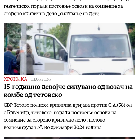
гевгелиско, поради постоење основи на сомнение за
сторено кривично дело „силување на дете
ХРОНИКА
|
03.06.2026
15-годишно девојче силувано од возач на
комбе од тетовско
СВР Тетово поднесе кривична пријава против С.А.(58) од
с.Брвеница, тетовско, поради постоење основи на
сомнение за сторено кривично дело „полово
вознемирување’’. Во декември 2024 година