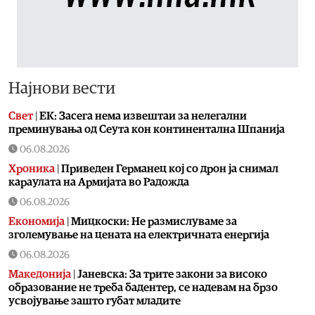
Најнови вести
Свет
|
ЕК: Засега нема извештаи за нелегални
преминувања од Сеута кон континентална Шпанија
06.08.2026
Хроника
|
Приведен Германец кој со дрон ја снимал
караулата на Армијата во Радожда
06.08.2026
Економија
|
Мицкоски: Не размислуваме за
зголемување на цената на електричната енергија
06.08.2026
Македонија
|
Јаневска: За трите закони за високо
образование не треба бадентер, се надевам на брзо
усвојување зашто губат младите