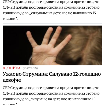
СВР Струмица поднесе кривична пријава против лицето
С.Ф.(21) поради постоење основи на сомнение за сторено
кривично дело ,,силување на дете кое не наполнило 15
години“.
ХРОНИКА
|
30.07.2026
Ужас во Струмица: Силувано 12-годишно
девојче
СВР Струмица поднесе кривична пријава против лицето
С.Ф.(21) поради постоење основи на сомнение за сторено
кривично дело „силување на дете кое не наполнило 15
години“.