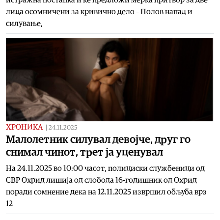
лица осомничени за кривично дело – Полов напад и
силување,
ХРОНИКА
|
24.11.2025
Малолетник силувал девојче, друг го
снимал чинот, трет ја уценувал
На 24.11.2025 во 10:00 часот, полициски службеници од
СВР Охрид лишија од слобода 16-годишник од Охрид
поради сомнение дека на 12.11.2025 извршил обљуба врз
12