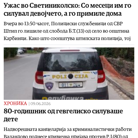
Ужас во Светиниколско: Со месеци им го
силувал девојчето, а го примиле дома
Вчера во 13:50 часот, Полициски службеници од СВР
Штип го лишиле од слобода Б.Т.(33) од село во општина
Карбинци. Како што соопштува штипската полиција, тој
ХРОНИКА
|
09.06.2026
80-годишник од гевгелиско силуваше
дете
Надворешната канцеларија за криминалистички работи
Валандово поднесе кривична пријава против Р.Ј.(80) од