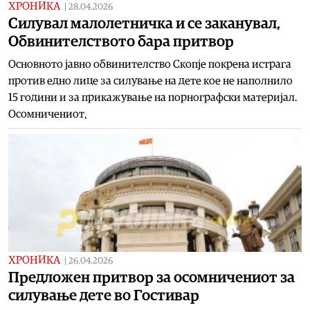
ХРОНИКА
|
28.04.2026
Силувал малолетничка и се заканувал,
Обвинителството бара притвор
Основното јавно обвинителство Скопје покрена истрага
против едно лице за силување на дете кое не наполнило
15 години и за прикажување на порнографски материјал.
Осомничениот,
ХРОНИКА
|
26.04.2026
Предложен притвор за осомничениот за
силување дете во Гостивар