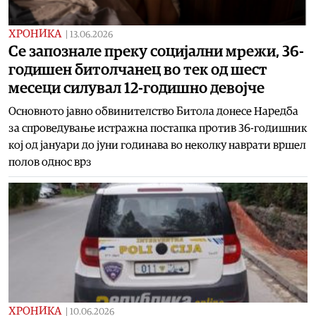
ХРОНИКА
|
13.06.2026
Се запознале преку социјални мрежи, 36-
годишен битолчанец во тек од шест
месеци силувал 12-годишно девојче
Основното јавно обвинителство Битола донесе Наредба
за спроведување истражна постапка против 36-годишник
кој од јануари до јуни годинава во неколку наврати вршел
полов однос врз
ХРОНИКА
|
10.06.2026