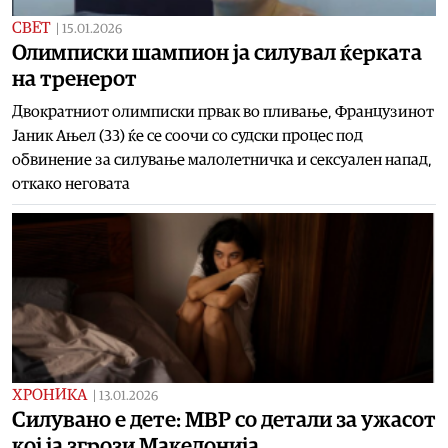
СВЕТ
|
15.01.2026
Олимписки шампион ја силувал ќерката
на тренерот
Двократниот олимписки првак во пливање, Французинот
Јаник Ањел (33) ќе се соочи со судски процес под
обвинение за силување малолетничка и сексуален напад,
откако неговата
ХРОНИКА
|
13.01.2026
Силувано е дете: МВР со детали за ужасот
кој ја згрози Македонија