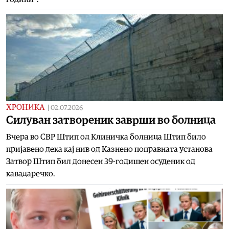
ХРОНИКА
|
02.07.2026
Силуван затвореник заврши во болница
Вчера во СВР Штип од Клиничка болница Штип било
пријавено дека кај нив од Казнено поправната установа
Затвор Штип бил донесен 39-годишен осуденик од
кавадаречко.