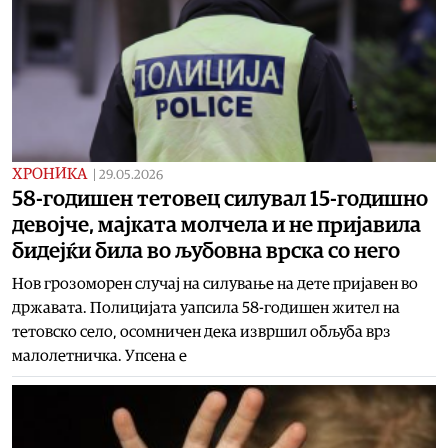
ХРОНИКА
|
29.05.2026
58-годишен тетовец силувал 15-годишно
девојче, мајката молчела и не пријавила
бидејќи била во љубовна врска со него
Нов грозоморен случај на силување на дете пријавен во
државата. Полицијата уапсила 58-годишен жител на
тетовско село, осомничен дека извршил обљуба врз
малолетничка. Упсена е