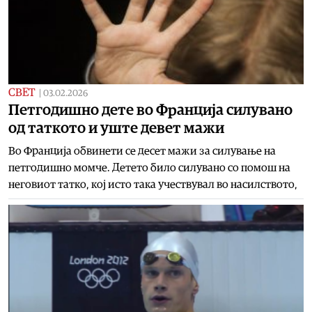
СВЕТ
|
03.02.2026
Петгодишно дете во Франција силувано
од таткото и уште девет мажи
Во Франција обвинети се десет мажи за силување на
петгодишно момче. Детето било силувано со помош на
неговиот татко, кој исто така учествувал во насилството,