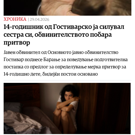
ХРОНИКА
|
29.04.2026
14-годишник од Гостиварско ја силувал
сестра си, обвинителството побара
притвор
Јавен обвинител од Основното јавно обвинителство
Гостивар поднесе Барање за поведување подготвителна
постапка со предлог за определување мерка притвор за
14-годишно дете, бидејќи постои основано