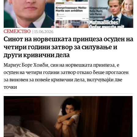
СЕМЕЈСТВО
|
15.06.2026
Синот на норвешката принцеза осуден на
четири години затвор за силување и
други кривични дела
Мариус Борг Хоиби, син на норвешката принцеза, е
осуден на четири години затвор откако беше прогласен
за виновен за повеќе кривични дела, вклучувајќи две
точки