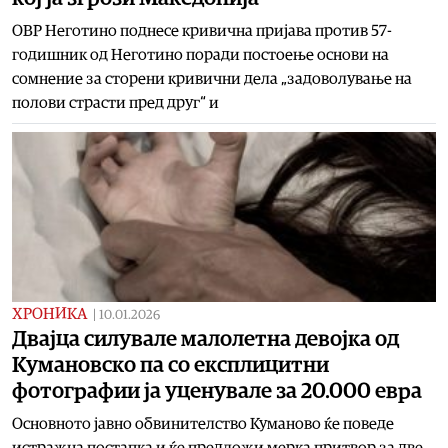
ОВР Неготино поднесе кривична пријава против 57-
годишник од Неготино поради постоење основи на
сомнение за сторени кривични дела „задоволување на
полови страсти пред друг“ и
ХРОНИКА
|
10.01.2026
Двајца силувале малолетна девојка од
Кумановско па со експлицитни
фотографии ја уценувале за 20.000 евра
Основното јавно обвинителство Куманово ќе поведе
истражна постапка и ќе предложи мерка притвор за две