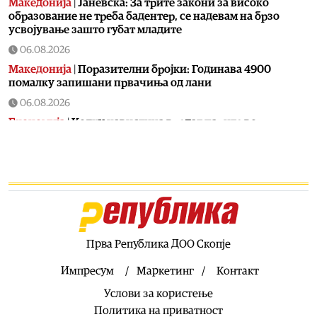
Македонија
|
Јаневска: За трите закони за високо
образование не треба бадентер, се надевам на брзо
усвојување зашто губат младите
06.08.2026
Македонија
|
Поразителни бројки: Годинава 4900
помалку запишани првачиња од лани
06.08.2026
Економија
|
Колку навистина вредат парите во
Македонија: Ниските цени ја зголемуваат куповната
моќ, но не и животниот стандард
06.08.2026
Хроника
|
Од вчера се трага по 11-годишно дете од
Долнени
06.08.2026
Македонија
|
На Бујар Османи сега му пречи што на
Прва Република ДОО Скопје
аеродромот во Скопје не пишува на албански јазик
Импресум
Маркетинг
Контакт
06.08.2026
Услови за користење
Сцена
|
35 години независност на Македонија: На 15
август „Меморија“, „Мизар“ и „Синтезис“ со заеднички
Политика на приватност