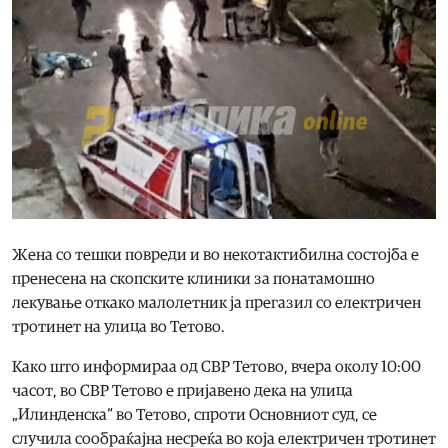
Жена со тешки повреди и во некотактибилна состојба е
пренесена на скопските клиники за понатамошно
лекување откако малолетник ја прегазил со електричен
тротинет на улица во Тетово.
Како што информираа од СВР Тетово, вчера околу 10:00
часот, во СВР Тетово е пријавено дека на улица
„Илинденска“ во Тетово, спроти Основниот суд, се
случила сообраќајна несреќа во која електричен тротинет