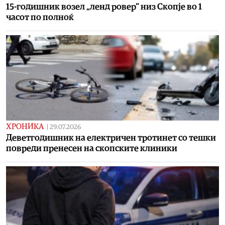
15-годишник возел „ленд ровер“ низ Скопје во 1
часот по полноќ
ХРОНИКА
|
29.07.2026
Деветгодишник на електричен тротинет со тешки
повреди пренесен на скопските клиники