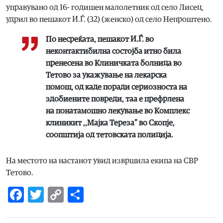
управувано од 16- годишен малолетник од село Лисец,
удрил во пешакот И.Ѓ. (32) (женско) од село Непроштено.
По несреќата, пешакот И.Ѓ. во
неконтактибилна состојба итно била
пренесена во Клиничката болница во
Тетово за укажување на лекарска
помош, од каде поради сериозноста на
здобиените повреди, таа е префрлена
на понатамошно лекување во Комплекс
клиникит ,,Мајка Тереза” во Скопје,
соопштија од тетовската полиција.
На местото на настанот увид извршила екипа на СВР
Тетово.
Facebook
Twitter
Copy
Share
Link