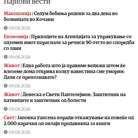
Најнови вести
Македонија
|
Седум бебиња родени за два дена во
болницата во Кочани
09.08.2026
Економија
|
Приходите на Агенцијата за управување со
одземен имот пораснале за речиси 90 отсто во споредба
со лани
09.08.2026
Живот
|
Една работа што ја правиме веднаш штом ќе
влеземе дома открива колку навистина сме уморни:
Дали се препознавате?
09.08.2026
Живот
|
Денеска е Свети Пантелејмон: Заштитник на
патниците и заштитник од болести
09.08.2026
Свет
|
Јапонка уапсена поради откажување на повеќе од
2.000 нарачки од онлајн продавница за книги
09.08.2026