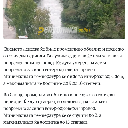
Времето денеска ќе биде променливо облачно и посвежо
со сончеви периоди. Во јужните делови ќе има услови за
повремен локален дожд. Ќе дува умерен, наместа
повремено засилен ветер од северен правец.
Минималната температура ќе биде во интервал од -1 до 6,
а максималната ќе достигне од 9 до 16 степени.
Во Скопје променливо облачно и посвежо со сончеви
периоди. Ќе дува умерен, во делови од котлината
повремено засилен ветер од северен правец.
Минималната температура ќе се спушти до 2, а
максималната ќе достигне до 15 степени.