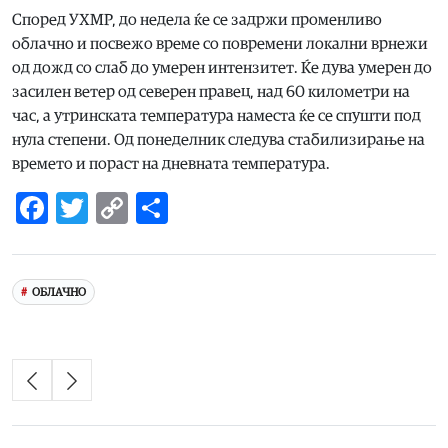
Според УХМР, до недела ќе се задржи променливо
облачно и посвежо време со повремени локални врнежи
од дожд со слаб до умерен интензитет. Ќе дува умерен до
засилен ветер од северен правец, над 60 километри на
час, а утринската температура наместа ќе се спушти под
нула степени. Од понеделник следува стабилизирање на
времето и пораст на дневната температура.
Facebook
Twitter
Copy
Share
Link
ОБЛАЧНО