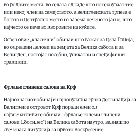
во родните места, во селата од каде што потекнуваат тие
или некој член на семејството, а велигденската трпеза е
богата и централно место го зазема печеното јагне, што
најчесто се пече во дворовите на куќите.
Освен овие „класични“ обичаи што важат за цела Грција,
во одредени делови на земјата за Велика сабота и за
Велигден, постојат посебни, уникатни и специфични
традиции.
Фрлање глинени садови на Крф
Најпознатиот обичај и најпопуларна грчка дестинација за
Велигден е островот Крф поради еден од
највпечатливите обичаи – фрлање големи глинени
садови („ботидес“) на Велика сабота наутро, веднаш по
свечената литургија за првото Воскресение.