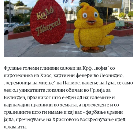
Фрлање големи глинени садови на Крф, „војна“ со
пиротехника на Хиос, хартиени фенери во Леонидио,
„церемонија на миење“ на Патмос, палење на Јуда, се само
дел од уникатните локални обичаи во Грција за
Велигден, празникот што е еден од најголемите и
најзначајни празници во земјата, а проследен е и со
традициите што ги имаме и кај нас – фарбање црвени
јајца, пречекување на Христовото воскреснување пред
црква итн.