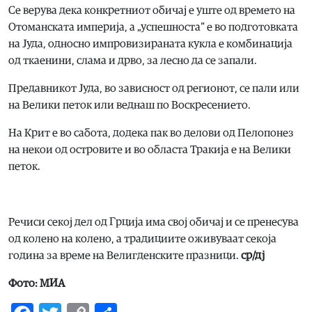
Се верува дека конкретниот обичај е уште од времето на
Отоманската империја, а „успешноста“ е во подготовката
на Јуда, односно импровизираната кукла е комбинација
од ткаенини, слама и дрво, за лесно да се запали.
Предавникот Јуда, во зависност од регионот, се пали или
на Велики петок или веднаш по Воскресението.
На Крит е во сабота, додека пак во делови од Пелопонез
на некои од островите и во областа Тракија е на Велики
петок.
Речиси секој дел од Грција има свој обичај и се пренесува
од колено на колено, а традициите оживуваат секоја
година за време на Велигденските празници.
ср/дј
Фото: МИА