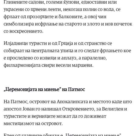
Глинените садови, големи ќупови, едноставни или
украсени со црвени ленти, некогаш полни со вода, се
фрлаат од прозорците и балконите, а овој чин
симболизира исфрлање на старото и злото и нов почеток
со воскресението.
Илјадници туристи и од Грција и од странство се
собираат на централната улица и го следат фрлањето кое
е проследено со извици и аплауз, а паралелно,
филхармонијата свири весели маршеви.
„Церемонијата на миење“ на Патмос
На Патмос, островот на Апокалипсата и местото каде што
апостол Јован го напишал Откровението, за Велигден и
туристите и верниците можат да го доживеат
мистицизмот на островот.
Еден од главните обичаи е „Церемонијата на миење“,