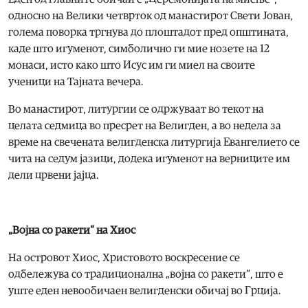
односно на Велики четврток од манастирот Свети Јован,
голема поворка тргнува до плоштадот пред општината,
каде што игуменот, симболично ги мие нозете на 12
монаси, исто како што Исус им ги миел на своите
ученици на Тајната вечера.
Во манастирот, литургии се одржуваат во текот на
целата седмица во пресрет на Велигден, а во недела за
време на свечената велигденска литургија Евангелието се
чита на седум јазици, додека игуменот на верниците им
дели црвени јајца.
„Војна со ракети“ на Хиос
На островот Хиос, Христовото воскресение се
одбележува со традиционална „војна со ракети“, што е
уште еден невообичаен велигденски обичај во Грција.