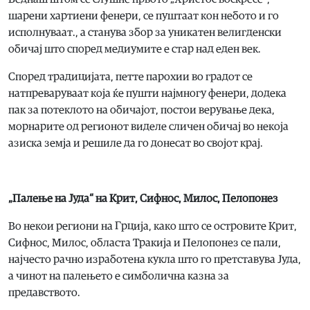
шарени хартиени фенери, се пуштаат кон небото и го
исполнуваат., а станува збор за уникатен велигденски
обичај што според медиумите е стар над еден век.
Според традицијата, петте парохии во градот се
натпреваруваат која ќе пушти најмногу фенери, додека
пак за потеклото на обичајот, постои верување дека,
морнарите од регионот виделе сличен обичај во некоја
азиска земја и решиле да го донесат во својот крај.
„Палење на Јуда“ на Крит, Сифнос, Милос, Пелопонез
Во некои региони на Грција, како што се островите Крит,
Сифнос, Милос, областа Тракија и Пелопонез се пали,
најчесто рачно изработена кукла што го претставува Јуда,
а чинот на палењето е симболична казна за
предавството.