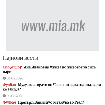
Најнови вести
Спорт шоу
|
Aна Ивановиќ ужива во животот за сите
пари
06.08.2026
Фудбал
|
Мудрик се врати во Челзи по една година, дали
ќе заигра?
06.08.2026
Фудбал
|
Пресврт: Винисиус останува во Реал?