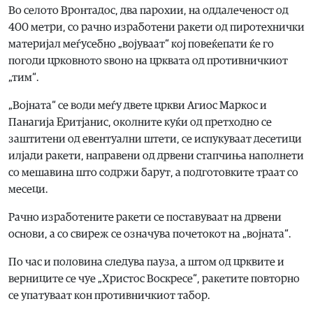
Во селото Вронтадос, два парохии, на оддалеченост од
400 метри, со рачно изработени ракети од пиротехнички
материјал меѓусебно „војуваат“ кој повеќепати ќе го
погоди црковното ѕвоно на црквата од противничкиот
„тим“.
„Војната“ се води меѓу двете цркви Агиос Маркос и
Панагија Еритјанис, околните куќи од претходно се
заштитени од евентуални штети, се испукуваат десетици
илјади ракети, направени од дрвени стапчиња наполнети
со мешавина што содржи барут, а подготовките траат со
месеци.
Рачно изработените ракети се поставуваат на дрвени
основи, а со свиреж се означува почетокот на „војната“.
По час и половина следува пауза, а штом од црквите и
верниците се чуе „Христос Воскресе“, ракетите повторно
се упатуваат кон противничкиот табор.