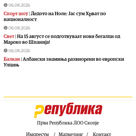
06.08.2026
Спорт шоу
|
Дедото на Ноле: Јас сум Хрват по
националност
06.08.2026
Свет
|
На 15 август се подготвуваат нови бегалци од
Мароко во Шпанија!
06.08.2026
Балкан
|
Албански знамиња развиорени во европски
Улцињ
06.08.2026
Балкан
|
Зеленски в сабота во официјална посета на
Србија, ќе се сретне со Вучиќ
06.08.2026
Македонија
|
Помалку првачиња, помалку иднина:
Демографската криза веќе стигна до училишните
клупи
Прва Република ДОО Скопје
06.08.2026
Балкан
|
Први случаи на западнонилска треска во
Импресум
Маркетинг
Контакт