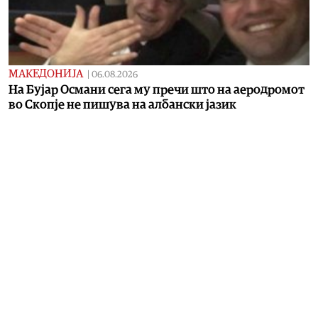
МАКЕДОНИЈА
|
06.08.2026
На Бујар Османи сега му пречи што на аеродромот
во Скопје не пишува на албански јазик