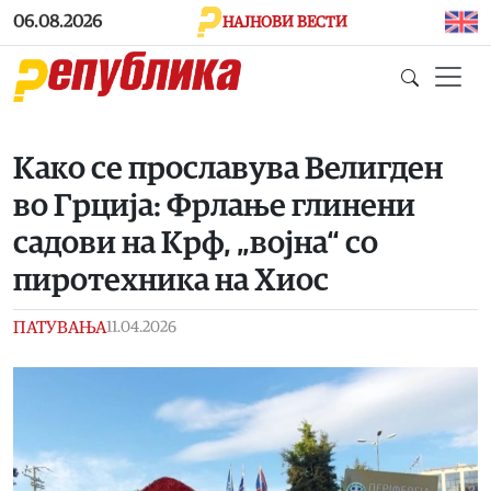
Skip to main content
06.08.2026
НАЈНОВИ ВЕСТИ
Како се прославува Велигден
во Грција: Фрлање глинени
садови на Крф, „војна“ со
пиротехника на Хиос
ПАТУВАЊА
11.04.2026