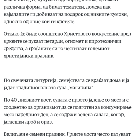
различна форма, да бидат тематски, додека пак
најмладите ги добиваат на подарок од нивните кумови,
односно од оние кои ги крстеле.
Откако ќе биде соопштено Христовото воскресение пред
црквите се пукаат петарди, огномет и пиротехнички
средства, а граѓаните си го честитаат големиот
христијански празник.
По свечената литургија, семејствата се враќаат дома и ја
јадат традиционалната супа „магирица“.
По 40-дневниот пост, супата е првото јадење со месо и е
соодветно за организмот да се подготви за консумирање
месо наредниот ден, а се содржи зелена салата, копар,
јагнешки дроб и ориз.
Велигден е семеен празник, Грците доста често патуваат