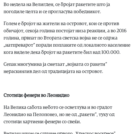
Во недела на Велигден, се бројат ракетите што ја
погодиле целта и се прогласува победникот.
Голем е бројот на жители на островот, кои се против
обичајот, секоја година постојат низа реакции, а во 2016
година, првпат по Втората светска војна не се одржа
„натпреварот“ поради поплаките од локалното население
кога виделе дека бројот на ракетите бил над 100.000.
Сепак многумина ја сметаат „војната со ракети“
нераскинлив дел од традицијата на островот.
Стотици фенери во Леонидио
На Велика сабота небото се осветлува и во градот
Леонидио на Пелопонез, но не од „ракети“, туку од
стотици хартиени фенери со свеќи.
Веднаш штом се слушне првото „Христос воскресе“,