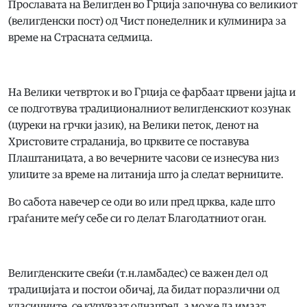
Прославата на Велигден во Грција започнува со великиот
(велигденски пост) од Чист понеделник и кулминира за
време на Страсната седмица.
На Велики четврток и во Грција се фарбаат црвени јајца и
се подготвува традиционалниот велигденскиот козунак
(цуреки на грчки јазик), на Велики петок, денот на
Христовите страданија, во црквите се поставува
Плаштаницата, а во вечерните часови се изнесува низ
улиците за време на литанија што ја следат верниците.
Во сабота навечер се оди во или пред црква, каде што
граѓаните меѓу себе си го делат Благодатниот оган.
Велигденските свеќи (т.н.ламбадес) се важен дел од
традицијата и постои обичај, да бидат поразлични од
класичните, се купуваат однапред, а може да имаат