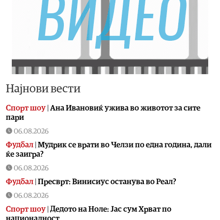
Најнови вести
Спорт шоу
|
Aна Ивановиќ ужива во животот за сите
пари
06.08.2026
Фудбал
|
Мудрик се врати во Челзи по една година, дали
ќе заигра?
06.08.2026
Фудбал
|
Пресврт: Винисиус останува во Реал?
06.08.2026
Спорт шоу
|
Дедото на Ноле: Јас сум Хрват по
националност