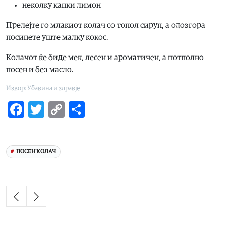
неколку капки лимон
Прелејте го млакиот колач со топол сируп, а одозгора
посипете уште малку кокос.
Колачот ќе биде мек, лесен и ароматичен, а потполно
посен и без масло.
Извор: Убавина и здравје
Facebook
Twitter
Copy
Share
Link
ПОСЕН КОЛАЧ