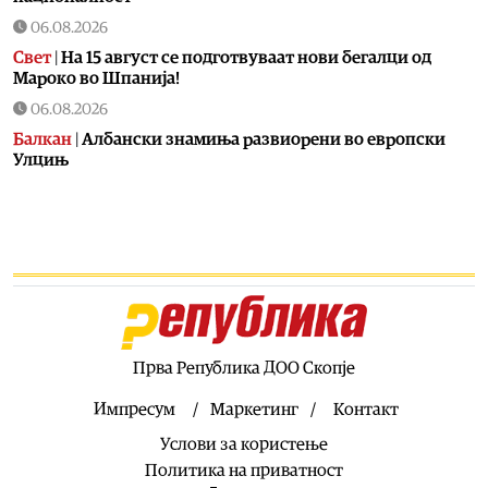
06.08.2026
Свет
|
На 15 август се подготвуваат нови бегалци од
Мароко во Шпанија!
06.08.2026
Балкан
|
Албански знамиња развиорени во европски
Улцињ
06.08.2026
Балкан
|
Зеленски в сабота во официјална посета на
Србија, ќе се сретне со Вучиќ
06.08.2026
Македонија
|
Помалку првачиња, помалку иднина:
Демографската криза веќе стигна до училишните
клупи
Прва Република ДОО Скопје
06.08.2026
Балкан
|
Први случаи на западнонилска треска во
Импресум
Маркетинг
Контакт
Србија: Две постари лица во Белград хоспитализирани
Услови за користење
со невроинвазивна форма
Политика на приватност
06.08.2026