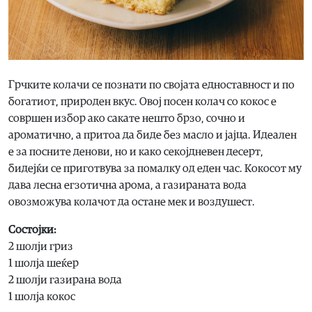
Грчките колачи се познати по својата едноставност и по
богатиот, природен вкус. Овој посен колач со кокос е
совршен избор ако сакате нешто брзо, сочно и
ароматично, а притоа да биде без масло и јајца. Идеален
е за посните денови, но и како секојдневен десерт,
бидејќи се приготвува за помалку од еден час. Кокосот му
дава лесна егзотична арома, а газираната вода
овозможува колачот да остане мек и воздушест.
Состојки:
2 шолји гриз
1 шолја шеќер
2 шолји газирана вода
1 шолја кокос