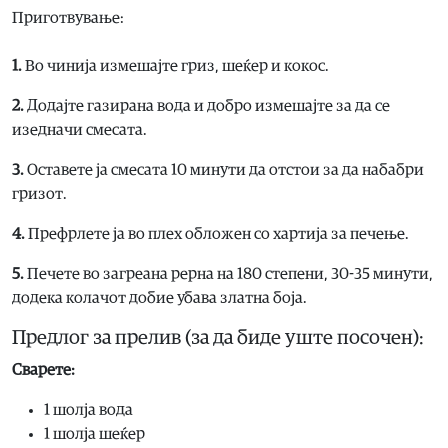
Приготвување:
1.
Во чинија измешајте гриз, шеќер и кокос.
2.
Додајте газирана вода и добро измешајте за да се
изедначи смесата.
3.
Оставете ја смесата 10 минути да отстои за да набабри
гризот.
4.
Префрлете ја во плех обложен со хартија за печење.
5.
Печете во загреана рерна на 180 степени, 30-35 минути,
додека колачот добие убава златна боја.
Предлог за прелив (за да биде уште посочен):
Сварете:
1 шолја вода
1 шолја шеќер