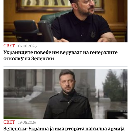
СВЕТ
|
07.08.2026
Украинците повеќе им веруваат на генералите
отколку на Зеленски
СВЕТ
|
19.06.2026
Зеленски: Украина ја има втората најсилна армија