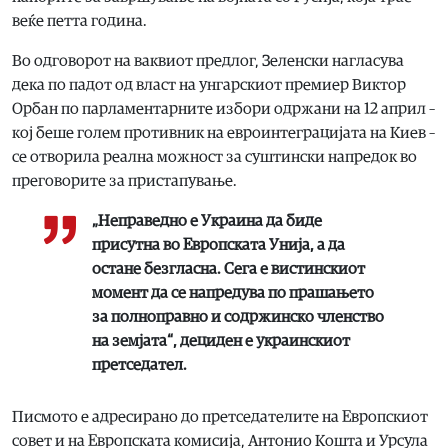
веќе петта година.
Во одговорот на ваквиот предлог, Зеленски нагласува
дека по падот од власт на унгарскиот премиер Виктор
Орбан по парламентарните избори одржани на 12 април –
кој беше голем противник на евроинтеграцијата на Киев –
се отворила реална можност за суштински напредок во
преговорите за пристапување.
„Неправедно е Украина да биде
присутна во Европската Унија, а да
остане безгласна. Сега е вистинскиот
момент да се напредува по прашањето
за полноправно и содржинско членство
на земјата“, дециден е украинскиот
претседател.
Писмото е адресирано до претседателите на Европскиот
совет и на Европската комисија, Антонио Кошта и Урсула