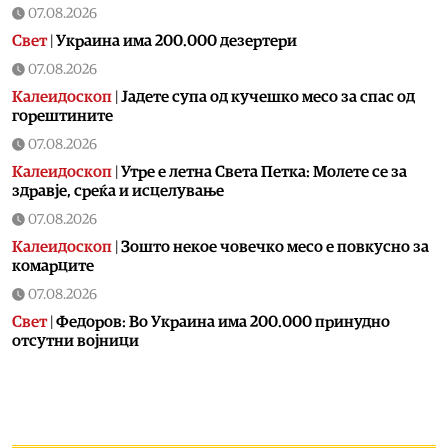
07.08.2026
Свет
|
Украина има 200.000 дезертери
07.08.2026
Калеидоскоп
|
Jадете супа од кучешко месо за спас од
горештините
07.08.2026
Калеидоскоп
|
Утре е летна Света Петка: Молете се за
здравје, среќа и исцелување
07.08.2026
Калеидоскоп
|
Зошто некое човечко месо е повкусно за
комарците
07.08.2026
Свет
|
Федоров: Во Украина има 200.000 принудно
отсутни војници
07.08.2026
Скопје
|
Пожар на Зајчев Рид
07.08.2026