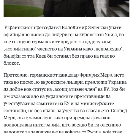
Украинскиот претседател Володимир Зеленски упати
официјално писмо до лидерите на Европската Унија, во
кое го оцени германскиот предлог за доделување
„асоцијативно“ членство на Украина како „неправедно“,
бидејќи со тоа Киев би останал без право на глас во
блокот.
Претходно, германскиот канцелар Фридрих Мерц, исто
така во писмо до европските лидери, предложи Украина
да добие нов статус на „асоцијативен член“ на ЕУ. Тоа би
им овозможило на украинските претставници да
учествуваат на самитите на ЕУ и на министерските
состаноци, но без право на учество во гласањето. Според
Мерц, ова е замислено како привремена фаза кон
полноправна интеграција, што воедно би ги олеснило
напорите за завршување на војната со Русија, која трае