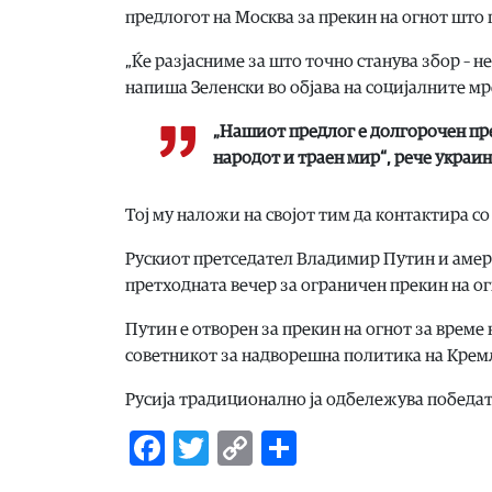
предлогот на Москва за прекин на огнот што п
„Ќе разјасниме за што точно станува збор – 
напиша Зеленски во објава на социјалните м
„Нашиот предлог е долгорочен пре
народот и траен мир“, рече украи
Тој му наложи на својот тим да контактира со
Рускиот претседател Владимир Путин и амер
претходната вечер за ограничен прекин на ог
Путин е отворен за прекин на огнот за време 
советникот за надворешна политика на Кремљ
Русија традиционално ја одбележува победата
Facebook
Twitter
Copy
Share
Link