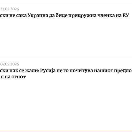
|
23.05.2026
ски не сака Украина да биде придружна членка на ЕУ
|
07.05.2026
ски пак се жали: Русија не го почитува нашиот предло
н на огнот