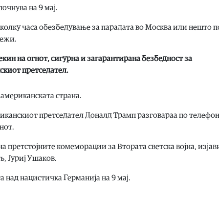
очнува на 9 мај.
неколку часа обезбедување за парадата во Москва или нешто п
режи.
кин на огнот, сигурна и загарантирана безбедност за
нскиот претседател.
 американската страна.
иканскиот претседател Доналд Трамп разговараа по телефо
нот.
на претстојните комеморации за Втората светска војна, изјав
, Јуриј Ушаков.
 над нацистичка Германија на 9 мај.