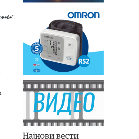
овеќе“,
н
и
Најнови вести