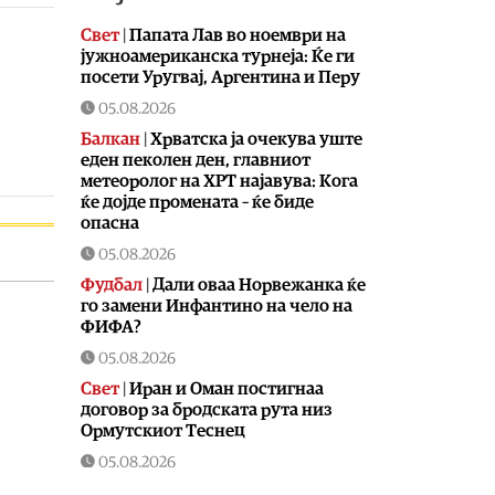
Свет
|
Папата Лав во ноември на
јужноамериканска турнеја: Ќе ги
посети Уругвај, Аргентина и Перу
05.08.2026
Балкан
|
Хрватска ја очекува уште
еден пеколен ден, главниот
метеоролог на ХРТ најавува: Кога
ќе дојде промената – ќе биде
опасна
05.08.2026
Фудбал
|
Дали оваа Норвежанка ќе
го замени Инфантино на чело на
ФИФА?
05.08.2026
Свет
|
Иран и Оман постигнаа
договор за бродската рута низ
Ормутскиот Теснец
05.08.2026
Свет
|
Русија погодила уште три