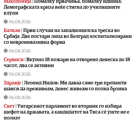
Македонија
|
Помалку првачиња, помалку иднина:
Демографската криза веќе стигна до училишните
клупи
06.08.2026
Балкан
|
Први случаи на западнонилска треска во
Србија: Две постари лица во Белград хоспитализирани
со невроинвазивна форма
06.08.2026
Сервиси
|
Вкупно 18 пожари на отворено денеска до 18
часот, два се активни
06.08.2026
Здравје
|
Леонид Индов: Ми даваа само три проценти
шанси да преживеам, денес живеам со полна брзина
06.08.2026
Свет
|
Унгарскиот парламент во вторник го избира
шефот на државата, а кандидатот на Тиса сè уште не е
познат
06.08.2026
Билборд
|
Жештини, невремиња и пожари: Сè поголем