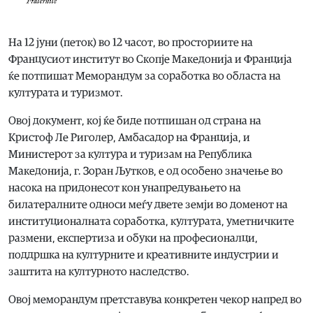
На 12 јуни (петок) во 12 часот, во просториите на
Францусиот институт во Скопје Македонија и Франција
ќе потпишат Меморандум за соработка во областа на
културата и туризмот.
Овој документ, кој ќе биде потпишан од страна на
Кристоф Ле Риголер, Амбасадор на Франција, и
Министерот за култура и туризам на Република
Македонија, г. Зоран Љутков, е од особено значење во
насока на придонесот кон унапредувањето на
билатералните односи меѓу двете земји во доменот на
институционалната соработка, културата, уметничките
размени, експертиза и обуки на професионалци,
поддршка на културните и креативните индустрии и
заштита на културното наследство.
Овој меморандум претставува конкретен чекор напред во