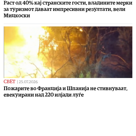
Раст од 40% кај странските гости, владините мерки
за туризмот даваат импресивни резултати, вели
Мицкоски
СВЕТ
|
25.07.2026
Пожарите во Франција и Шпанија не стивнуваат,
евекуирани над 220 илјади луѓе