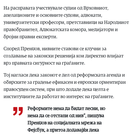
На расправата учествувале судии од Врховниот,
апелационите и основните судови, адвокати,
универзитетски професори, претставници на Народниот
правобранител, Адвокатската комора, медијатори и
бројни правни експерти.
Според Пренџов, нивните ставови се клучни за
создавање на законски решенија кои директно влијаат
врз правната сигурност на граѓаните.
Тој нагласи дека законот е дел од реформската агенда и
обврските за градење ефикасен и европски ориентиран
правосуден систем, при што додаде дека целта е
институциите да работат во интерес на граѓаните.
Реформите нема да бидат лесни, но
нема да се отстапи од нив“, пишува
Пренџов на социјалната мрежа на
Фејсбук, а притоа додавајќи дека