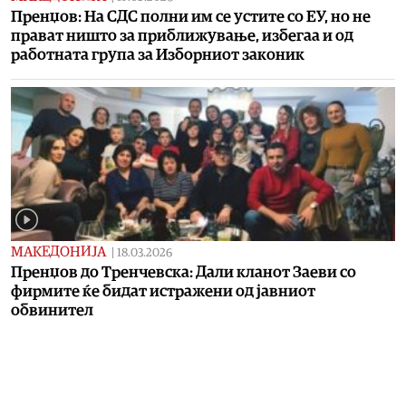
Пренџов: На СДС полни им се устите со ЕУ, но не
прават ништо за приближување, избегаа и од
работната група за Изборниот законик
МАКЕДОНИЈА
|
18.03.2026
Пренџов до Тренчевска: Дали кланот Заеви со
фирмите ќе бидат истражени од јавниот
обвинител