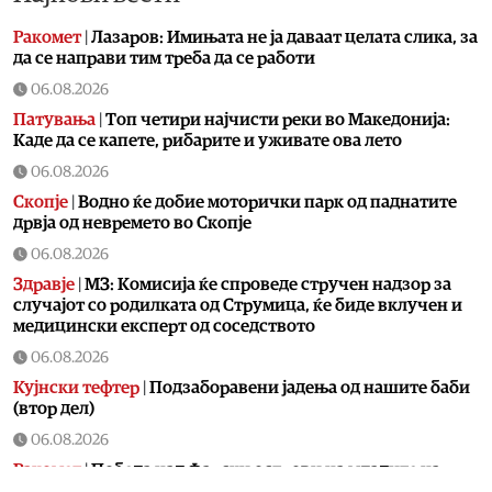
Ракомет
|
Лазаров: Имињата не ја даваат целата слика, за
да се направи тим треба да се работи
06.08.2026
Патувања
|
Топ четири најчисти реки во Македонија:
Каде да се капете, рибарите и уживате ова лето
06.08.2026
Скопје
|
Водно ќе добие моторички парк од паднатите
дрвја од невремето во Скопје
06.08.2026
Здравје
|
МЗ: Комисија ќе спроведе стручен надзор за
случајот со родилката од Струмица, ќе биде вклучен и
медицински експерт од соседството
06.08.2026
Кујнски тефтер
|
Подзаборавени јадења од нашите баби
(втор дел)
06.08.2026
Ракомет
|
Победа над Фарски острови на младите на
македонски ракометари на ЕП во Србија