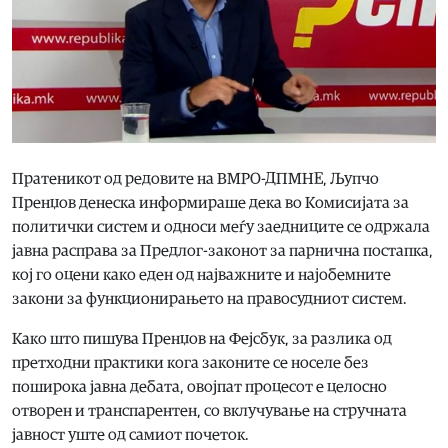
Пратеникот од редовите на ВМРО-ДПМНЕ, Љупчо
Пренџов денеска информираше дека во Комисијата за
политички систем и односи меѓу заедниците се одржала
јавна расправа за Предлог-законот за парнична постапка,
кој го оцени како еден од најважните и најобемните
закони за функционирањето на правосудниот систем.
Како што пишува Пренџов на Фејсбук, за разлика од
претходни практики кога законите се носеле без
поширока јавна дебата, овојпат процесот е целосно
отворен и транспарентен, со вклучување на стручната
јавност уште од самиот почеток.