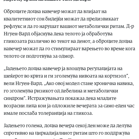
Оброците доцна навечер можат да влијаат на
квалитетниот сон бидејќи можат да предизвикаат
рефлукс и да го нарушат вашиот метаболички ритам. Д-р
Нгуен-Вард објаснува дека телото ја обработува
гликозата различно во текот на денот, а оброците доцна
навечер можат да го стимулираат варењето во време кога
телото се подготвува за одмор.
„Јадењето доцна навечер ја влошува регулацијата на
шеќерот во крвта и ги зголемува нивоата на кортизол“,
вели Нгуен-Вард. „Ако овој модел стане хронична навика,
го зголемува ризикот од дебелина и метаболички
синдром“. Истражувањата покажаа дека младите
возрасни лица кои ја одложиле вечерата за само еден час
имале послаба толеранција на гликоза.
Јадењето голема, доцна вечера секој ден може да делува
спротивно на циркадијалниот ритам што го поддржува