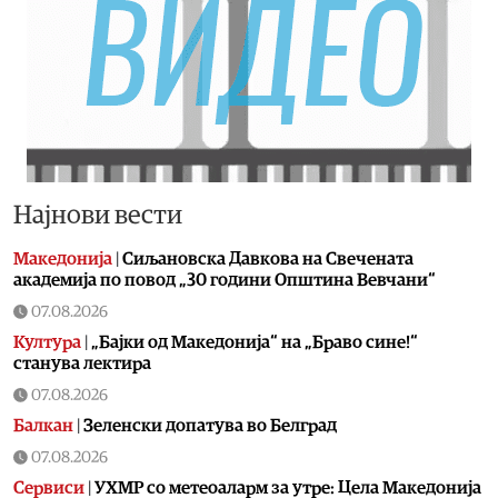
Најнови вести
Македонија
|
Сиљановска Давкова на Свечената
академија по повод „30 години Општина Вевчани“
07.08.2026
Култура
|
„Бајки од Македонија“ на „Браво сине!“
станува лектира
07.08.2026
Балкан
|
Зеленски допатува во Белград
07.08.2026
Сервиси
|
УХМР со метеоаларм за утре: Цела Македонија