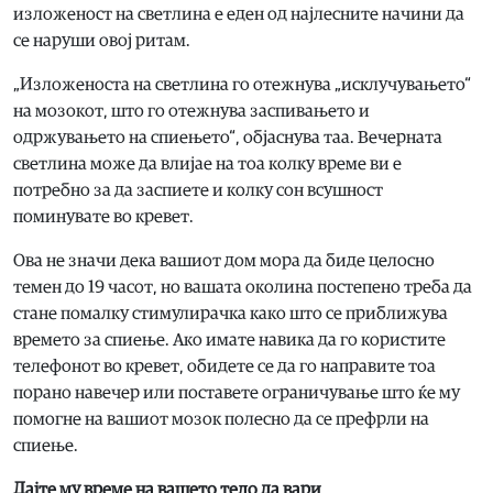
изложеност на светлина е еден од најлесните начини да
се наруши овој ритам.
„Изложеноста на светлина го отежнува „исклучувањето“
на мозокот, што го отежнува заспивањето и
одржувањето на спиењето“, објаснува таа. Вечерната
светлина може да влијае на тоа колку време ви е
потребно за да заспиете и колку сон всушност
поминувате во кревет.
Ова не значи дека вашиот дом мора да биде целосно
темен до 19 часот, но вашата околина постепено треба да
стане помалку стимулирачка како што се приближува
времето за спиење. Ако имате навика да го користите
телефонот во кревет, обидете се да го направите тоа
порано навечер или поставете ограничување што ќе му
помогне на вашиот мозок полесно да се префрли на
спиење.
Дајте му време на вашето тело да вари