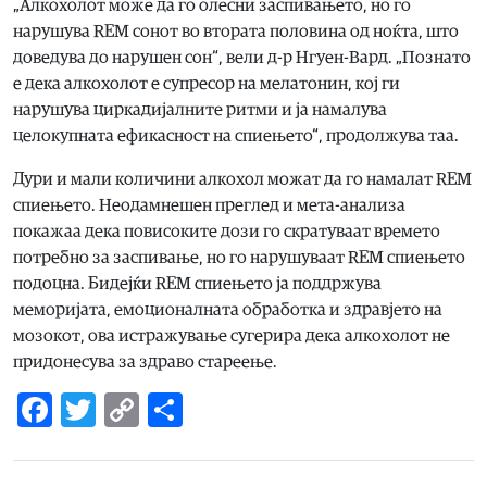
„Алкохолот може да го олесни заспивањето, но го
нарушува REM сонот во втората половина од ноќта, што
доведува до нарушен сон“, вели д-р Нгуен-Вард. „Познато
е дека алкохолот е супресор на мелатонин, кој ги
нарушува циркадијалните ритми и ја намалува
целокупната ефикасност на спиењето“, продолжува таа.
Дури и мали количини алкохол можат да го намалат REM
спиењето. Неодамнешен преглед и мета-анализа
покажаа дека повисоките дози го скратуваат времето
потребно за заспивање, но го нарушуваат REM спиењето
подоцна. Бидејќи REM спиењето ја поддржува
меморијата, емоционалната обработка и здравјето на
мозокот, ова истражување сугерира дека алкохолот не
придонесува за здраво стареење.
Facebook
Twitter
Copy
Share
Link