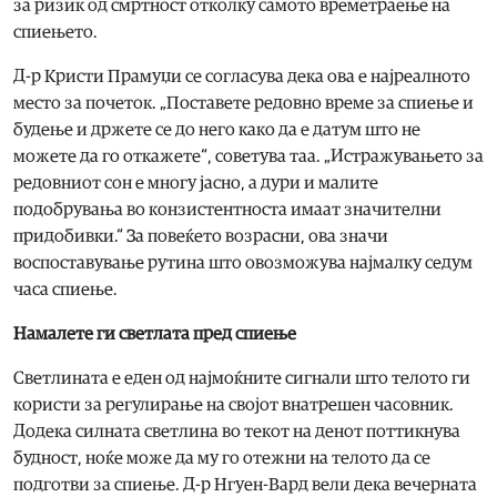
за ризик од смртност отколку самото времетраење на
спиењето.
Д-р Кристи Прамуџи се согласува дека ова е најреалното
место за почеток. „Поставете редовно време за спиење и
будење и држете се до него како да е датум што не
можете да го откажете“, советува таа. „Истражувањето за
редовниот сон е многу јасно, а дури и малите
подобрувања во конзистентноста имаат значителни
придобивки.“ За повеќето возрасни, ова значи
воспоставување рутина што овозможува најмалку седум
часа спиење.
Намалете ги светлата пред спиење
Светлината е еден од најмоќните сигнали што телото ги
користи за регулирање на својот внатрешен часовник.
Додека силната светлина во текот на денот поттикнува
будност, ноќе може да му го отежни на телото да се
подготви за спиење. Д-р Нгуен-Вард вели дека вечерната