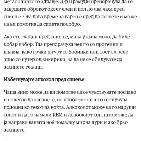
метаболичкото здравје. Д-р Прамуџи препорачува да го
завршите оброкот околу еден и пол до два часа пред
спиење. Ова дава време за варење пред да легнете и може
да ви помогне да спиете подобро.
Ако сте гладни пред спиење, мала ужина може да биде
добар избор. Таа препорачува нешто со протеини и
влакна, како грчки јогурт со бобинки или тост од цело
зрно со путер од кикирики, за да не се обидувате да
заспиете гладни.
Избегнувајте алкохол пред спиење
Чаша вино може да ви помогне да се чувствувате поспано
и полесно да заспиете, но проблемот е што се случува
подоцна во текот на ноќта. Алкохолот може да го наруши
сонот и да го намали REM и длабокиот сон, што може да
ја направи вашата ноќ помалку мирна дури и ако брзо
заспиете.