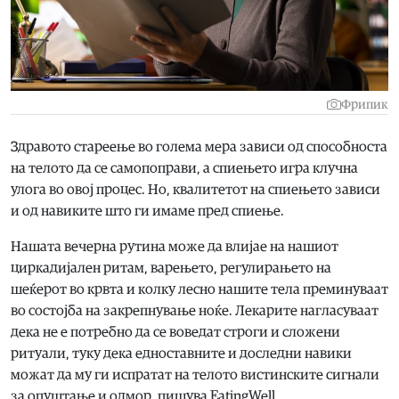
Фрипик
Здравото стареење во голема мера зависи од способноста
на телото да се самопоправи, а спиењето игра клучна
улога во овој процес. Но, квалитетот на спиењето зависи
и од навиките што ги имаме пред спиење.
Нашата вечерна рутина може да влијае на нашиот
циркадијален ритам, варењето, регулирањето на
шеќерот во крвта и колку лесно нашите тела преминуваат
во состојба на закрепнување ноќе. Лекарите нагласуваат
дека не е потребно да се воведат строги и сложени
ритуали, туку дека едноставните и доследни навики
можат да му ги испратат на телото вистинските сигнали
за опуштање и одмор, пишува EatingWell.