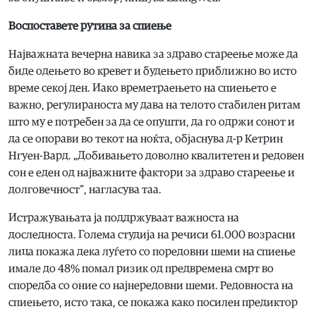
Воспоставете рутина за спиење
Најважната вечерна навика за здраво стареење може да
биде одењето во кревет и будењето приближно во исто
време секој ден. Иако времетраењето на спиењето е
важно, регулираноста му дава на телото стабилен ритам
што му е потребен за да се опушти, да го одржи сонот и
да се опорави во текот на ноќта, објаснува д-р Кетрин
Нгуен-Вард. „Добивањето доволно квалитетен и редовен
сон е еден од најважните фактори за здраво стареење и
долговечност“, нагласува таа.
Истражувањата ја поддржуваат важноста на
доследноста. Голема студија на речиси 61.000 возрасни
лица покажа дека луѓето со поредовни шеми на спиење
имале до 48% помал ризик од предвремена смрт во
споредба со оние со најнередовни шеми. Редовноста на
спиењето, исто така, се покажа како посилен предиктор