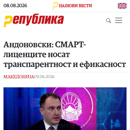
Skip to main content
08.08.2026
НАЈНОВИ ВЕСТИ
Андоновски: СМАРТ-
лиценците носат
транспарентност и ефикасност
МАКЕДОНИЈА
09.06.2026