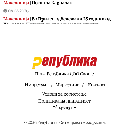
Македонија
|
Песна за Карпалак
08.08.2026
Македонија
|
Во Прилеп одбележани 25 години од
Карпалак: Нивната жртва е темел на нашата
одговорност
08.08.2026
Македонија
|
Мерџановски: Со владин авион во Скопје
донесен пациент повреден на одмор во Турција
08.08.2026
Свет
|
Тројца силувале 14-годишно девојче во Германија:
Нема обвинение затоа што девојчето не можело ни да
Прва Република ДОО Скопје
плаче ни да вреска
Импресум
Маркетинг
Контакт
08.08.2026
Услови за користење
Свет
|
Колумбиските картели испраќаат платеници во
Украина за да учат да се борат со дронови против
Политика на приватност
владините сили
Архива
08.08.2026
Свет
|
„Фајненшл тајмс“: Иранските такси за бродски
© 2026 Република. Сите права се задржани.
премин низ Ормутскиот Теснец се правно издржани