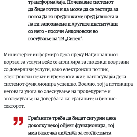
трансформација. Почекавме системот
да биде готов и да може да се тестира за
потоа да го предложиме пред јавноста и
да ги запознаеме и другите институции
со него – посочи Андоновски во
гостување на ТВ „Сител“.
Министерот информира дека преку Националниот
портал за услуги веќе се аплицира за лиценци поврзани
со доверливи услуги, како електронски потпис,
електронски печат и временски жиг, нагласувајќи дека
системот функционира успешно. Воедно, тој ја потенцира
неговата улога во олеснување на процедурите и
зголемување на довербата кај граѓаните и бизнис-
секторот.
Граѓаните треба да бидат сигурни дека
доколку некој објект функционира, тој
има важечка лиценца за соодветната