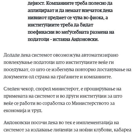
дејност. Компаниите треба полесно да
аплицираат и да немаат впечаток дека
нивниот предмет се чува во фиока, а
институциите треба да бидат
поефикасни во меѓусебната размена на
податоци – истакна Андоновски.
Додаде дека системот овозможува автоматизирано
повлекување податоци што институциите веќе ги
поседуваат, со што се избегнува повторно доставување на
документи од страна на граѓаните и компаниите.
Следен чекор, според министерот, е проширување на
примената на системот и во други институции за што
веќе се работи во соработка со Министерството за
економија и труд.
Андоновски посочи дека во тек е имплементација на
системот за издавање лиценци за ноќни клубови, кабареа