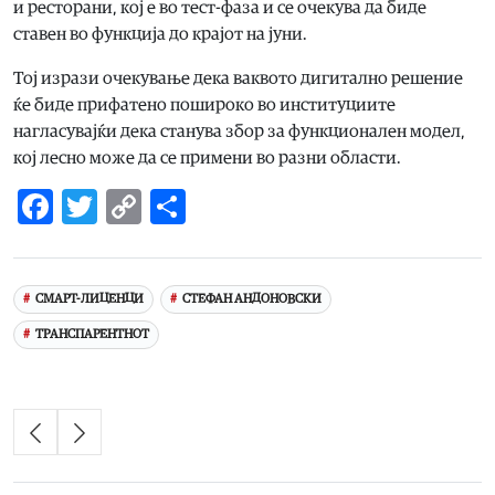
и ресторани, кој е во тест-фаза и се очекува да биде
ставен во функција до крајот на јуни.
Тој изрази очекување дека ваквото дигитално решение
ќе биде прифатено пошироко во институциите
нагласувајќи дека станува збор за функционален модел,
кој лесно може да се примени во разни области.
Facebook
Twitter
Copy
Share
Link
СМАРТ-ЛИЦЕНЦИ
СТЕФАН АНДОНОВСКИ
ТРАНСПАРЕНТНОТ