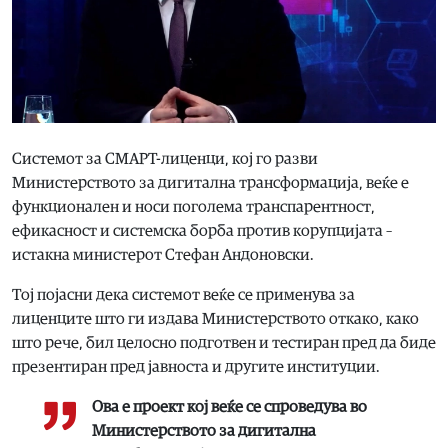
Системот за СМАРТ-лиценци, кој го разви
Министерството за дигитална трансформација, веќе е
функционален и носи поголема транспарентност,
ефикасност и системска борба против корупцијата –
истакна министерот Стефан Андоновски.
Тој појасни дека системот веќе се применува за
лиценците што ги издава Министерството откако, како
што рече, бил целосно подготвен и тестиран пред да биде
презентиран пред јавноста и другите институции.
Ова е проект кој веќе се спроведува во
Министерството за дигитална