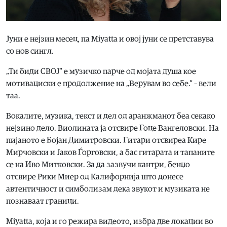
Јуни е нејзин месец, па Miyatta и овој јуни се претставува
со нов сингл.
„Ти биди СВОЈ“ е музичко парче од мојата душа кое
мотивациски е продолжение на „Верувам во себе.“ – вели
таа.
Вокалите, музика, текст и дел од аранжманот беа секако
нејзино дело. Виолината ја отсвире Гоце Вангеловски. На
пијаното е Бојан Димитровски. Гитари отсвиреа Кире
Мирчовски и Јаков Ѓорговски, а бас гитарата и тапаните
се на Иво Митковски. За да зазвучи кантри, бенџо
отсвире Рики Миер од Калифорнија што донесе
автентичност и симболизам дека звукот и музиката не
познаваат граници.
Miyatta, која и го режира видеото, избра две локации во