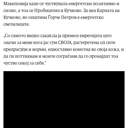
Македонија каде се чуствувала енергетски позитивно и
силно, а тоа се Пробиштип и Кучково. За неа Карпата на
Кучково, во општина Ѓорче Петров е енергетско
светилиште.
„Со самото видео сакав да ја пренесе енрегијата што
значи за мене кога јас сум СВОЈА, растеретена од сите
предрасуди и норми, едноставно комотна во своја кожа, и
да ги поттикнам и моите сограѓани да го пронајдат тоа
чуство секој за себе.“