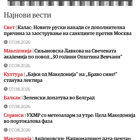
Најнови вести
Свет
|
Калас: Новите руски напади се дополнителна
причина за заострување на санкциите против Москва
07.08.2026
Македонија
|
Сиљановска Давкова на Свечената
академија по повод „30 години Општина Вевчани“
07.08.2026
Култура
|
„Бајки од Македонија“ на „Браво сине!“
станува лектира
07.08.2026
Балкан
|
Зеленски допатува во Белград
07.08.2026
Сервиси
|
УХМР со метеоаларм за утре: Цела Македонија
во портокалова фаза
07.08.2026
Македонија
|
Андоновски: Националниот дата-центар