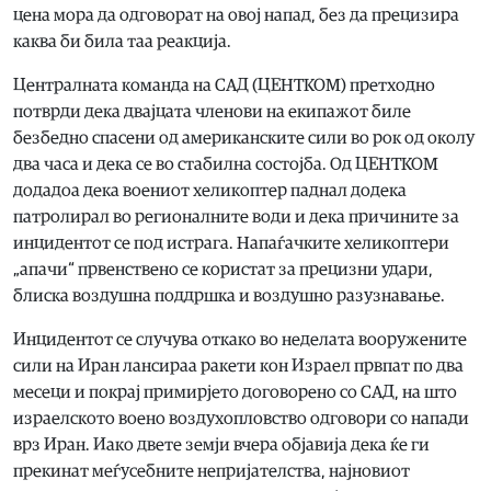
цена мора да одговорат на овој напад, без да прецизира
каква би била таа реакција.
Централната команда на САД (ЦЕНТКОМ) претходно
потврди дека двајцата членови на екипажот биле
безбедно спасени од американските сили во рок од околу
два часа и дека се во стабилна состојба. Од ЦЕНТКОМ
додадоа дека воениот хеликоптер паднал додека
патролирал во регионалните води и дека причините за
инцидентот се под истрага. Напаѓачките хеликоптери
„апачи“ првенствено се користат за прецизни удари,
блиска воздушна поддршка и воздушно разузнавање.
Инцидентот се случува откако во неделата вооружените
сили на Иран лансираа ракети кон Израел првпат по два
месеци и покрај примирјето договорено со САД, на што
израелското воено воздухопловство одговори со напади
врз Иран. Иако двете земји вчера објавија дека ќе ги
прекинат меѓусебните непријателства, најновиот