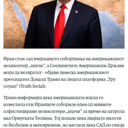
Иран стои зад вчерашното соборување на американскиот
хеликоптер „апачи“, а Соединетите Американски Држави
мора да возвратат – објави денеска американскиот
претседател Доналд Трамп на својата платформа „Тру
соушл“ (Truth Social).
Трамп информира дека американската војска го
известила оти Иранците собориле еден од нивните
софистицирани хеликоптери „апачи“ за време на патрола
над Ормуската Теснина. Тој додаде дека двајцата пилоти
се безбедни и неповредени, но нагласи дека САД по секоја