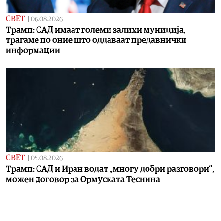
СВЕТ
|
06.08.2026
Трамп: САД имаат големи залихи муниција,
трагаме по оние што оддаваат предавнички
информации
СВЕТ
|
05.08.2026
Трамп: САД и Иран водат „многу добри разговори“,
можен договор за Ормуската Теснина