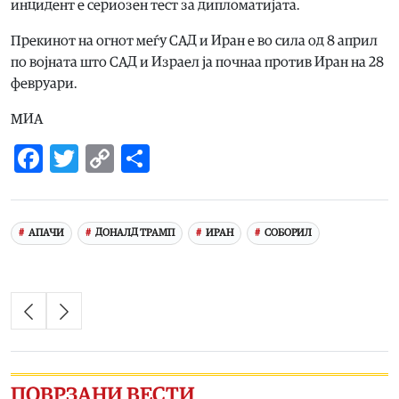
инцидент е сериозен тест за дипломатијата.
Прекинот на огнот меѓу САД и Иран е во сила од 8 април
по војната што САД и Израел ја почнаа против Иран на 28
февруари.
МИА
Facebook
Twitter
Copy
Share
Link
АПАЧИ
ДОНАЛД ТРАМП
ИРАН
СОБОРИЛ
ПОВРЗАНИ ВЕСТИ