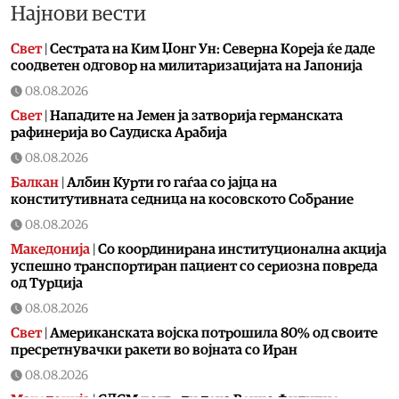
Најнови вести
Свет
|
Сестрата на Ким Џонг Ун: Cеверна Кореја ќе даде
соодветен одговор на милитаризацијата на Јапонија
08.08.2026
Свет
|
Нападите на Јемен ја затворија германската
рафинерија во Саудиска Арабија
08.08.2026
Балкан
|
Албин Курти го гаѓаа со јајца на
конститутивната седница на косовското Собрание
08.08.2026
Македонија
|
Со координирана институционална акција
успешно транспортиран пациент со сериозна повреда
од Турција
08.08.2026
Свет
|
Американската војска потрошила 80% од своите
пресретнувачки ракети во војната со Иран
08.08.2026