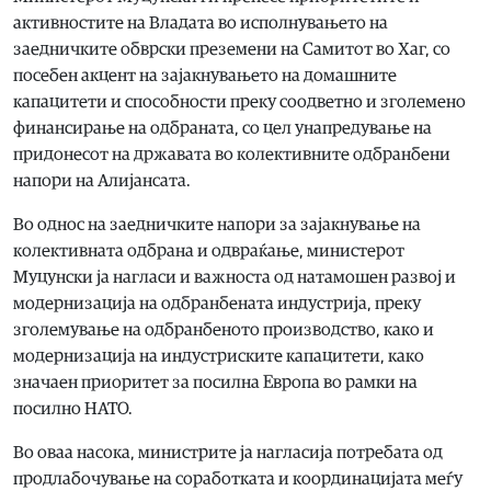
активностите на Владата во исполнувањето на
заедничките обврски преземени на Самитот во Хаг, со
посебен акцент на зајакнувањето на домашните
капацитети и способности преку соодветно и зголемено
финансирање на одбраната, со цел унапредување на
придонесот на државата во колективните одбранбени
напори на Алијансата.
Во однос на заедничките напори за зајакнување на
колективната одбрана и одвраќање, министерот
Муцунски ја нагласи и важноста од натамошен развој и
модернизација на одбранбената индустрија, преку
зголемување на одбранбеното производство, како и
модернизација на индустриските капацитети, како
значаен приоритет за посилна Европа во рамки на
посилно НАТО.
Во оваа насока, министрите ја нагласија потребата од
продлабочување на соработката и координацијата меѓу