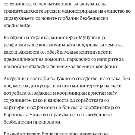
сојузниците, со цел натамошно зајакнување на
трансатлантските врски и демонстрирање на единство во
справувањето со новите глобални безбедносни
предизвици.
Во однос на Украина, министерот Муцунски ја
реафирмираше континуираната поддршка за земјата,
како и важноста од обезбедување континуитет и
предвидливост на помошта, паралелно со напорите за
изнаоѓање праведно решение за воениот конфликт.
Актуелните состојби во Јужното соседство, исто така, беа
предмет на дискусија, при што министерот ја нагласи
потребата од зајакнат и координиран пристап меѓу
сојузниците, како и важноста од соработката со
партнерите од регионот и блиската координација со
Европската Унија во справувањето со актуелните
безбедносни предизвици.
Во овој контекст, беше потврдено значењето на