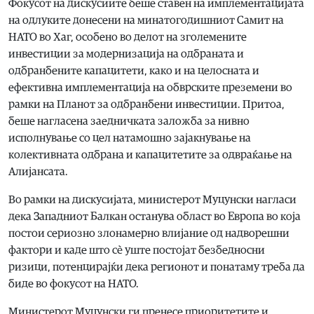
Фокусот на дискусиите беше ставен на имплементацијата
на одлуките донесени на минатогодишниот Самит на
НАТО во Хаг, особено во делот на зголемените
инвестиции за модернизација на одбраната и
одбранбените капацитети, како и на целосната и
ефективна имплементација на обврските преземени во
рамки на Планот за одбранбени инвестиции. Притоа,
беше нагласена заедничката заложба за нивно
исполнување со цел натамошно зајакнување на
колективната одбрана и капацитетите за одвраќање на
Алијансата.
Во рамки на дискусијата, министерот Муцунски нагласи
дека Западниот Балкан останува област во Европа во која
постои сериозно злонамерно влијание од надворешни
фактори и каде што сè уште постојат безбедносни
ризици, потенцирајќи дека регионот и понатаму треба да
биде во фокусот на НАТО.
Министерот Муцунски ги пренесе приоритетите и