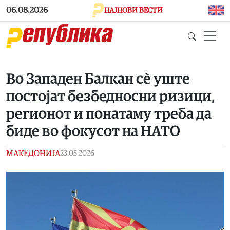
Skip to main content
06.08.2026
НАЈНОВИ ВЕСТИ
Во Западен Балкан сè уште
постојат безбедносни ризици,
регионот и понатаму треба да
биде во фокусот на НАТО
МАКЕДОНИЈА
23.05.2026