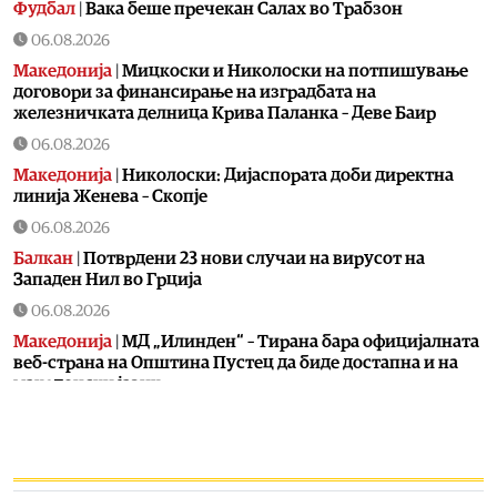
Фудбал
|
Вака беше пречекан Салах во Трабзон
06.08.2026
Македонија
|
Мицкоски и Николоски на потпишување
договори за финансирање на изградбата на
железничката делница Крива Паланка – Деве Баир
06.08.2026
Македонија
|
Николоски: Дијаспората доби директна
линија Женева – Скопје
06.08.2026
Балкан
|
Потврдени 23 нови случаи на вирусот на
Западен Нил во Грција
06.08.2026
Македонија
|
МД „Илинден“ – Тирана бара официјалната
веб-страна на Општина Пустец да биде достапна и на
македонски јазик
06.08.2026
Свет
|
МИ6 е најмоќна тајна служба, каде е ЦИА
06.08.2026