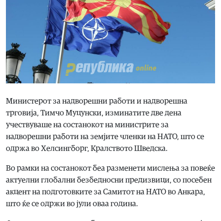
Министерот за надворешни работи и надворешна
трговија, Тимчо Муцунски, изминатите две дена
учествуваше на состанокот на министрите за
надворешни работи на земјите членки на НАТО, што се
одржа во Хелсингборг, Кралството Шведска.
Во рамки на состанокот беа разменети мислења за повеќе
актуелни глобални безбедносни предизвици, со посебен
акцент на подготовките за Самитот на НАТО во Анкара,
што ќе се одржи во јули оваа година.