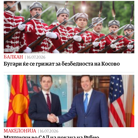
БАЛКАН
|
16.07.2026
Бугари ќе се грижат за безбедноста на Косово
МАКЕДОНИЈА
|
16.07.2026
Mуцунски во САД на покана на Рубио