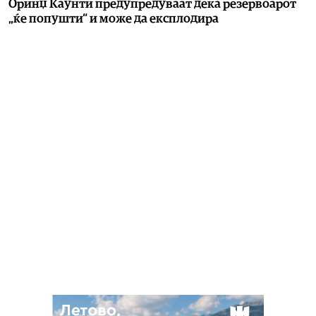
Оринџ Каунти предупредуваат дека резервоарот
„ќе попушти“ и може да експлодира