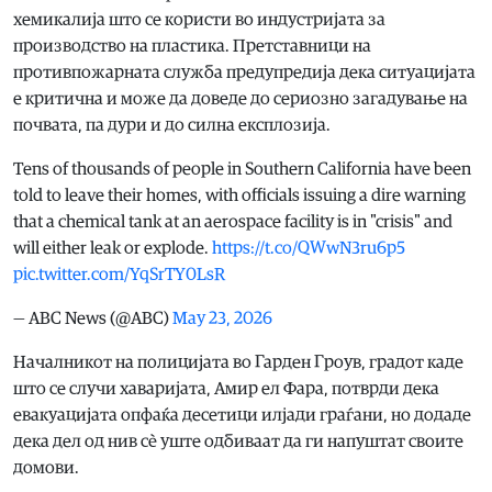
хемикалија што се користи во индустријата за
производство на пластика. Претставници на
противпожарната служба предупредија дека ситуацијата
е критична и може да доведе до сериозно загадување на
почвата, па дури и до силна експлозија.
Tens of thousands of people in Southern California have been
told to leave their homes, with officials issuing a dire warning
that a chemical tank at an aerospace facility is in "crisis" and
will either leak or explode.
https://t.co/QWwN3ru6p5
pic.twitter.com/YqSrTY0LsR
— ABC News (@ABC)
May 23, 2026
Началникот на полицијата во Гарден Гроув, градот каде
што се случи хаваријата, Амир ел Фара, потврди дека
евакуацијата опфаќа десетици илјади граѓани, но додаде
дека дел од нив сè уште одбиваат да ги напуштат своите
домови.