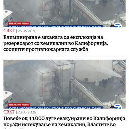
СВЕТ
|
25.05.2026
Елиминирана е заканата од експлозија на
резервоарот со хемикалии во Калифорнија,
соопшти противпожарната служба
СВЕТ
|
23.05.2026
Повеќе од 44.000 луѓе евакуирани во Калифорнија
поради истекување на хемикалии, Властите во