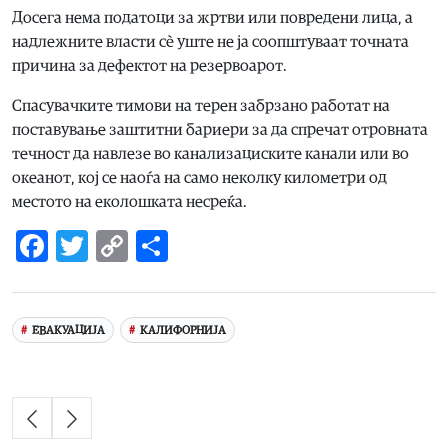
Досега нема податоци за жртви или повредени лица, а
надлежните власти сè уште не ја соопштуваат точната
причина за дефектот на резервоарот.
Спасувачките тимови на терен забрзано работат на
поставување заштитни бариери за да спречат отровната
течност да навлезе во канализациските канали или во
океанот, кој се наоѓа на само неколку километри од
местото на еколошката несреќа.
Facebook
Twitter
Copy
Share
Link
ЕВАКУАЦИЈА
КАЛИФОРНИЈА