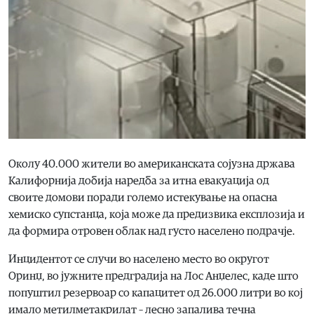
Околу 40.000 жители во американската сојузна држава
Калифорнија добија наредба за итна евакуација од
своите домови поради големо истекување на опасна
хемиско супстанца, која може да предизвика експлозија и
да формира отровен облак над густо населено подрачје.
Инцидентот се случи во населено место во округот
Оринџ, во јужните предградија на Лос Анџелес, каде што
попуштил резервоар со капацитет од 26.000 литри во кој
имало метилметакрилат – лесно запалива течна