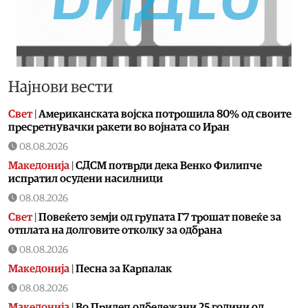
Најнови вести
Свет
|
Американската војска потрошила 80% од своите
пресретнувачки ракети во војната со Иран
08.08.2026
Македонија
|
СДСМ потврди дека Венко Филипче
испратил осудени насилници
08.08.2026
Свет
|
Повеќето земји од групата Г7 трошат повеќе за
отплата на долговите отколку за одбрана
08.08.2026
Македонија
|
Песна за Карпалак
08.08.2026
Македонија
|
Во Прилеп одбележани 25 години од