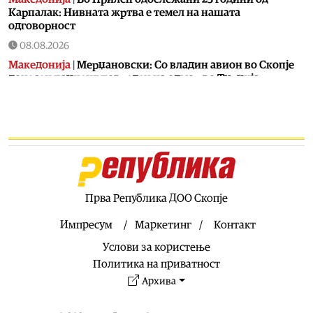
Карпалак: Нивната жртва е темел на нашата
одговорност
08.08.2026
Македонија
|
Мерџановски: Со владин авион во Скопје
донесен пациент повреден на одмор во Турција
08.08.2026
Свет
|
Тројца силувале 14-годишно девојче во Германија:
Нема обвинение затоа што девојчето не можело ни да
плаче ни да вреска
08.08.2026
Свет
|
Колумбиските картели испраќаат платеници во
Украина за да учат да се борат со дронови против
Прва Република ДОО Скопје
владините сили
Импресум
Маркетинг
Контакт
08.08.2026
Услови за користење
Свет
|
„Фајненшл тајмс“: Иранските такси за бродски
премин низ Ормутскиот Теснец се правно издржани
Политика на приватност
Архива
08.08.2026
Свет
|
Кризата во Сеута ја разоткри слабостa на ЕУ,