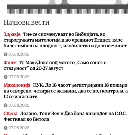
Најнови вести
Здравје
|
Тие се споменуваат во Библијата, во
старогрчката митологија и во древниот Египет, каде
биле симбол на плодност, изобилство и долговечност
07.08.2026
Филм
|
17. МакеДокс под мотото „Само сонот е
стварност“ од 20-27 август
07.08.2026
Македонија
|
ЦУК: До 18 часот регистрирани 18 пожари
на отворено, четири се активни, два се под контрола, а
12 се изгаснати
07.08.2026
Сцена
|
Лозано, Тони Зен и Два бона викендов на С.О.С.
Фестивал во Битола
07.08.2026