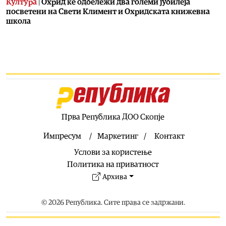
Култура
|
Охрид ќе одбележи два големи јубилеја
посветени на Свети Климент и Охридската книжевна
школа
07.08.2026
Музика
|
Битола летово добива фестивал посветен на
чалгијата
07.08.2026
Хроника
|
Ѝ го криел детето на сопругата со која се
разведува
07.08.2026
Прва Република ДОО Скопје
Балкан
|
Нови сообраќајни мерки во Црна Гора: Казни до
400 евра за електричните тротинети
Импресум
Маркетинг
Контакт
07.08.2026
Услови за користење
Естрада
|
Здравко Чолиќ признава: Моите ќерки се
Политика на приватност
разгалени
Архива
07.08.2026
Македонија
|
ДИК го усвои Роковникот за изборите за
© 2026 Република. Сите права се задржани.
градоначалник во Брвеница
07.08.2026