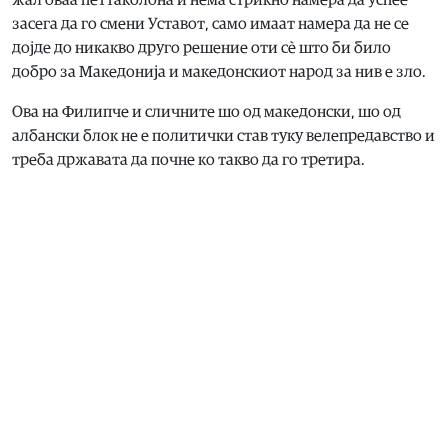
засега да го смени Уставот, само имаат намера да не се
дојде до никакво друго решение оти сѐ што би било
добро за Македонија и македонскиот народ за нив е зло.
Ова на Филипче и сличните шо од македонски, шо од
албански блок не е политички став туку велепредавство и
треба државата да почне ко такво да го третира.