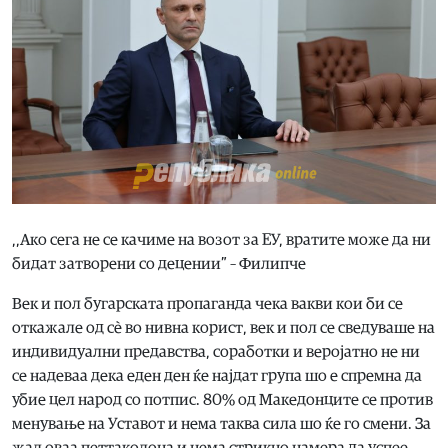
,,Ако сега не се качиме на возот за ЕУ, вратите може да ни
бидат затворени со децении” – Филипче
Век и пол бугарската пропаганда чека вакви кои би се
откажале од сѐ во нивна корист, век и пол се сведуваше на
индивидуални предавства, соработки и веројатно не ни
се надеваа дека еден ден ќе најдат група шо е спремна да
убие цел народ со потпис. 80% од Македонците се против
менување на Уставот и нема таква сила шо ќе го смени. За
жал оваа петтаколона и нема стрикно намера да успее