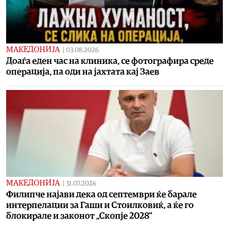
МАКЕДОНИЈА
|
03.08.2026
Доаѓа еден час на клиника, се фотографира среде
операција, па оди на јахтата кај Заев
МАКЕДОНИЈА
|
31.07.2026
Филипче најави дека од септември ќе барале
интерпелации за Гаши и Стоилковиќ, а ќе го
блокирале и законот „Скопје 2028“