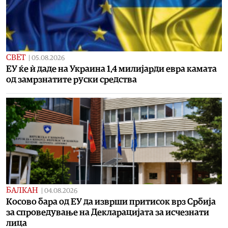
СВЕТ
|
05.08.2026
ЕУ ќе ѝ даде на Украина 1,4 милијарди евра камата
од замрзнатите руски средства
БАЛКАН
|
04.08.2026
Косово бара од ЕУ да изврши притисок врз Србија
за спроведување на Декларацијата за исчезнати
лица