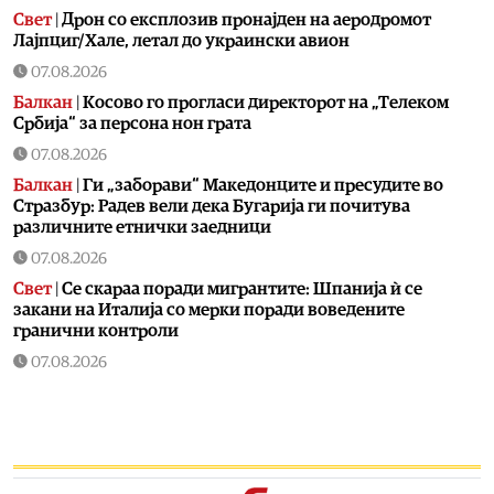
Свет
|
Дрон со експлозив пронајден на аеродромот
Лајпциг/Хале, летал до украински авион
07.08.2026
Балкан
|
Косово го прогласи директорот на „Телеком
Србија“ за персона нон грата
07.08.2026
Балкан
|
Ги „заборави“ Македонците и пресудите во
Стразбур: Радев вели дека Бугарија ги почитува
различните етнички заедници
07.08.2026
Свет
|
Се скараа поради мигрантите: Шпанија ѝ се
закани на Италија со мерки поради воведените
гранични контроли
07.08.2026
Свет
|
Пакистан, Саудиска Арабија и Турција потпишаа
одбранбен договор
07.08.2026
Балкан
|
Превозниците од Западен Балкан најавуваат