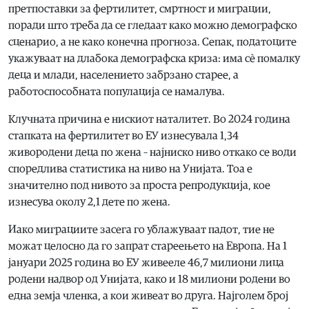
претпоставки за фертилитет, смртност и миграции,
поради што треба да се гледаат како можно демографско
сценарио, а не како конечна прогноза. Сепак, податоците
укажуваат на длабока демографска криза: има сѐ помалку
деца и млади, населението забрзано старее, а
работоспособната популација се намалува.
Клучната причина е нискиот наталитет. Во 2024 година
стапката на фертилитет во ЕУ изнесувала 1,34
живородени деца по жена – најниско ниво откако се води
споредлива статистика на ниво на Унијата. Тоа е
значително под нивото за проста репродукција, кое
изнесува околу 2,1 дете по жена.
Иако миграциите засега го ублажуваат падот, тие не
можат целосно да го запрат стареењето на Европа. На 1
јануари 2025 година во ЕУ живееле 46,7 милиони лица
родени надвор од Унијата, како и 18 милиони родени во
една земја членка, а кои живеат во друга. Најголем број