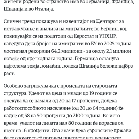
жители родени во странство има во Германија, Франција,
Шпанија и во Италија.
Сличен тренд покажува и извештајот на Центарот за
истражување и анализа на миграциите во Берлин, кој,
повикувајќи се на податоци од Евростат и УНХЦР,
наведува дека бројот на имигранти во ЕУ во 2025 година
достигнал рекордни 64,2 милиони – за околу 2,1 милион
повеќе од претходната година. Германија останува
најголема земја домаќин, додека Шпанија бележи најбрз
раст.
Особено загрижувачка е промената на старосната
структура. Уделот на деца и млади до 19 години се
очекува да се намали од 20 на 17 проценти, додека
работоспособното население (од 20 до 64 години) ќе
падне од 58 на 50 проценти до 2100 година. Во исто
време, уделот на лицата над 80 години ќе порасне од
шест на 16 проценти. Ова значи дека европските држави
ќе се соочат со сѐ поголем притисок врз пензиските