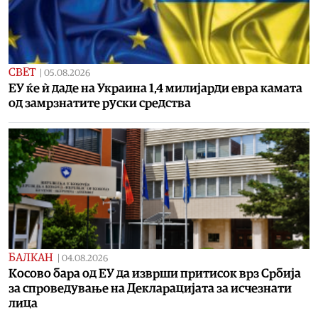
СВЕТ
|
05.08.2026
ЕУ ќе ѝ даде на Украина 1,4 милијарди евра камата
од замрзнатите руски средства
БАЛКАН
|
04.08.2026
Косово бара од ЕУ да изврши притисок врз Србија
за спроведување на Декларацијата за исчезнати
лица