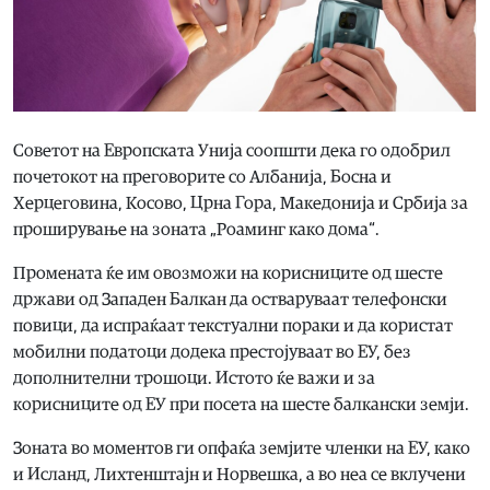
Советот на Европската Унија соопшти дека го одобрил
почетокот на преговорите со Албанија, Босна и
Херцеговина, Косово, Црна Гора, Македонија и Србија за
проширување на зоната „Роаминг како дома“.
Промената ќе им овозможи на корисниците од шесте
држави од Западен Балкан да остваруваат телефонски
повици, да испраќаат текстуални пораки и да користат
мобилни податоци додека престојуваат во ЕУ, без
дополнителни трошоци. Истото ќе важи и за
корисниците од ЕУ при посета на шесте балкански земји.
Зоната во моментов ги опфаќа земјите членки на ЕУ, како
и Исланд, Лихтенштајн и Норвешка, а во неа се вклучени