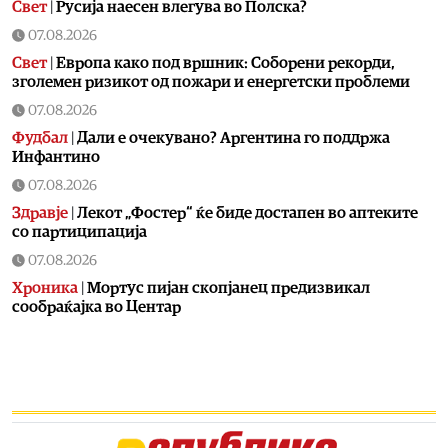
Свет
|
Русија наесен влегува во Полска?
07.08.2026
Свет
|
Европа како под вршник: Соборени рекорди,
зголемен ризикот од пожари и енергетски проблеми
07.08.2026
Фудбал
|
Дали е очекувано? Аргентина го поддржа
Инфантино
07.08.2026
Здравје
|
Лекот „Фостер“ ќе биде достапен во аптеките
со партиципација
07.08.2026
Хроника
|
Мортус пијан скопјанец предизвикал
сообраќајка во Центар
07.08.2026
Хроника
|
Возел со 3,29 промили во крвта, возилото му е
одземено
07.08.2026
Фудбал
|
В недела сите на стадион, играат Вардар-