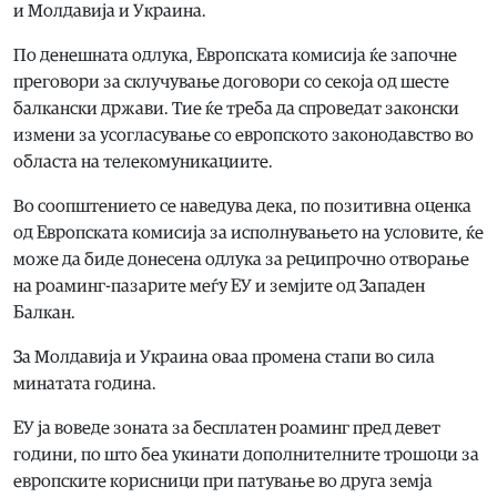
и Молдавија и Украина.
По денешната одлука, Европската комисија ќе започне
преговори за склучување договори со секоја од шесте
балкански држави. Тие ќе треба да спроведат законски
измени за усогласување со европското законодавство во
областа на телекомуникациите.
Во соопштението се наведува дека, по позитивна оценка
од Европската комисија за исполнувањето на условите, ќе
може да биде донесена одлука за реципрочно отворање
на роаминг-пазарите меѓу ЕУ и земјите од Западен
Балкан.
За Молдавија и Украина оваа промена стапи во сила
минатата година.
ЕУ ја воведе зоната за бесплатен роаминг пред девет
години, по што беа укинати дополнителните трошоци за
европските корисници при патување во друга земја