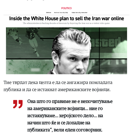
Тие тврдат дека целта е да се ангажира помладата
публика и да се истакнат американските војници.
Она што го правиме не е непочитување
на американските војници… ние го
истакнуваме… херојското дело… на
начин што ќе и се допадне на
публиката“, вели еден соговорник.