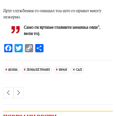
Друг службеник го опишал тоа што го прават многу
лежерно.
Само ги вртиме главните мемиња овде“,
вели тој.
Facebook
Twitter
Copy
Share
Link
ВОЈНА
ДОНАЛД ТРАМП
ИРАН
САД