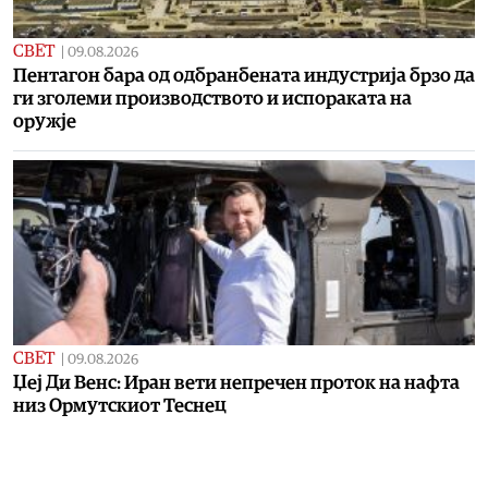
СВЕТ
|
09.08.2026
Пентагон бара од одбранбената индустрија брзо да
ги зголеми производството и испораката на
оружје
СВЕТ
|
09.08.2026
Џеј Ди Венс: Иран вети непречен проток на нафта
низ Ормутскиот Теснец