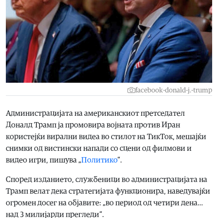
facebook-donald-j.-trump
Администрацијата на американскиот претседател
Доналд Трамп ја промовира војната против Иран
користејќи вирални видеа во стилот на ТикТок, мешајќи
снимки од вистински напади со сцени од филмови и
видео игри, пишува „
Политико
“.
Според изданието, службеници во администрацијата на
Трамп велат дека стратегијата функционира, наведувајќи
огромен досег на објавите: „во период од четири дена…
над 3 милијарди прегледи“.