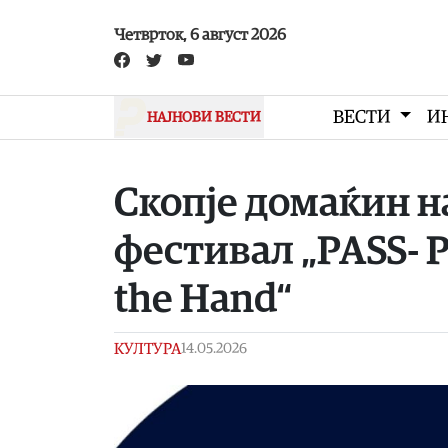
Skip to main content
Четврток, 6 август 2026
ВЕСТИ
И
НАЈНОВИ ВЕСТИ
Скопје домаќин н
фестивал „PASS- Pa
the Hand“
КУЛТУРА
14.05.2026