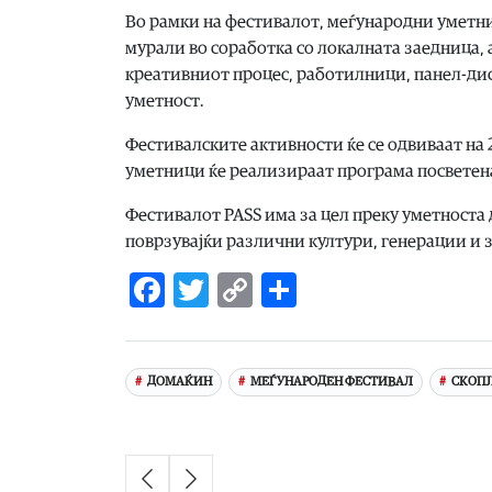
Во рамки на фестивалот, меѓународни уметни
мурали во соработка со локалната заедница, 
креативниот процес, работилници, панел-дис
уметност.
Фестивалските активности ќе се одвиваат на 
уметници ќе реализираат програма посветена
Фестивалот PASS има за цел преку уметноста 
поврзувајќи различни култури, генерации и 
Facebook
Twitter
Copy
Share
Link
ДОМАЌИН
МЕЃУНАРОДЕН ФЕСТИВАЛ
СКОПЈ