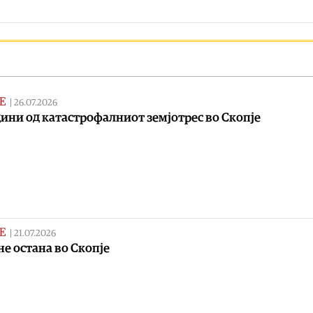
Е
|
26.07.2026
дини од катастрофалниот земјотрес во Скопје
Е
|
21.07.2026
не остана во Скопје