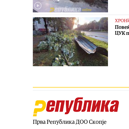
ХРОН
Повеќ
ЦУК п
Прва Република ДОО Скопје