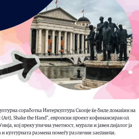
 културна соработка Интеркултура Скопје ќе биде домаќин на
t (Art), Shake the Hand”, европски проект кофинансиран од
ија, кој преку улична уметност, мурали и јавен дијалог ја
а и културната размена помеѓу различни заедници.