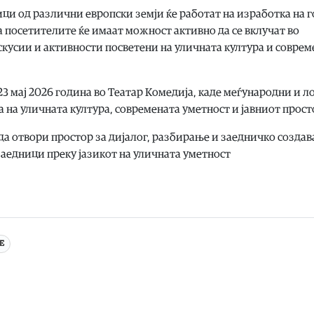
ци од различни европски земји ќе работат на изработка на 
а посетителите ќе имаат можност активно да се вклучат во
кусии и активности посветени на уличната култура и соврем
23 мај 2026 година во Театар Комедија, каде меѓународни и л
 на уличната култура, современата уметност и јавниот прост
да отвори простор за дијалог, разбирање и заедничко создав
заедници преку јазикот на уличната уметност
Е