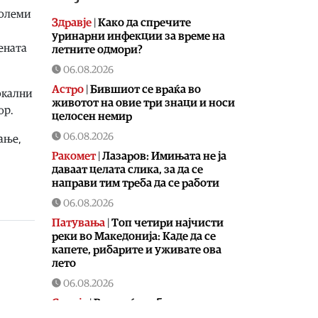
големи
Здравје
|
Како да спречите
уринарни инфекции за време на
ената
летните одмори?
06.08.2026
Астро
|
Бившиот се враќа во
окални
животот на овие три знаци и носи
ор.
целосен немир
06.08.2026
ање,
Ракомет
|
Лазаров: Имињата не ја
даваат целата слика, за да се
направи тим треба да се работи
06.08.2026
Патувања
|
Топ четири најчисти
реки во Македонија: Каде да се
капете, рибарите и уживате ова
лето
06.08.2026
Скопје
|
Водно ќе добие
моторички парк од паднатите