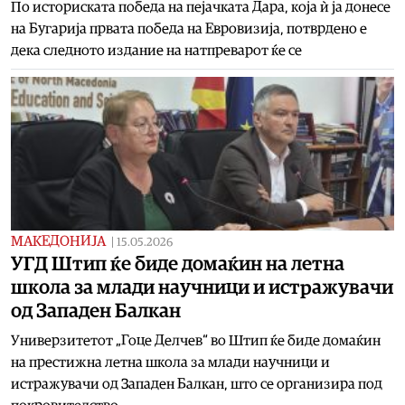
По историската победа на пејачката Дара, која ѝ ја донесе
на Бугарија првата победа на Евровизија, потврдено е
дека следното издание на натпреварот ќе се
МАКЕДОНИЈА
|
15.05.2026
УГД Штип ќе биде домаќин на летна
школа за млади научници и истражувачи
од Западен Балкан
Универзитетот „Гоце Делчев“ во Штип ќе биде домаќин
на престижна летна школа за млади научници и
истражувачи од Западен Балкан, што се организира под