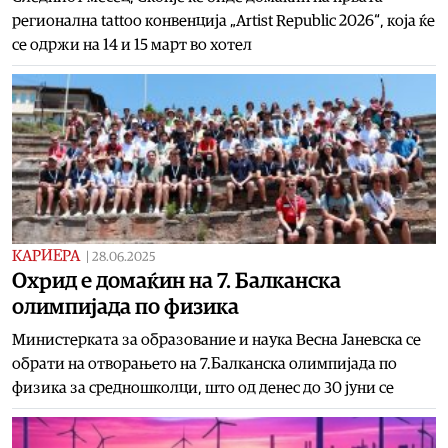
регионална tattoo конвенција „Artist Republic 2026“, која ќе
се одржи на 14 и 15 март во хотел
КАРИЕРА
|
28.06.2025
Охрид е домаќин на 7. Балканска
олимпијада по физика
Министерката за образование и наука Весна Јаневска се
обрати на отворањето на 7.Балканска олимпијада по
физика за средношколци, што од денес до 30 јуни се