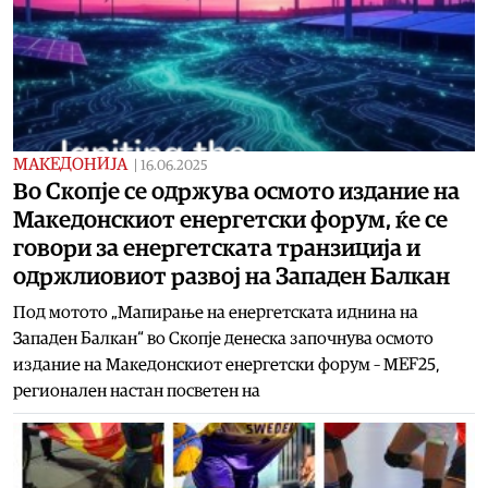
МАКЕДОНИЈА
|
16.06.2025
Во Скопје се одржува осмото издание на
Македонскиот енергетски форум, ќе се
говори за енергетската транзиција и
одржлиовиот развој на Западен Балкан
Под мотото „Мапирање на енергетската иднина на
Западен Балкан“ во Скопје денеска започнува осмото
издание на Македонскиот енергетски форум – MEF25,
регионален настан посветен на