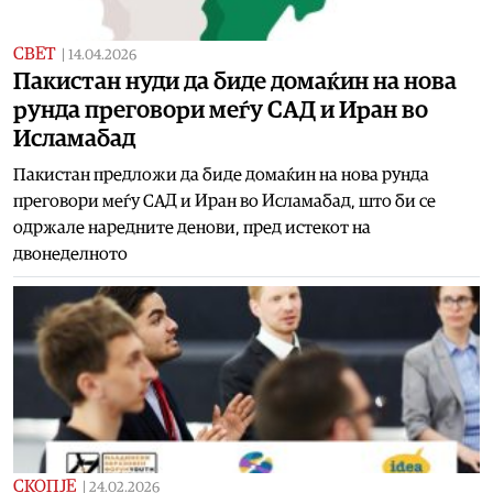
СВЕТ
|
14.04.2026
Пакистан нуди да биде домаќин на нова
рунда преговори меѓу САД и Иран во
Исламабад
Пакистан предложи да биде домаќин на нова рунда
преговори меѓу САД и Иран во Исламабад, што би се
одржале наредните денови, пред истекот на
двонеделното
СКОПЈЕ
|
24.02.2026