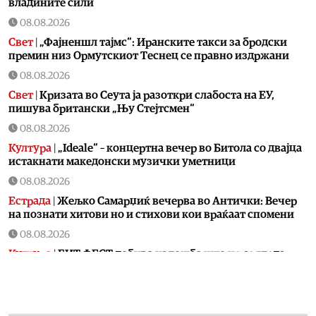
владините сили
08.08.2026
Свет
|
„Фајненшл тајмс“: Иранските такси за бродски
премин низ Ормутскиот Теснец се правно издржани
08.08.2026
Свет
|
Кризата во Сеута ја разоткри слабостa на ЕУ,
пишува британски „Њу Стејтсмен“
08.08.2026
Култура
|
„Ideale“ – концертна вечер во Битола со двајца
истакнати македонски музички уметници
08.08.2026
Естрада
|
Жељко Самарџиќ вечерва во Антички: Вечер
на познати хитови но и стихови кои враќаат спомени
08.08.2026
Култура
|
БИТ ФЕСТ добива изложба што не се гледа
само со очи, туку се доживува на посебен начин:
Крнчев и Најдоски одбележуваат 25 години заедничко
творештво
08.08.2026