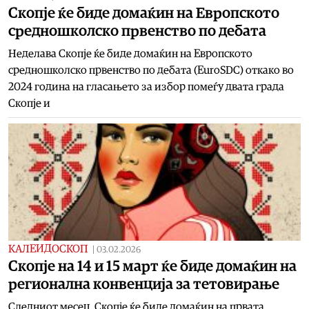
Скопје ќе биде домаќин на Европското
средношколско првенство по дебата
Неделава Скопје ќе биде домаќин на Европското
средношколско првенство по дебата (EuroSDC) откако во
2024 година на гласањето за избор помеѓу двата града
Скопје и
КАЛЕИДОСКОП
|
03.02.2026
Скопје на 14 и 15 март ќе биде домаќин на
регионална конвенција за тетовирање
Следниот месец, Скопје ќе биде домаќин на првата